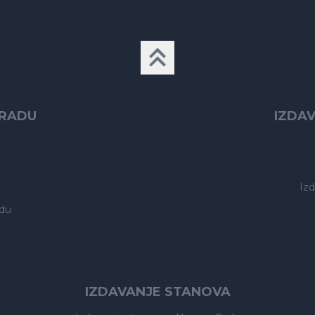
GRADU
IZDA
Iz
du
IZDAVANJE STANOVA