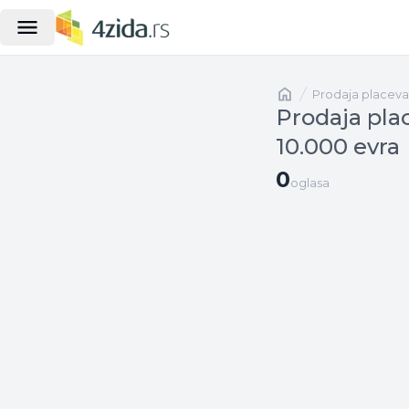
Naslovna
prodaja placeva
Prodaja pla
10.000 evra
0 oglasa
0
oglasa