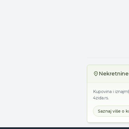
Nekretnine 
Kupovina i iznajml
4zida.rs.
Saznaj više o k