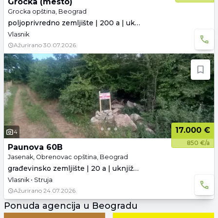
Grocka (mesto)
Grocka opština, Beograd
poljoprivredno zemljište | 200 a | uknjiženo
Vlasnik
Ažurirano
30.07.2026.
17.000 €
4
850 €/a
Paunova 60B
Jasenak, Obrenovac opština, Beograd
građevinsko zemljište | 20 a | uknjiženo
Vlasnik • Struja
Ažurirano
24.07.2026.
Ponuda agencija u Beogradu