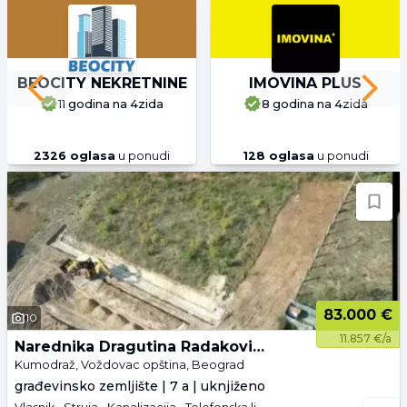
BEOCITY NEKRETNINE
IMOVINA PLUS
Previous slide
Next 
11 godina
na 4zida
8 godina
na 4zida
2326
oglasa
u ponudi
128
oglasa
u ponudi
83.000 €
10
11.857 €/a
Narednika Dragutina Radakovića 9
Kumodraž, Voždovac opština, Beograd
građevinsko zemljište | 7 a | uknjiženo