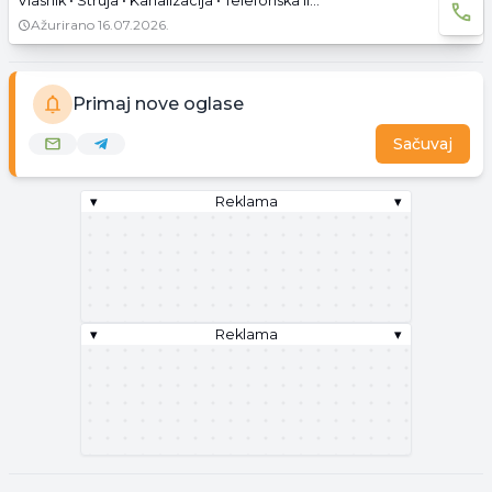
Vlasnik • Struja • Kanalizacija • Telefonska linija • Asfaltni pristup
Ažurirano
16.07.2026.
Primaj nove oglase
Sačuvaj
▾
Reklama
▾
▾
Reklama
▾