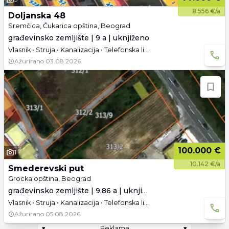
8.556 €/a
Doljanska 48
Sremčica, Čukarica opština, Beograd
građevinsko zemljište | 9 a | uknjiženo
Vlasnik • Struja • Kanalizacija • Telefonska linija
Ažurirano
03.08.2026.
100.000 €
1
10.142 €/a
Smederevski put
Grocka opština, Beograd
građevinsko zemljište | 9.86 a | uknjiženo
Vlasnik • Struja • Kanalizacija • Telefonska linija • Asfaltni pristup
Ažurirano
05.08.2026.
▾
Reklama
▾