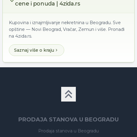
cene i ponuda | 4zida.rs
Kupovina i iznajmljivanje nekretnina u Beogradu. Sve
opštine — Novi Beograd, Vračar, Zemun i više. Pronađi
na 4zida.rs.
Saznaj više o kraju
PRODAJA STANOVA U BEOGRADU
Prodaja stanova
u Beogradu