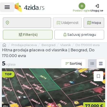
Postavi oglas
Uloguj se
Udaljenost
Mapa
4 primenjena filtera
Filteri
(
4
)
Sačuvaj pretragu
Naslovna
prodaja placeva
Beograd
vlasnik
Do 170000 evra
Hitna prodaja placeva od vlasnika | Beograd, Do
170.000 evra
5 oglasa
5
Sortiraj
oglasa
TOP
77.000 €
3