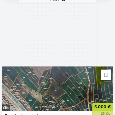
5.000 €
6
25 €/a