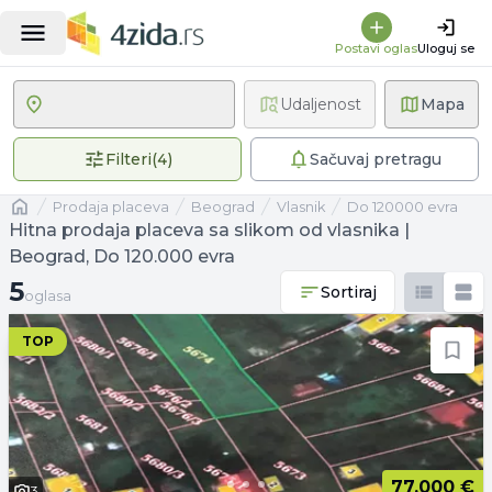
Postavi oglas
Uloguj se
Udaljenost
Mapa
4 primenjena filtera
Filteri
(
4
)
Sačuvaj pretragu
Naslovna
prodaja placeva
Beograd
vlasnik
Do 120000 evra
Hitna prodaja placeva sa slikom od vlasnika |
Beograd, Do 120.000 evra
5 oglasa
5
Sortiraj
oglasa
TOP
77.000 €
3