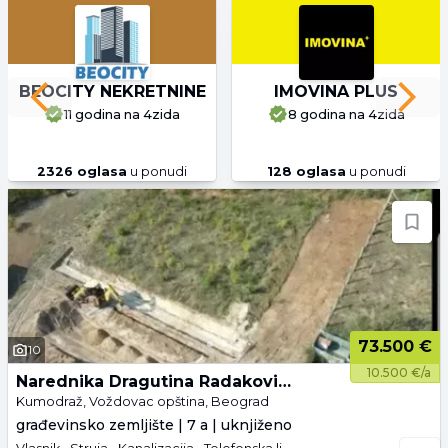
BEOCITY NEKRETNINE
IMOVINA PLUS
Previous slide
Next 
11 godina
na 4zida
8 godina
na 4zida
2326
oglasa
u ponudi
128
oglasa
u ponudi
73.500 €
10
10.500 €/a
Narednika Dragutina Radakovića 9
Kumodraž, Voždovac opština, Beograd
građevinsko zemljište | 7 a | uknjiženo