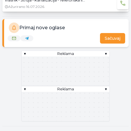
Vlasnik • Struja • Kanalizacija • Telefonska linija • Asfaltni pristup
Ažurirano
16.07.2026.
Primaj nove oglase
Sačuvaj
▾
Reklama
▾
▾
Reklama
▾