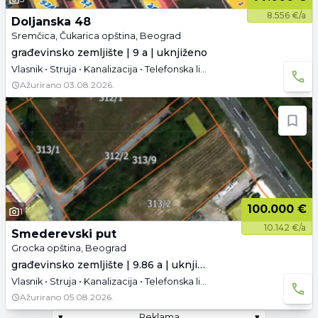
8.556 €/a
Doljanska 48
Sremčica, Čukarica opština, Beograd
građevinsko zemljište | 9 a | uknjiženo
Vlasnik • Struja • Kanalizacija • Telefonska linija
Ažurirano
03.08.2026.
100.000 €
1
10.142 €/a
Smederevski put
Grocka opština, Beograd
građevinsko zemljište | 9.86 a | uknjiženo
Vlasnik • Struja • Kanalizacija • Telefonska linija • Asfaltni pristup
Ažurirano
05.08.2026.
▾
Reklama
▾