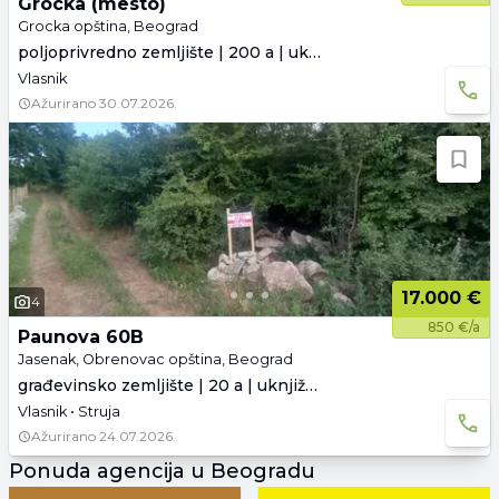
Grocka (mesto)
Grocka opština, Beograd
poljoprivredno zemljište | 200 a | uknjiženo
Vlasnik
Ažurirano
30.07.2026.
17.000 €
4
850 €/a
Paunova 60B
Jasenak, Obrenovac opština, Beograd
građevinsko zemljište | 20 a | uknjiženo
Vlasnik • Struja
Ažurirano
24.07.2026.
Ponuda agencija u Beogradu