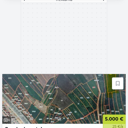
5.000 €
6
25 €/a