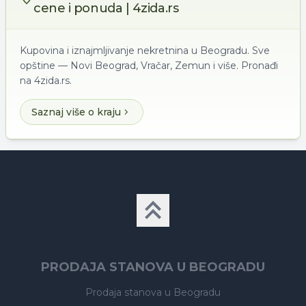
cene i ponuda | 4zida.rs
Kupovina i iznajmljivanje nekretnina u Beogradu. Sve
opštine — Novi Beograd, Vračar, Zemun i više. Pronađi
na 4zida.rs.
Saznaj više o kraju
PRODAJA STANOVA U BEOGRADU
Prodaja stanova
u Beogradu