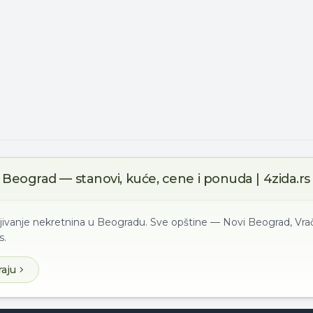
Beograd — stanovi, kuće, cene i ponuda | 4zida.rs
ljivanje nekretnina u Beogradu. Sve opštine — Novi Beograd, Vrač
s.
raju