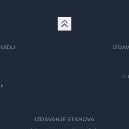
GRADU
IZDA
Iz
du
IZDAVANJE STANOVA