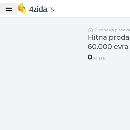
Naslovna
prodaja placeva
Hitna prodaj
60.000 evra
0 oglasa
0
oglasa