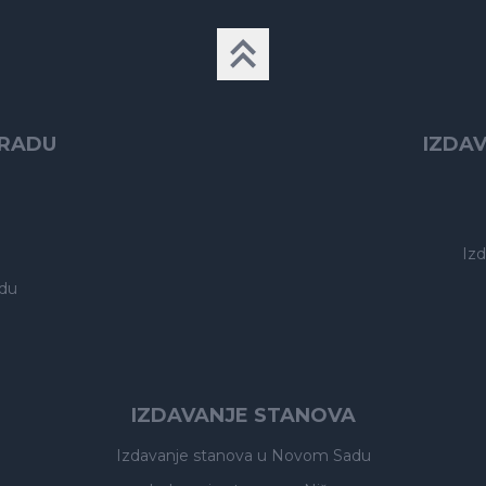
GRADU
IZDA
Iz
du
IZDAVANJE STANOVA
Izdavanje stanova
u Novom Sadu