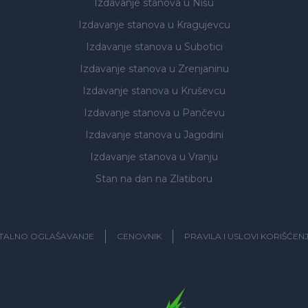
Izdavanje stanova
u Nišu
Izdavanje stanova
u Kragujevcu
Izdavanje stanova
u Subotici
Izdavanje stanova
u Zrenjaninu
Izdavanje stanova
u Kruševcu
Izdavanje stanova
u Pančevu
Izdavanje stanova
u Jagodini
Izdavanje stanova
u Vranju
Stan na dan na Zlatiboru
ITALNO OGLAŠAVANJE
CENOVNIK
PRAVILA I USLOVI KORIŠĆEN