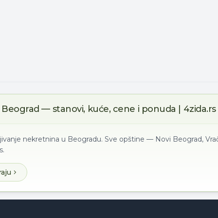
Beograd — stanovi, kuće, cene i ponuda | 4zida.rs
ljivanje nekretnina u Beogradu. Sve opštine — Novi Beograd, Vrač
s.
raju