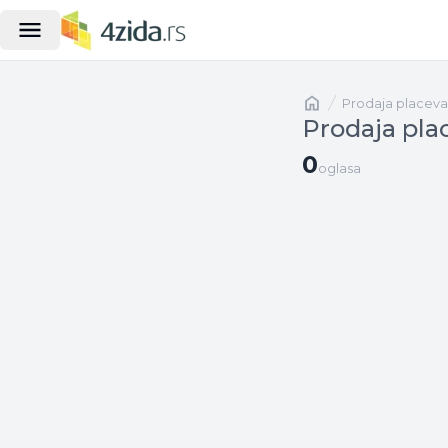
Naslovna
prodaja placeva
Prodaja plac
0 oglasa
0
oglasa