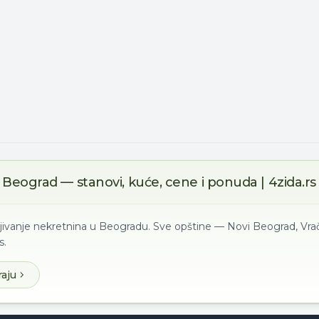
Beograd — stanovi, kuće, cene i ponuda | 4zida.rs
ljivanje nekretnina u Beogradu. Sve opštine — Novi Beograd, Vrač
s.
raju