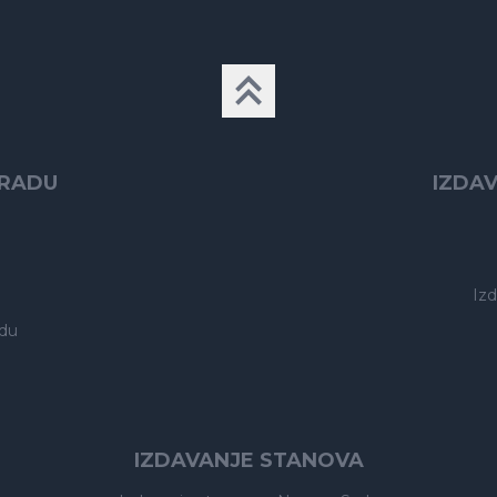
GRADU
IZDA
Iz
du
IZDAVANJE STANOVA