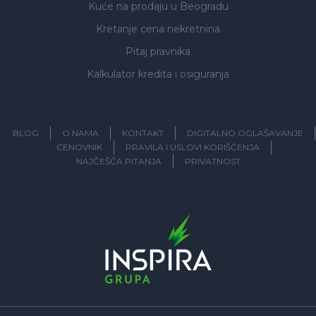
Kuće na prodaju
u Beogradu
Kretanje cena nekretnina
Pitaj pravnika
Kalkulator kredita i osiguranja
BLOG
O NAMA
KONTAKT
DIGITALNO OGLAŠAVANJE
CENOVNIK
PRAVILA I USLOVI KORIŠĆENJA
NAJČEŠĆA PITANJA
PRIVATNOST