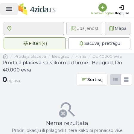
Postavi oglas
Uloguj se
Udaljenost
Mapa
4 primenjena filtera
Filteri
(
4
)
Sačuvaj pretragu
Naslovna
prodaja placeva
Beograd
firma
Do 40000 evra
Prodaja placeva sa slikom od firme | Beograd, Do
40.000 evra
0 oglasa
0
Sortiraj
oglasa
Nema rezultata
Proširi lokaciju ili prilagodi filtere kako bi pronašao više