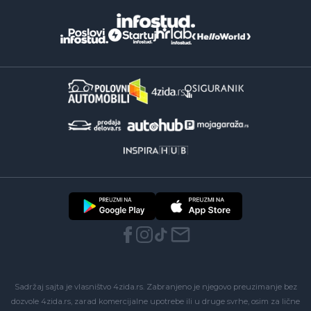
Sadržaj sajta je vlasništvo 4zida.rs. Zabranjeno je njegovo preuzimanje bez
dozvole 4zida.rs, zarad komercijalne upotrebe ili u druge svrhe, osim za lične