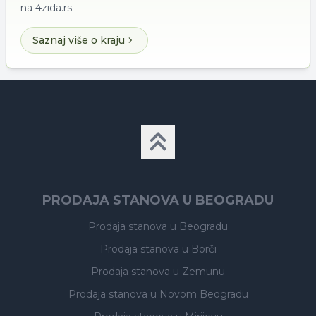
na 4zida.rs.
Saznaj više o kraju
PRODAJA STANOVA U BEOGRADU
Prodaja stanova
u Beogradu
Prodaja stanova
u Borči
Prodaja stanova
u Zemunu
Prodaja stanova
u Novom Beogradu