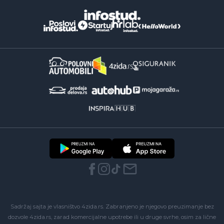
Sadržaj sajta je vlasništvo 4zida.rs. Zabranjeno je njegovo preuzimanje bez
dozvole 4zida.rs, zarad komercijalne upotrebe ili u druge svrhe, osim za lične