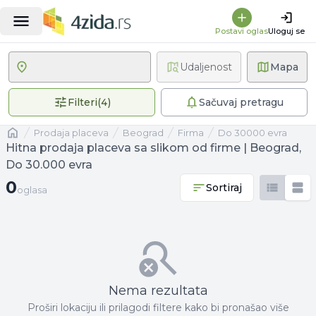
Postavi oglas
Uloguj se
Udaljenost
Mapa
4 primenjena filtera
Filteri
(
4
)
Sačuvaj pretragu
Naslovna
prodaja placeva
Beograd
firma
Do 30000 evra
Hitna prodaja placeva sa slikom od firme | Beograd,
Do 30.000 evra
0 oglasa
0
Sortiraj
oglasa
Nema rezultata
Proširi lokaciju ili prilagodi filtere kako bi pronašao više