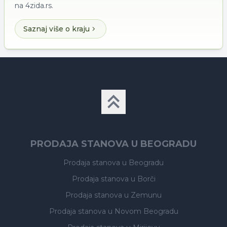
na 4zida.rs.
Saznaj više o kraju
PRODAJA STANOVA U BEOGRADU
Prodaja stanova
u Beogradu
Prodaja stanova
u Borči
Prodaja stanova
u Zemunu
Prodaja stanova
u Novom Beogradu