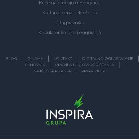
Kuće na prodaju
u Beogradu
Kretanje cena nekretnina
Pitaj pravnika
Kalkulator kredita i osiguranja
BLOG
O NAMA
KONTAKT
DIGITALNO OGLAŠAVANJE
CENOVNIK
PRAVILA I USLOVI KORIŠĆENJA
NAJČEŠĆA PITANJA
PRIVATNOST