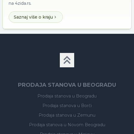
na 4zida.rs.
Saznaj više o kraju
PRODAJA STANOVA U BEOGRADU
Prodaja stanova
u Beogradu
Prodaja stanova
u Borči
Prodaja stanova
u Zemunu
Prodaja stanova
u Novom Beogradu