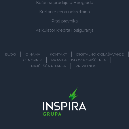
Kuće na prodaju
u Beogradu
Kretanje cena nekretnina
Pitaj pravnika
Kalkulator kredita i osiguranja
BLOG
O NAMA
KONTAKT
DIGITALNO OGLAŠAVANJE
CENOVNIK
PRAVILA I USLOVI KORIŠĆENJA
NAJČEŠĆA PITANJA
PRIVATNOST