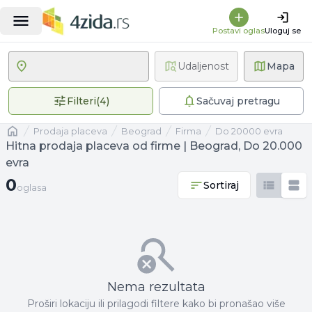
Postavi oglas
Uloguj se
Udaljenost
Mapa
4 primenjena filtera
Filteri
(
4
)
Sačuvaj pretragu
Naslovna
prodaja placeva
Beograd
firma
Do 20000 evra
Hitna prodaja placeva od firme | Beograd, Do 20.000
evra
0 oglasa
0
Sortiraj
oglasa
Nema rezultata
Proširi lokaciju ili prilagodi filtere kako bi pronašao više