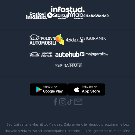
Sadržaj sajta je vlasništvo 4zida.rs. Zabranjeno je njegovo preuzimanje bez
dozvole 4zida.rs, zarad komercijalne upotrebe ili u druge svrhe, osim za lične