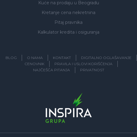
Kuće na prodaju
u Beogradu
Kretanje cena nekretnina
Pitaj pravnika
Kalkulator kredita i osiguranja
BLOG
O NAMA
KONTAKT
DIGITALNO OGLAŠAVANJE
CENOVNIK
PRAVILA I USLOVI KORIŠĆENJA
NAJČEŠĆA PITANJA
PRIVATNOST