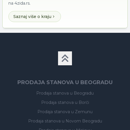
na 4zida.rs.
Saznaj više o kraju
PRODAJA STANOVA U BEOGRADU
Prodaja stanova
u Beogradu
Prodaja stanova
u Borči
Prodaja stanova
u Zemunu
Prodaja stanova
u Novom Beogradu