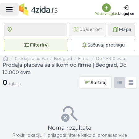
Postavi oglas
Uloguj se
Udaljenost
Mapa
4 primenjena filtera
Filteri
(
4
)
Sačuvaj pretragu
Naslovna
prodaja placeva
Beograd
firma
Do 10000 evra
Prodaja placeva sa slikom od firme | Beograd, Do
10.000 evra
0 oglasa
0
Sortiraj
oglasa
Nema rezultata
Proširi lokaciju ili prilagodi filtere kako bi pronašao više