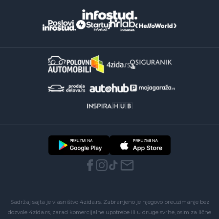
Sadržaj sajta je vlasništvo 4zida.rs. Zabranjeno je njegovo preuzimanje bez
dozvole 4zida.rs, zarad komercijalne upotrebe ili u druge svrhe, osim za lične