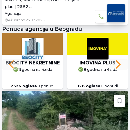
plac | 26.52 a
Agencija
Ažurirano
25.07.2026.
Ponuda agencija u Beogradu
BEOCITY NEKRETNINE
IMOVINA PLUS
Previous slide
Next 
11 godina
na 4zida
8 godina
na 4zida
2326
oglasa
u ponudi
128
oglasa
u ponudi