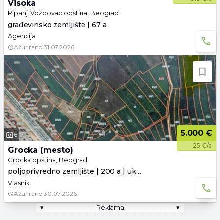
Visoka
Ripanj, Voždovac opština, Beograd
građevinsko zemljište | 67 a
Agencija
Ažurirano
31.07.2026.
5.000 €
6
25 €/a
Grocka (mesto)
Grocka opština, Beograd
poljoprivredno zemljište | 200 a | uknjiženo
Vlasnik
Ažurirano
30.07.2026.
▾
Reklama
▾