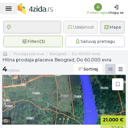
Postavi oglas
Uloguj se
Udaljenost
Mapa
3 primenjena filtera
Filteri
(
3
)
Sačuvaj pretragu
Naslovna
prodaja placeva
Beograd
Do 60000 evra
Hitna prodaja placeva Beograd, Do 60.000 evra
4 oglasa
4
Sortiraj
oglasa
21.000 €
3
313 €/a