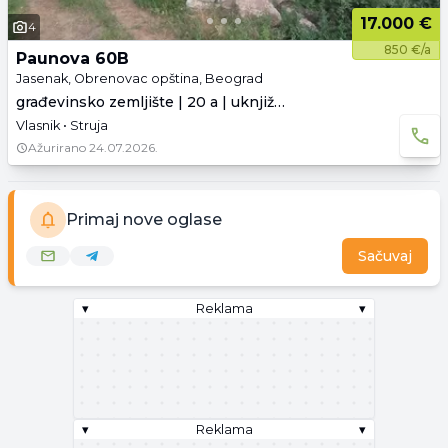
17.000 €
4
850 €/a
Paunova 60B
Jasenak, Obrenovac opština, Beograd
građevinsko zemljište | 20 a | uknjiženo
Vlasnik • Struja
Ažurirano
24.07.2026.
Primaj nove oglase
Sačuvaj
▾
Reklama
▾
▾
Reklama
▾