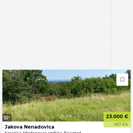
23.000 €
7
867 €/a
Jakova Nenadovica
Koraćica, Mladenovac opština, Beograd