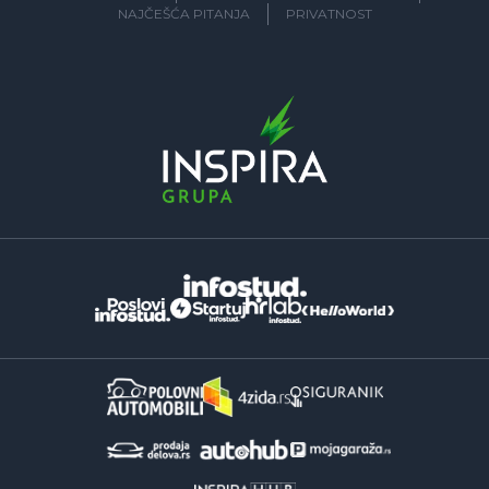
NAJČEŠĆA PITANJA
PRIVATNOST