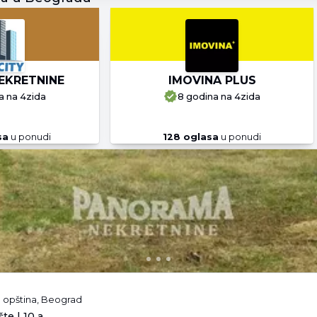
EKRETNINE
IMOVINA PLUS
a
na 4zida
8 godina
na 4zida
sa
u ponudi
128
oglasa
u ponudi
n opština, Beograd
te | 10 a