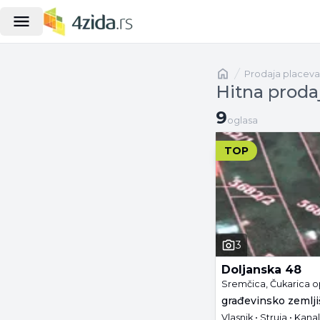
Naslovna
prodaja placeva
Hitna proda
9 oglasa
9
oglasa
TOP
3
Doljanska 48
Sremčica, Čukarica o
građevinsko zemljiš
Vlasnik • Struja • Kanal