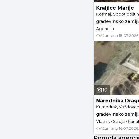
Kraljice Marije
Kosmaj, Sopot opšti
građevinsko zemljiš
Agencija
Ažurirano
18.07.2026
10
Narednika Drag
Kumodraž, Voždovac 
građevinsko zemljiš
Vlasnik • Struja • Kanal
Ažurirano
16.07.2026.
Ponuda agenci