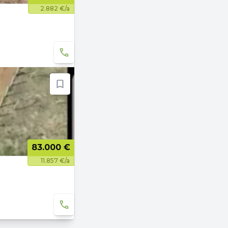
2.882 €/a
83.000 €
11.857 €/a