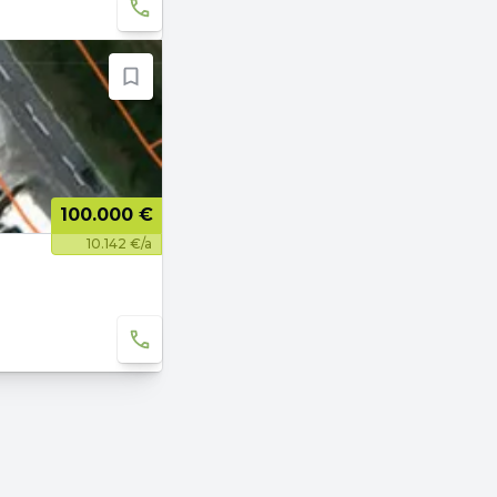
100.000 €
10.142 €/a