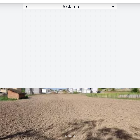
▾
Reklama
▾