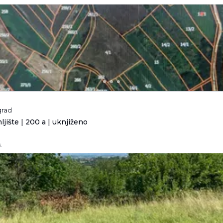
grad
jište | 200 a | uknjiženo
.