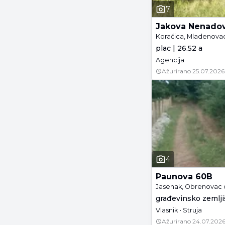
7
Jakova Nenadov
Koraćica, Mladenova
plac | 26.52 a
Agencija
Ažurirano
25.07.2026
4
Paunova 60B
Jasenak, Obrenovac 
građevinsko zemljiš
Vlasnik • Struja
Ažurirano
24.07.2026