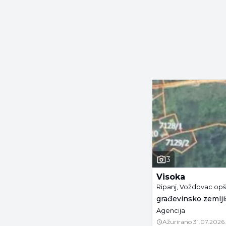
3
Visoka
Ripanj, Voždovac opš
građevinsko zemljiš
Agencija
Ažurirano
31.07.2026.