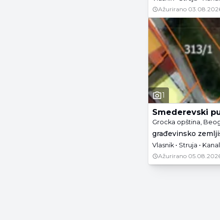
Ažurirano
03.08.202
1
Smederevski p
Grocka opština, Beo
građevinsko zemljiš
Vlasnik • Struja • Kanal
Ažurirano
05.08.2026