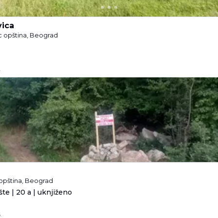
ica
c opština, Beograd
.
opština, Beograd
te | 20 a | uknjiženo
.