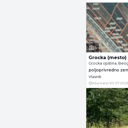
6
Grocka (mesto)
Grocka opština, Beo
poljoprivredno zeml
Vlasnik
Ažurirano
30.07.2026