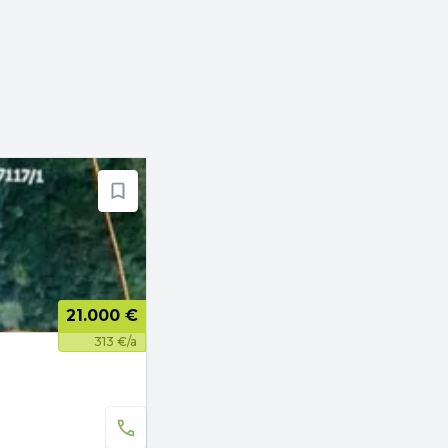
21.000 €
313 €/a