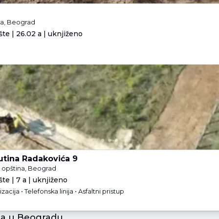
na, Beograd
te | 26.02 a | uknjiženo
.
utina Radakovića 9
opština, Beograd
te | 7 a | uknjiženo
izacija • Telefonska linija • Asfaltni pristup
ja u Beogradu