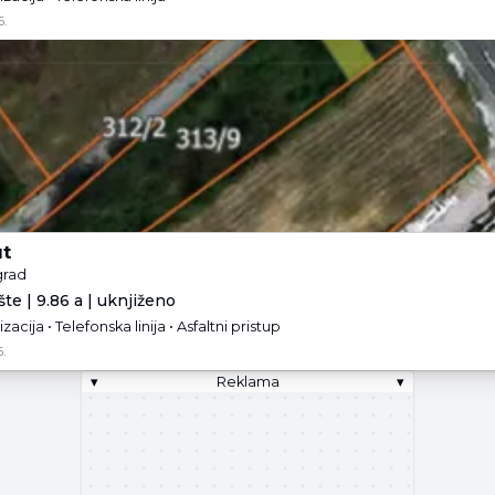
6.
ut
grad
te | 9.86 a | uknjiženo
izacija • Telefonska linija • Asfaltni pristup
.
▾
Reklama
▾