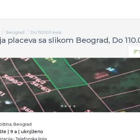
Beograd
Do 110000 evra
ja placeva sa slikom Beograd, Do 110.
pština, Beograd
te | 9 a | uknjiženo
izacija • Telefonska linija