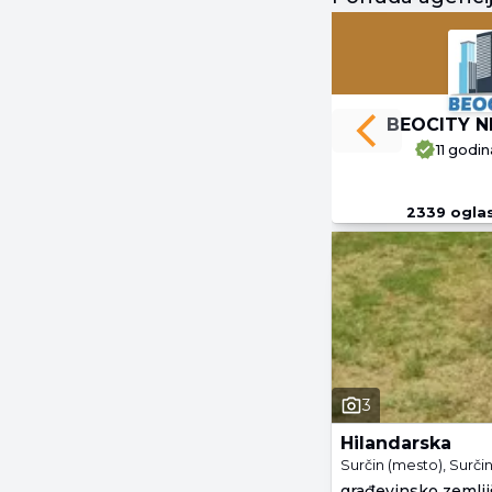
BEOCITY N
Previous slide
11 godin
2339
ogla
3
Hilandarska
Surčin (mesto), Surči
građevinsko zemljiš