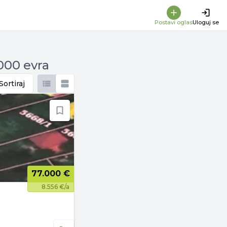
Postavi oglas
Uloguj se
000 evra
Sortiraj
77.000 €
8.556 €/a