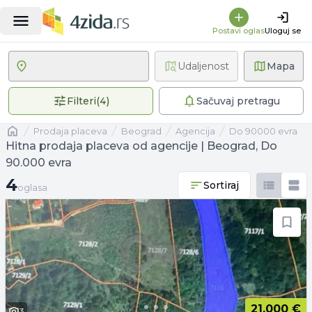
Postavi oglas
Uloguj se
Udaljenost
Mapa
4 primenjena filtera
Filteri
(
4
)
Sačuvaj pretragu
Naslovna
prodaja placeva
Beograd
agencija
Do 90000 evra
Hitna prodaja placeva od agencije | Beograd, Do
90.000 evra
4 oglasa
4
Sortiraj
oglasa
21.000 €
3