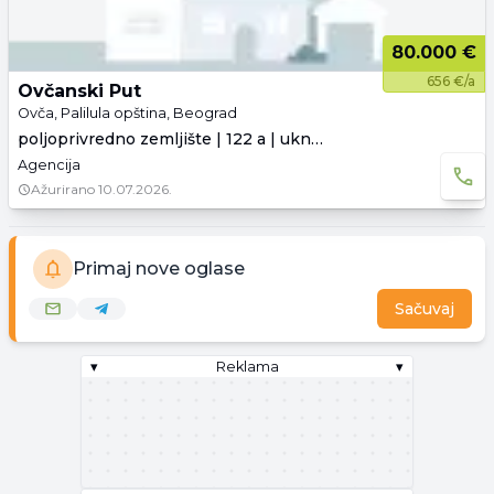
80.000 €
656 €/a
Ovčanski Put
Ovča, Palilula opština, Beograd
poljoprivredno zemljište | 122 a | uknjiženo
Agencija
Ažurirano
10.07.2026.
Primaj nove oglase
Sačuvaj
▾
Reklama
▾