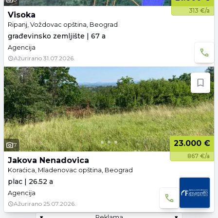
313 €/a
Visoka
Ripanj, Voždovac opština, Beograd
građevinsko zemljište | 67 a
Agencija
Ažurirano
31.07.2026.
23.000 €
7
867 €/a
Jakova Nenadovica
Koraćica, Mladenovac opština, Beograd
plac | 26.52 a
Agencija
Ažurirano
25.07.2026.
▾
Reklama
▾