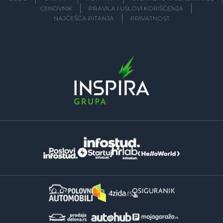
CENOVNIK
PRAVILA I USLOVI KORIŠĆENJA
NAJČEŠĆA PITANJA
PRIVATNOST