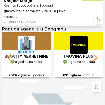
Kraljice Marije
Kosmaj, Sopot opština, Beograd
građevinsko zemljište | 26.02 a | uknjiženo
Agencija
Ažurirano
18.07.2026.
Ponuda agencija u Beogradu
BEOCITY NEKRETNINE
IMOVINA PLUS
Previous slide
Next 
11 godina
na 4zida
8 godina
na 4zida
2326
oglasa
u ponudi
128
oglasa
u ponudi