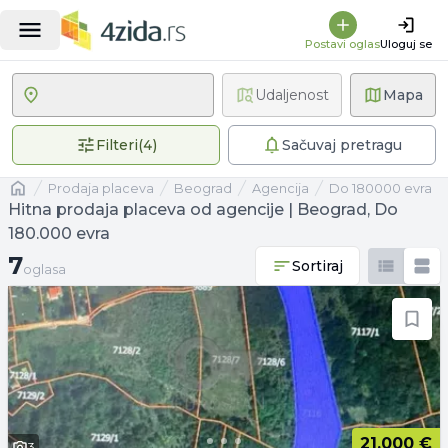
Postavi oglas
Uloguj se
Udaljenost
Mapa
4 primenjena filtera
Filteri
(
4
)
Sačuvaj pretragu
Naslovna
prodaja placeva
Beograd
agencija
Do 180000 evra
Hitna prodaja placeva od agencije | Beograd, Do
180.000 evra
7 oglasa
7
Sortiraj
oglasa
21.000 €
3