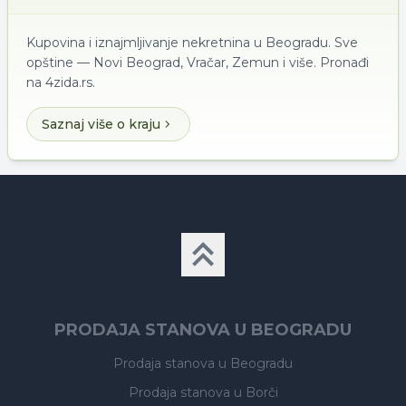
Kupovina i iznajmljivanje nekretnina u Beogradu. Sve
opštine — Novi Beograd, Vračar, Zemun i više. Pronađi
na 4zida.rs.
Saznaj više o kraju
PRODAJA STANOVA U BEOGRADU
Prodaja stanova
u Beogradu
Prodaja stanova
u Borči