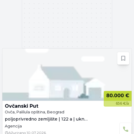
80.000 €
656 €/a
Ovčanski Put
Ovča, Palilula opština, Beograd
poljoprivredno zemljište | 122 a | uknjiženo
Agencija
Ažurirano
10.07.2026.