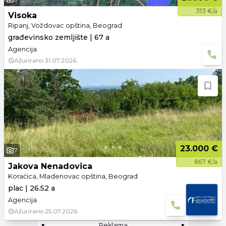
313 €/a
Visoka
Ripanj, Voždovac opština, Beograd
građevinsko zemljište | 67 a
Agencija
Ažurirano
31.07.2026.
23.000 €
7
867 €/a
Jakova Nenadovica
Koraćica, Mladenovac opština, Beograd
plac | 26.52 a
Agencija
Ažurirano
25.07.2026.
▾
Reklama
▾