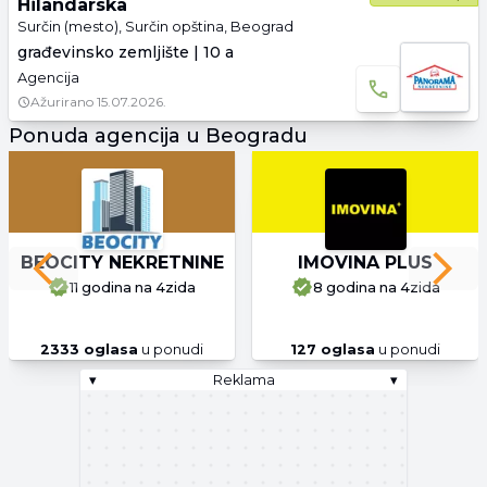
Hilandarska
Surčin (mesto), Surčin opština, Beograd
građevinsko zemljište | 10 a
Agencija
Ažurirano
15.07.2026.
Ponuda agencija u Beogradu
BEOCITY NEKRETNINE
IMOVINA PLUS
Previous slide
Next 
11 godina
na 4zida
8 godina
na 4zida
2333
oglasa
u ponudi
127
oglasa
u ponudi
▾
Reklama
▾