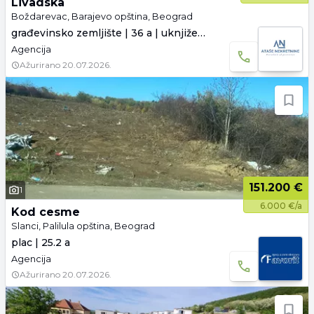
Livadska
Boždarevac, Barajevo opština, Beograd
građevinsko zemljište | 36 a | uknjiženo
Agencija
Ažurirano
20.07.2026.
151.200 €
1
6.000 €/a
Kod cesme
Slanci, Palilula opština, Beograd
plac | 25.2 a
Agencija
Ažurirano
20.07.2026.