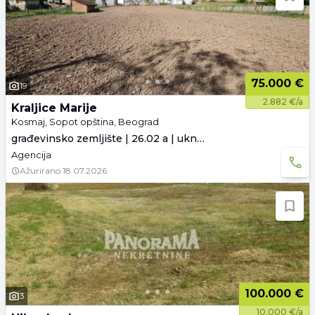
75.000 €
19
2.882 €/a
Kraljice Marije
Kosmaj, Sopot opština, Beograd
građevinsko zemljište | 26.02 a | uknjiženo
Agencija
Ažurirano
18.07.2026.
100.000 €
3
10.000 €/a