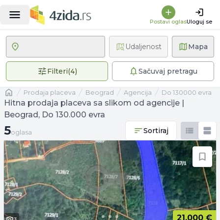
Postavi oglas
Uloguj se
Udaljenost
Mapa
4 primenjena filtera
Filteri
(
4
)
Sačuvaj pretragu
Naslovna
prodaja placeva
Beograd
agencija
Do 130000 evra
Hitna prodaja placeva sa slikom od agencije |
Beograd, Do 130.000 evra
5 oglasa
5
Sortiraj
oglasa
21.000 €
3