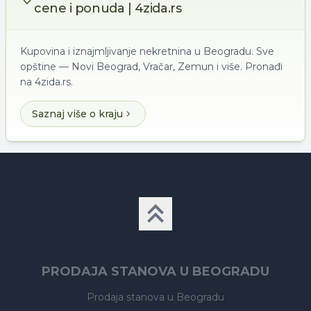
cene i ponuda | 4zida.rs
Kupovina i iznajmljivanje nekretnina u Beogradu. Sve
opštine — Novi Beograd, Vračar, Zemun i više. Pronađi
na 4zida.rs.
Saznaj više o kraju
PRODAJA STANOVA U BEOGRADU
Prodaja stanova
u Beogradu