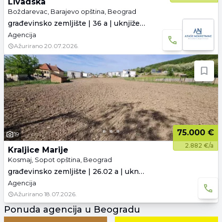
Livadska
Boždarevac, Barajevo opština, Beograd
građevinsko zemljište | 36 a | uknjiženo
Agencija
Ažurirano
20.07.2026.
75.000 €
19
2.882 €/a
Kraljice Marije
Kosmaj, Sopot opština, Beograd
građevinsko zemljište | 26.02 a | uknjiženo
Agencija
Ažurirano
18.07.2026.
Ponuda agencija u Beogradu