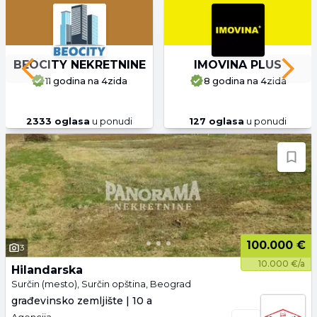
BEOCITY NEKRETNINE
IMOVINA PLUS
Previous slide
Next 
11 godina
na 4zida
8 godina
na 4zida
2333
oglasa
u ponudi
127
oglasa
u ponudi
100.000 €
3
10.000 €/a
Hilandarska
Surčin (mesto), Surčin opština, Beograd
građevinsko zemljište | 10 a