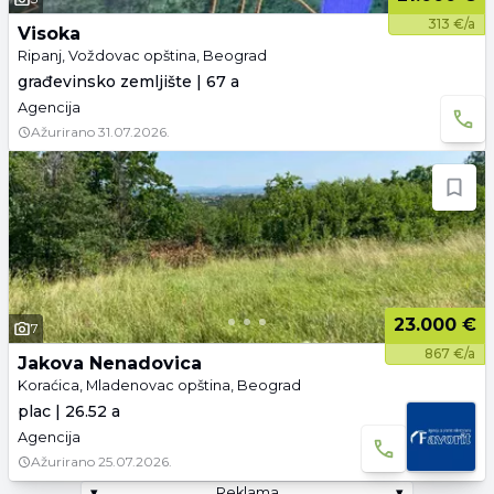
313 €/a
Visoka
Ripanj, Voždovac opština, Beograd
građevinsko zemljište | 67 a
Agencija
Ažurirano
31.07.2026.
23.000 €
7
867 €/a
Jakova Nenadovica
Koraćica, Mladenovac opština, Beograd
plac | 26.52 a
Agencija
Ažurirano
25.07.2026.
▾
Reklama
▾