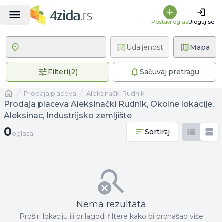
Postavi oglas
Uloguj se
Udaljenost
Mapa
2 primenjena filtera
Filteri
(
2
)
Sačuvaj pretragu
Naslovna
prodaja placeva
Aleksinački Rudnik
Prodaja placeva Aleksinački Rudnik, Okolne lokacije,
Aleksinac, Industrijsko zemljište
0 oglasa
0
Sortiraj
oglasa
Nema rezultata
Proširi lokaciju ili prilagodi filtere kako bi pronašao više