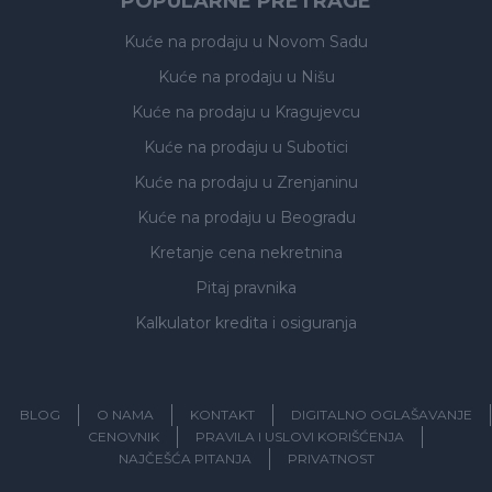
POPULARNE PRETRAGE
Kuće na prodaju
u Novom Sadu
Kuće na prodaju
u Nišu
Kuće na prodaju
u Kragujevcu
Kuće na prodaju
u Subotici
Kuće na prodaju
u Zrenjaninu
Kuće na prodaju
u Beogradu
Kretanje cena nekretnina
Pitaj pravnika
Kalkulator kredita i osiguranja
BLOG
O NAMA
KONTAKT
DIGITALNO OGLAŠAVANJE
CENOVNIK
PRAVILA I USLOVI KORIŠĆENJA
NAJČEŠĆA PITANJA
PRIVATNOST