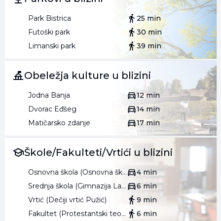
Park Bistrica
25 min
Futoški park
30 min
Limanski park
39 min
Obeležja kulture u blizini
Jodna Banja
12 min
Dvorac Eđšeg
14 min
Matičarsko zdanje
17 min
Škole/Fakulteti/Vrtići u blizini
Osnovna škola (Osnovna škola Jožef Atila)
4 min
Srednja škola (Gimnazija Laza Kostić)
6 min
Vrtić (Dečiji vrtić Pužić)
9 min
Fakultet (Protestantski teološki fakultet)
6 min