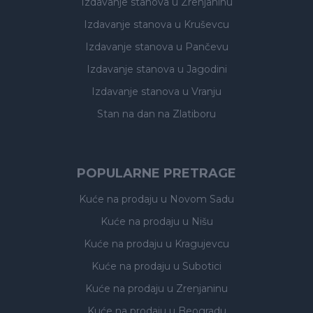
Izdavanje stanova
u Zrenjaninu
Izdavanje stanova
u Kruševcu
Izdavanje stanova
u Pančevu
Izdavanje stanova
u Jagodini
Izdavanje stanova
u Vranju
Stan na dan na Zlatiboru
POPULARNE PRETRAGE
Kuće na prodaju
u Novom Sadu
Kuće na prodaju
u Nišu
Kuće na prodaju
u Kragujevcu
Kuće na prodaju
u Subotici
Kuće na prodaju
u Zrenjaninu
Kuće na prodaju
u Beogradu