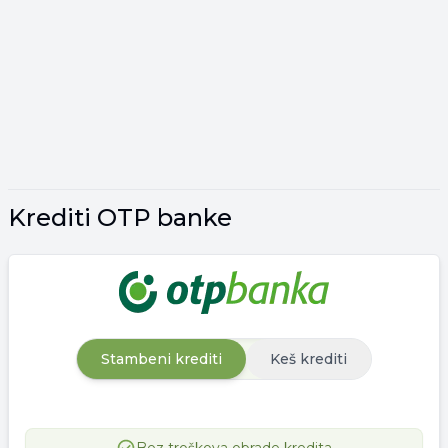
Krediti OTP banke
Stambeni krediti
Keš krediti