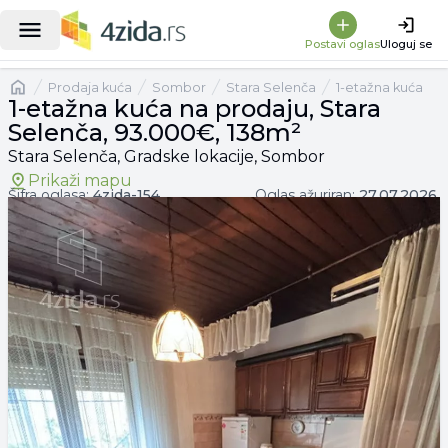
|
1-etažna kuća na prodaju, Stara Selenča, 93.000€, 138m²
Postavi oglas
Uloguj se
Naslovna
prodaja kuća
Sombor
Stara Selenča
1-etažna kuća
1-etažna kuća na prodaju, Stara
Selenča, 93.000€, 138m²
Stara Selenča, Gradske lokacije, Sombor
Prikaži mapu
Šifra oglasa:
4zida-
154
Oglas ažuriran:
27.07.2026.