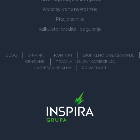
Kretanje cena nekretnina
Pitaj pravnika
Kalkulator kredita i osiguranja
BLOG
O NAMA
KONTAKT
DIGITALNO OGLAŠAVANJE
CENOVNIK
PRAVILA I USLOVI KORIŠĆENJA
NAJČEŠĆA PITANJA
PRIVATNOST