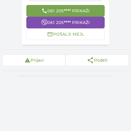
061 205**** PRIKAŽI
061 205**** PRIKAŽI
POŠALJI MEJL
Prijavi
Podeli
▾
Reklama
▾