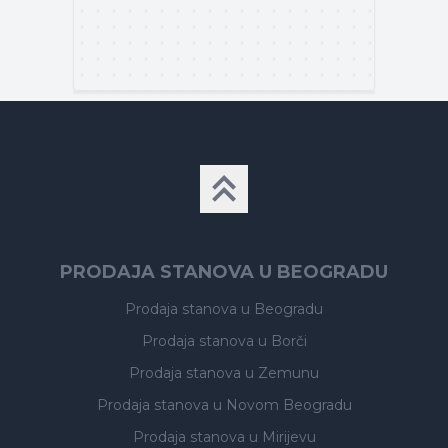
PRODAJA STANOVA U BEOGRADU
Prodaja stanova
u Beogradu
Prodaja stanova
u Borči
Prodaja stanova
u Zemunu
Prodaja stanova
u Novom Beogradu
Prodaja stanova
u Mirijevu