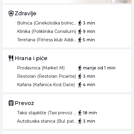
Zdravlje
Bolnica (Ginekološka bolnica GINS)
3 min
Klinika (Poliklinika Consilium)
9 min
Teretana (Fitness klub Addiction)
5 min
Hrana i piće
Prodavnica (Market M)
manje od 1 min
Restoran (Restoran Picante)
3 min
Kafana (Kafanica Kod Dače)
4 min
Prevoz
Taksi stajalište (Taxi prevoz Novi Sad)
18 min
Autobuska stanica (Bul. patrijarha Pavla - Ilirska)
3 min