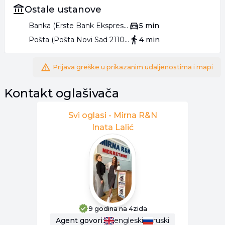
Ostale ustanove
Banka (Erste Bank Ekspres ekspozitura)
5 min
Pošta (Pošta Novi Sad 21107)
4 min
Prijava greške u prikazanim udaljenostima i mapi
Kontakt oglašivača
Svi oglasi -
Mirna R&N
Inata Lalić
9 godina
na 4zida
Agent
govori:
engleski
ruski