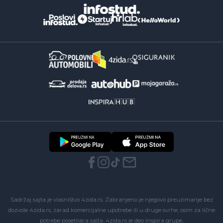
Sadržaj sajta je vlasništvo 4zida.rs. Zabranjeno je njegovo preuzimanje bez
dozvole 4zida.rs, zarad komercijalne upotrebe ili u druge svrhe, osim za lične
potrebe posetilaca sajta.
4zida.rs
je deo
Inspira grupe
.