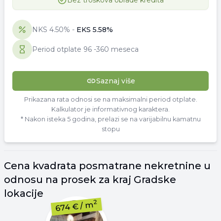
Bez troškova obrade kredita
NKS
4.50
% -
EKS
5.58
%
Period otplate
96
-
360 meseca
Saznaj više
Prikazana rata odnosi se na maksimalni period otplate.
Kalkulator je informativnog karaktera.
* Nakon isteka 5 godina, prelazi se na varijabilnu kamatnu
stopu
Cena
kvadrata
posmatrane nekretnine u
odnosu na prosek za kraj
Gradske
lokacije
2
/ m
674 €