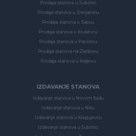
Prodaja stanova
u Subotici
Prodaja stanova
u Zrenjaninu
Prodaja stanova
u Šapcu
Prodaja stanova
u Kruševcu
Prodaja stanova
u Pančevu
Prodaja stanova
na Zlatiboru
Prodaja stanova
u Kraljevu
IZDAVANJE STANOVA
Izdavanje stanova
u Novom Sadu
Izdavanje stanova
u Nišu
Izdavanje stanova
u Kragujevcu
Izdavanje stanova
u Subotici