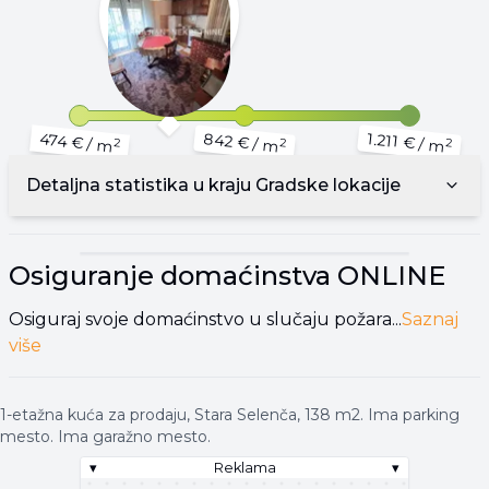
1.211 €
842 €
474 €
/ m
/ m
/ m
2
2
2
Detaljna statistika u kraju
Gradske lokacije
▾
Reklama
▾
Osiguranje domaćinstva
ONLINE
Osiguraj svoje domaćinstvo u slučaju požara...
Saznaj
više
1-etažna kuća za prodaju, Stara Selenča, 138 m2. Ima parking
mesto. Ima garažno mesto.
▾
Reklama
▾
▾
Reklama
▾