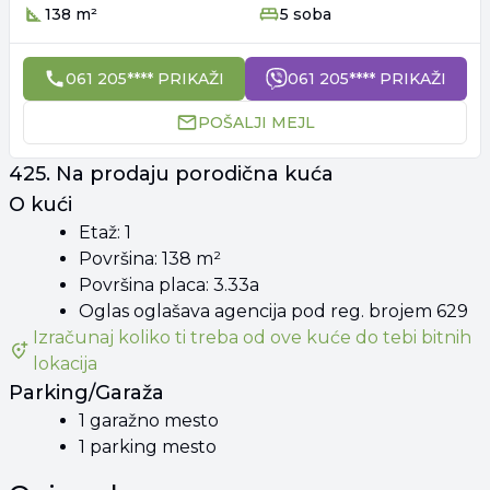
138 m²
5 soba
061 205**** PRIKAŽI
061 205**** PRIKAŽI
POŠALJI MEJL
425. Na prodaju porodična kuća
O kući
Etaž: 1
Površina: 138 m²
Površina placa: 3.33a
Oglas oglašava agencija pod reg. brojem 629
Izračunaj koliko ti treba od
ove kuće
do tebi bitnih
lokacija
Parking/Garaža
1 garažno mesto
1 parking mesto