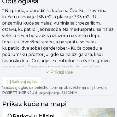
Opis oglasa
* Na prodaju porodična kuća na Čvorku.- Površina
kuće u osnovi je 138 m2, a placa je 333 m2.- U
prizemlju kuće se nalazi kuhinja sa trpezarijom,
ostavu, kupatilo i jedna soba. Na međuspratu se nalazi
veliki dnevni boravak sa izlazom na veliku i lepu
terasu sa dvorišne strane, a na spratu se nalazi
kupatilo, dve sobe i garderober.- Kuća poseduje
podrumsku prostoriju, gde se nalazi garaža, kao i
tavanski deo.- Grejanje je centralno na čvrsto gorivo i
termo peć.- Pogodna porodična kuća za veliku
Prikaži više
porodicu u mirnom kraju!* CENA ZA DOGOVOR: 93
000e* KONTAKT:
061/205*-*** (prikaži broj)
,
Sačuvaj oglas
065/36-8*-*** (prikaži broj)
* Upisani u Registar
*Sačuvaj oglas uz belešku i primaj obaveštenja o njihovom
posrednika pod brojem: 629.
POJEFTINJENJU
ili pojavljivanju
SLIČNIH
Prikaz
kuće
na mapi
Parkovi u blizini