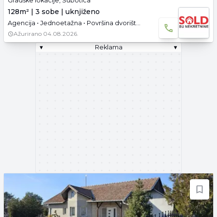
Gradske lokacije, Subotica
128m² | 3 sobe | uknjiženo
Agencija • Jednoetažna • Površina dvorišta: 6.54 a • Uknjižen • Parking
Ažurirano
04.08.2026.
▾
Reklama
▾