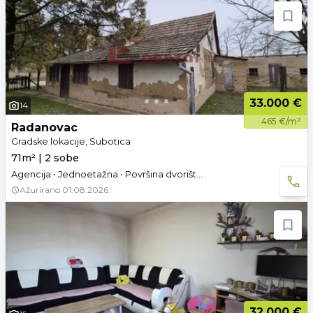
33.000 €
14
465 €/m²
Radanovac
Gradske lokacije, Subotica
71m² | 2 sobe
Agencija • Jednoetažna • Površina dvorišta: 72.67 a •
Ažurirano
01.08.2026.
32.000 €