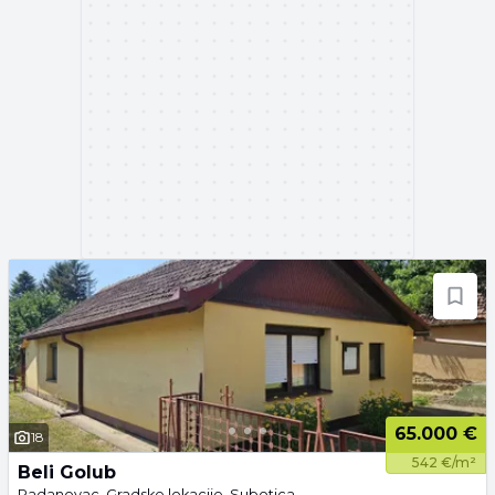
65.000 €
18
542 €/m²
Beli Golub
Radanovac, Gradske lokacije, Subotica