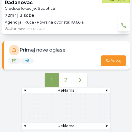
Radanovac
Gradske lokacije, Subotica
72m² | 3 sobe
Agencija • Kuća • Površina dvorišta: 18.66 a • Prazno • Garaža • 3D tura
Ažurirano
26.07.2026.
Primaj nove oglase
Sačuvaj
1
2
▾
Reklama
▾
▾
Reklama
▾