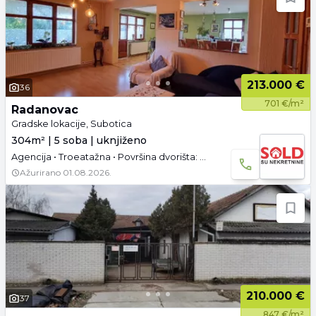
213.000 €
36
701 €/m²
Radanovac
Gradske lokacije, Subotica
304m² | 5 soba | uknjiženo
Agencija • Troeatažna • Površina dvorišta: 8.83 a • Uknjižen • Namešteno • Parking • Video
Ažurirano
01.08.2026.
210.000 €
37
847 €/m²