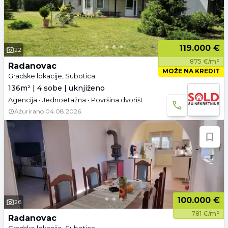
119.000 €
22
875 €/m²
Radanovac
MOŽE NA KREDIT
Gradske lokacije, Subotica
136m² | 4 sobe | uknjiženo
Agencija • Jednoetažna • Površina dvorišta: 73.54 a • Uknjižen • Parking
Ažurirano
04.08.2026.
100.000 €
26
781 €/m²
Radanovac