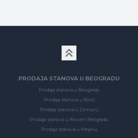
PRODAJA STANOVA U BEOGRADU
Prodaja stanova
u Beogradu
Prodaja stanova
u Borči
Prodaja stanova
u Zemunu
Prodaja stanova
u Novom Beogradu
Prodaja stanova
u Mirijevu