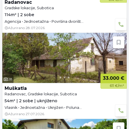
Radanovac
Gradske lokacije, Subotica
114m² | 2 sobe
Agencija • Jednoetažna • Površina dvorišta: 193.08 a •
Ažurirano
28.07.2026.
33.000 €
28
611 €/m²
Muškatla
Radanovac, Gradske lokacije, Subotica
54m² | 2 sobe | uknjiženo
Vlasnik • Jednoetažna • Uknjižen • Polunamešteno • Tavan
Ažurirano
27.07.2026.