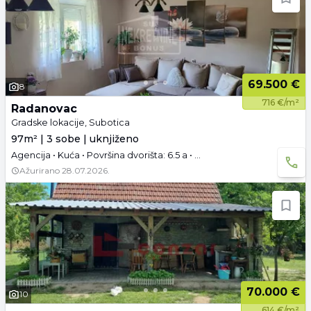
69.500 €
8
716 €/m²
Radanovac
Gradske lokacije, Subotica
97m² | 3 sobe | uknjiženo
Agencija • Kuća • Površina dvorišta: 6.5 a • Uknjižen • Prazno • Tavan • Garaža i parking • 3D tura
Ažurirano
28.07.2026.
70.000 €
10
614 €/m²