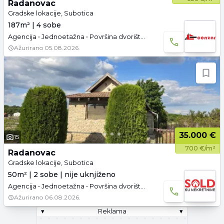
Radanovac
Gradske lokacije, Subotica
187m² | 4 sobe
Agencija • Jednoetažna • Površina dvorišta: 73.54 a •
Ažurirano
05.08.2026.
35.000 €
15
700 €/m²
Radanovac
Gradske lokacije, Subotica
50m² | 2 sobe | nije uknjiženo
Agencija • Jednoetažna • Površina dvorišta: 16.29 a • Parking
Ažurirano
06.08.2026.
▾
Reklama
▾