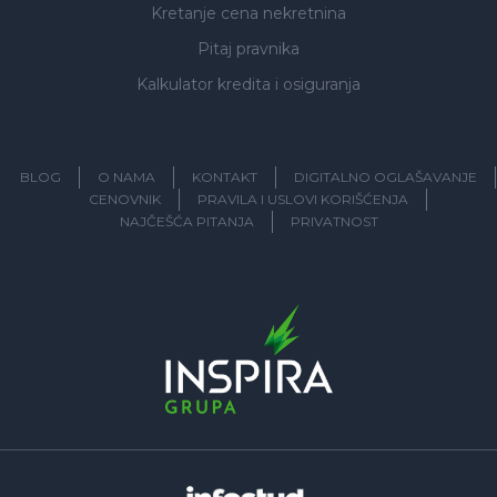
Kretanje cena nekretnina
Pitaj pravnika
Kalkulator kredita i osiguranja
BLOG
O NAMA
KONTAKT
DIGITALNO OGLAŠAVANJE
CENOVNIK
PRAVILA I USLOVI KORIŠĆENJA
NAJČEŠĆA PITANJA
PRIVATNOST