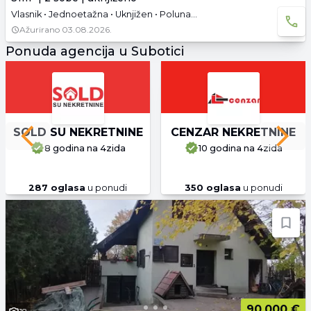
Vlasnik • Jednoetažna • Uknjižen • Polunamešteno
Ažurirano
03.08.2026.
Ponuda agencija u Subotici
SOLD SU NEKRETNINE
CENZAR NEKRETNINE
Previous slide
Next 
8 godina
na 4zida
10 godina
na 4zida
287
oglasa
u ponudi
350
oglasa
u ponudi
90.000 €