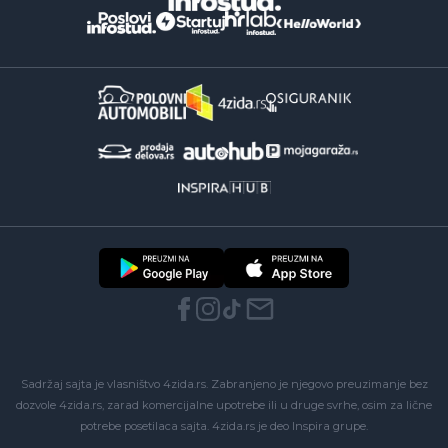
Sadržaj sajta je vlasništvo 4zida.rs. Zabranjeno je njegovo preuzimanje bez
dozvole 4zida.rs, zarad komercijalne upotrebe ili u druge svrhe, osim za lične
potrebe posetilaca sajta.
4zida.rs
je deo
Inspira grupe
.