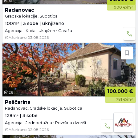
18
900 €/m²
Radanovac
Gradske lokacije, Subotica
100m² | 3 sobe | uknjiženo
Agencija • Kuća • Uknjižen • Garaža
Ažurirano
03.08.2026.
100.000 €
26
781 €/m²
Peščarina
Radanovac, Gradske lokacije, Subotica
128m² | 3 sobe
Agencija • Jednoetažna • Površina dvorišta: 664 a • Namešteno • Tavan • Video
Ažurirano
02.08.2026.