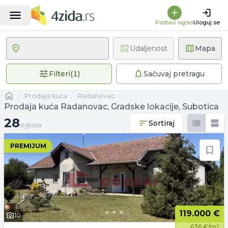
Postavi oglas
Uloguj se
Udaljenost
Mapa
1 primenjen filter
Filteri
(
1
)
Sačuvaj pretragu
Naslovna
prodaja kuća
Radanovac
Prodaja kuća Radanovac, Gradske lokacije, Subotica
28 oglasa
28
Sortiraj
oglasa
PREMIJUM
119.000 €
10
636 €/m²