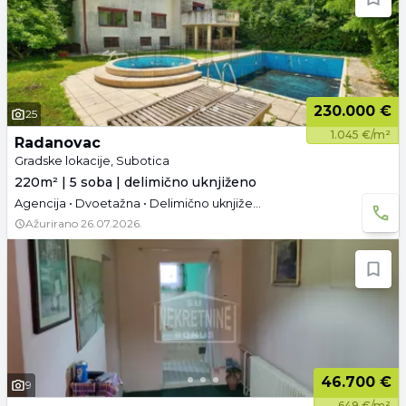
230.000 €
25
1.045 €/m²
Radanovac
Gradske lokacije, Subotica
220m² | 5 soba | delimično uknjiženo
Agencija • Dvoetažna • Delimično uknjižen • Polunamešteno • Podrum • Tavan • Garaža
Ažurirano
26.07.2026.
46.700 €
9
649 €/m²