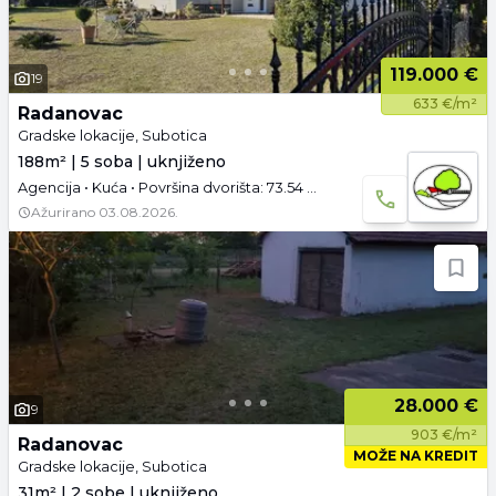
119.000 €
19
633 €/m²
Radanovac
Gradske lokacije, Subotica
188m² | 5 soba | uknjiženo
Agencija • Kuća • Površina dvorišta: 73.54 a • Uknjižen • Prazno • Tavan • Garaža
Ažurirano
03.08.2026.
28.000 €
9
903 €/m²
Radanovac
MOŽE NA KREDIT
Gradske lokacije, Subotica
31m² | 2 sobe | uknjiženo