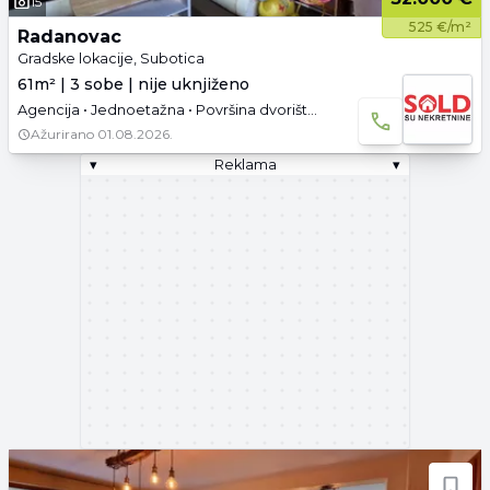
15
525 €/m²
Radanovac
Gradske lokacije, Subotica
61m² | 3 sobe | nije uknjiženo
Agencija • Jednoetažna • Površina dvorišta: 4.51 a • Parking
Ažurirano
01.08.2026.
▾
Reklama
▾