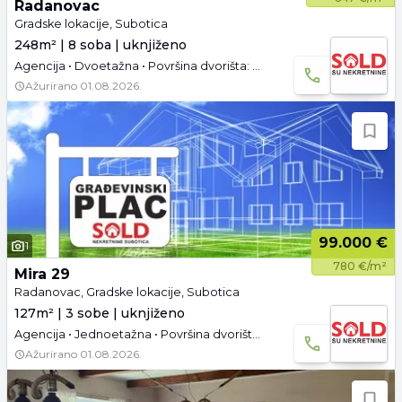
Radanovac
Gradske lokacije, Subotica
248m² | 8 soba | uknjiženo
Agencija • Dvoetažna • Površina dvorišta: 11.83 a • Uknjižen • Parking
Ažurirano
01.08.2026.
99.000 €
1
780 €/m²
Mira 29
Radanovac, Gradske lokacije, Subotica
127m² | 3 sobe | uknjiženo
Agencija • Jednoetažna • Površina dvorišta: 36.22 a • Uknjižen
Ažurirano
01.08.2026.