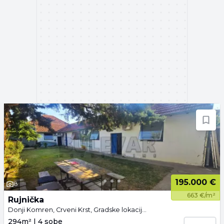
195.000 €
8
663 €/m²
Rujnička
Donji Komren, Crveni Krst, Gradske lokacije, Niš
294m² | 4 sobe