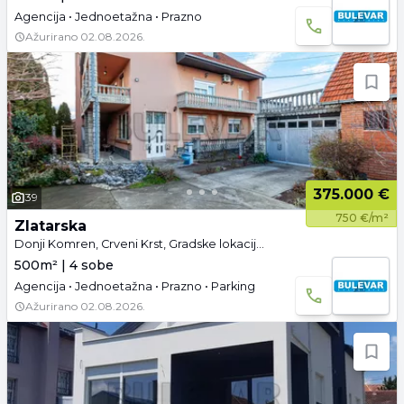
Agencija • Jednoetažna • Prazno
Ažurirano
02.08.2026.
375.000 €
39
750 €/m²
Zlatarska
Donji Komren, Crveni Krst, Gradske lokacije, Niš
500m² | 4 sobe
Agencija • Jednoetažna • Prazno • Parking
Ažurirano
02.08.2026.