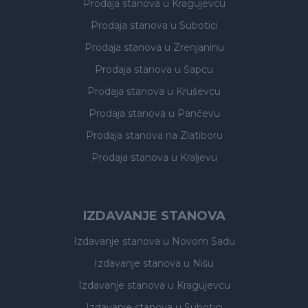
Prodaja stanova
u Kragujevcu
Prodaja stanova
u Subotici
Prodaja stanova
u Zrenjaninu
Prodaja stanova
u Šapcu
Prodaja stanova
u Kruševcu
Prodaja stanova
u Pančevu
Prodaja stanova
na Zlatiboru
Prodaja stanova
u Kraljevu
IZDAVANJE STANOVA
Izdavanje stanova
u Novom Sadu
Izdavanje stanova
u Nišu
Izdavanje stanova
u Kragujevcu
Izdavanje stanova
u Subotici