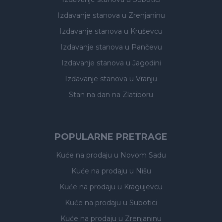
Izdavanje stanova
u Zrenjaninu
Izdavanje stanova
u Kruševcu
Izdavanje stanova
u Pančevu
Izdavanje stanova
u Jagodini
Izdavanje stanova
u Vranju
Stan na dan na Zlatiboru
POPULARNE PRETRAGE
Kuće na prodaju
u Novom Sadu
Kuće na prodaju
u Nišu
Kuće na prodaju
u Kragujevcu
Kuće na prodaju
u Subotici
Kuće na prodaju
u Zrenjaninu