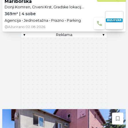
Mariborska
Donji Komren, Crveni Krst, Gradske lokacije, Niš
369m² | 4 sobe
Agencija • Jednoetažna • Prazno • Parking
Ažurirano
02.08.2026.
▾
Reklama
▾