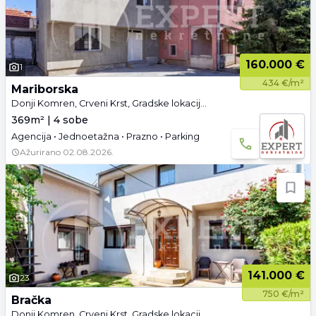
160.000 €
1
434 €/m²
Mariborska
Donji Komren, Crveni Krst, Gradske lokacije, Niš
369m² | 4 sobe
Agencija • Jednoetažna • Prazno • Parking
Ažurirano
02.08.2026.
141.000 €
23
750 €/m²
Bračka
Donji Komren, Crveni Krst, Gradske lokacije, Niš