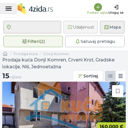
Postavi oglas
Uloguj se
Udaljenost
Mapa
2 primenjena filtera
Filteri
(
2
)
Sačuvaj pretragu
Naslovna
prodaja kuća
Donji Komren
Prodaja kuća Donji Komren, Crveni Krst, Gradske
lokacije, Niš, Jednoetažna
15 oglasa
15
Sortiraj
oglasa
160.000 €
1