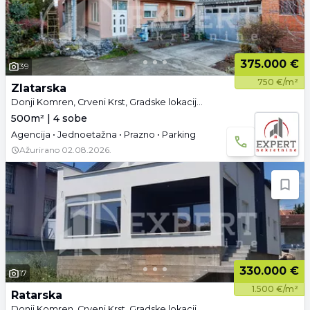
375.000 €
39
750 €/m²
Zlatarska
Donji Komren, Crveni Krst, Gradske lokacije, Niš
500m² | 4 sobe
Agencija • Jednoetažna • Prazno • Parking
Ažurirano
02.08.2026.
330.000 €
17
1.500 €/m²
Ratarska
Donji Komren, Crveni Krst, Gradske lokacije, Niš