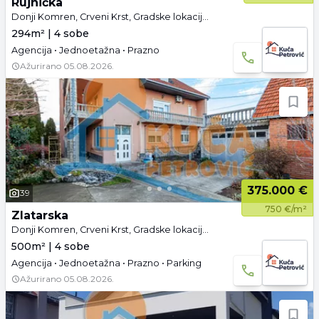
Rujnička
Donji Komren, Crveni Krst, Gradske lokacije, Niš
294m² | 4 sobe
Agencija • Jednoetažna • Prazno
Ažurirano
05.08.2026.
375.000 €
39
750 €/m²
Zlatarska
Donji Komren, Crveni Krst, Gradske lokacije, Niš
500m² | 4 sobe
Agencija • Jednoetažna • Prazno • Parking
Ažurirano
05.08.2026.