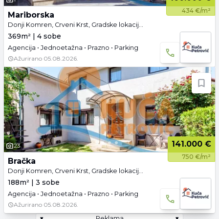
434 €/m²
Mariborska
Donji Komren, Crveni Krst, Gradske lokacije, Niš
369m² | 4 sobe
Agencija • Jednoetažna • Prazno • Parking
Ažurirano
05.08.2026.
141.000 €
23
750 €/m²
Bračka
Donji Komren, Crveni Krst, Gradske lokacije, Niš
188m² | 3 sobe
Agencija • Jednoetažna • Prazno • Parking
Ažurirano
05.08.2026.
▾
Reklama
▾