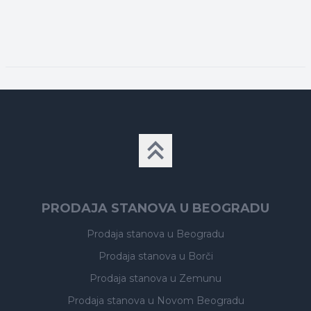
PRODAJA STANOVA U BEOGRADU
Prodaja stanova
u Beogradu
Prodaja stanova
u Borči
Prodaja stanova
u Zemunu
Prodaja stanova
u Novom Beogradu