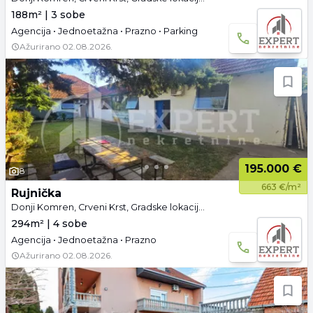
188m² | 3 sobe
Agencija • Jednoetažna • Prazno • Parking
Ažurirano
02.08.2026.
195.000 €
8
663 €/m²
Rujnička
Donji Komren, Crveni Krst, Gradske lokacije, Niš
294m² | 4 sobe
Agencija • Jednoetažna • Prazno
Ažurirano
02.08.2026.