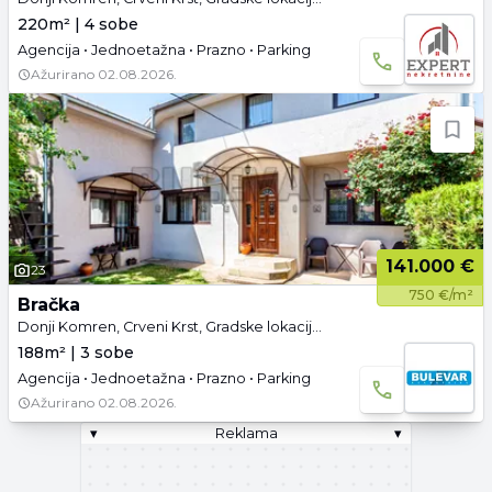
220m² | 4 sobe
Agencija • Jednoetažna • Prazno • Parking
Ažurirano
02.08.2026.
141.000 €
23
750 €/m²
Bračka
Donji Komren, Crveni Krst, Gradske lokacije, Niš
188m² | 3 sobe
Agencija • Jednoetažna • Prazno • Parking
Ažurirano
02.08.2026.
▾
Reklama
▾