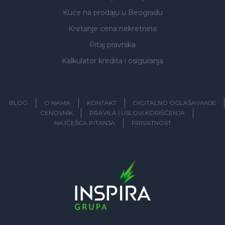
Kuće na prodaju
u Beogradu
Kretanje cena nekretnina
Pitaj pravnika
Kalkulator kredita i osiguranja
BLOG
O NAMA
KONTAKT
DIGITALNO OGLAŠAVANJE
CENOVNIK
PRAVILA I USLOVI KORIŠĆENJA
NAJČEŠĆA PITANJA
PRIVATNOST