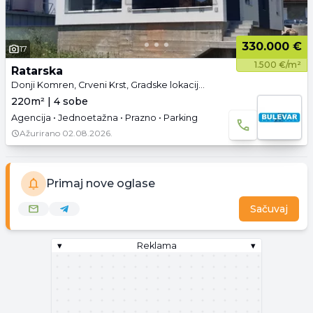
330.000 €
17
1.500 €/m²
Ratarska
Donji Komren, Crveni Krst, Gradske lokacije, Niš
220m² | 4 sobe
Agencija • Jednoetažna • Prazno • Parking
Ažurirano
02.08.2026.
Primaj nove oglase
Sačuvaj
▾
Reklama
▾