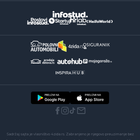
Sadržaj sajta je vlasništvo 4zida.rs. Zabranjeno je njegovo preuzimanje bez