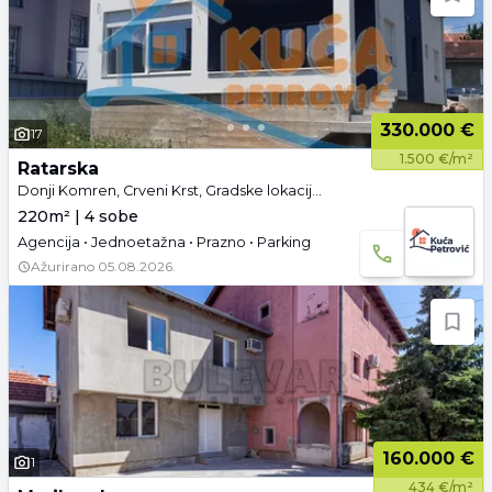
330.000 €
17
1.500 €/m²
Ratarska
Donji Komren, Crveni Krst, Gradske lokacije, Niš
220m² | 4 sobe
Agencija • Jednoetažna • Prazno • Parking
Ažurirano
05.08.2026.
160.000 €
1
434 €/m²