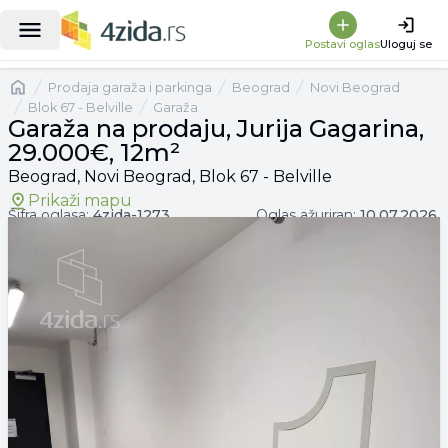
|
Garaža na prodaju, Jurija Gagarina, 29.000€, 12m²
Postavi oglas
Uloguj se
Naslovna
prodaja garaža i parkinga
Beograd
Novi Beograd
Blok 67 - Belville
Garaža
Garaža na prodaju, Jurija Gagarina,
29.000€, 12m²
Beograd, Novi Beograd, Blok 67 - Belville
Prikaži mapu
Šifra oglasa:
4zida-
1273
Oglas ažuriran:
10.07.2026.