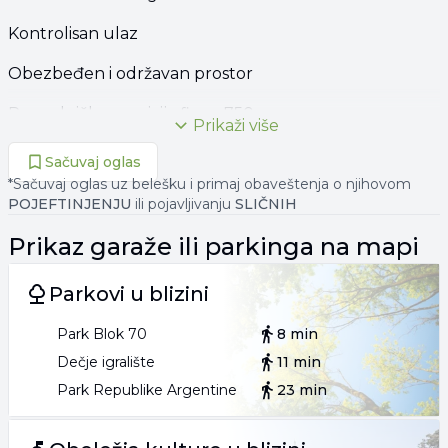
Kontrolisan ulaz
Obezbeđen i održavan prostor
Posrednička provizija fixno 750eur
Prikaži više
011 262**** PRIKAŽI
Sačuvaj oglas
064 275**** PRIKAŽI
*Sačuvaj oglas uz belešku i primaj obaveštenja o njihovom
POJEFTINJENJU
ili pojavljivanju
SLIČNIH
Prikaz
garaže ili parkinga
na mapi
Parkovi u blizini
Park Blok 70
8 min
Dečje igralište
11 min
Park Republike Argentine
23 min