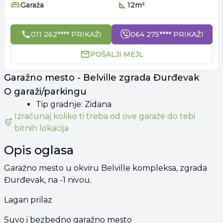
Garaža
12m²
011 262**** PRIKAŽI
064 275**** PRIKAŽI
POŠALJI MEJL
Garažno mesto - Belville zgrada Đurđevak
O garaži/parkingu
Tip gradnje: Zidana
Izračunaj koliko ti treba od
ove garaže
do tebi
bitnih lokacija
Opis oglasa
Garažno mesto u okviru Belville kompleksa, zgrada
Đurđevak, na -1 nivou.
Lagan prilaz
Suvo i bezbedno garažno mesto