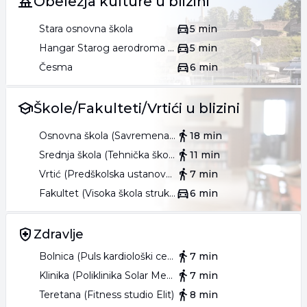
Obeležja kulture u blizini
Stara osnovna škola
5 min
Hangar Starog aerodroma na Novom Beogradu
5 min
Česma
6 min
Škole/Fakulteti/Vrtići u blizini
Osnovna škola (Savremena osnovna škola)
18 min
Srednja škola (Tehnička škola Zmaj)
11 min
Vrtić (Predškolska ustanova Meda 2)
7 min
Fakultet (Visoka škola strukovnih studija za informacione tehnologije ITS)
6 min
Zdravlje
Bolnica (Puls kardiološki centar)
7 min
Klinika (Poliklinika Solar Medical Center)
7 min
Teretana (Fitness studio Elit)
8 min