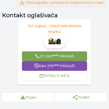
Prijava greške u prikazanim udaljenostima i mapi
Kontakt oglašivača
Svi oglasi -
Grad nekretnine
Marko
011 262**** PRIKAŽI
064 275**** PRIKAŽI
POŠALJI MEJL
Prijavi
Podeli
▾
Reklama
▾