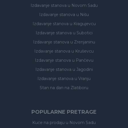
Izdavanje stanova
u Novom Sadu
Izdavanje stanova
u Nišu
Izdavanje stanova
u Kragujevcu
Izdavanje stanova
u Subotici
Izdavanje stanova
u Zrenjaninu
Izdavanje stanova
u Kruševcu
Izdavanje stanova
u Pančevu
Izdavanje stanova
u Jagodini
Izdavanje stanova
u Vranju
Stan na dan na Zlatiboru
POPULARNE PRETRAGE
Kuće na prodaju
u Novom Sadu