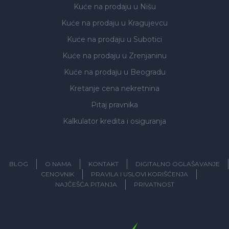
Kuće na prodaju
u Nišu
Kuće na prodaju
u Kragujevcu
Kuće na prodaju
u Subotici
Kuće na prodaju
u Zrenjaninu
Kuće na prodaju
u Beogradu
Kretanje cena nekretnina
Pitaj pravnika
Kalkulator kredita i osiguranja
BLOG
O NAMA
KONTAKT
DIGITALNO OGLAŠAVANJE
CENOVNIK
PRAVILA I USLOVI KORIŠĆENJA
NAJČEŠĆA PITANJA
PRIVATNOST