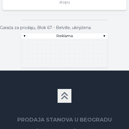
stopu
▾
Reklama
▾
Garaža za prodaju, Blok 67 - Belville, uknjižena.
▾
Reklama
▾
▾
Reklama
▾
PRODAJA STANOVA U BEOGRADU