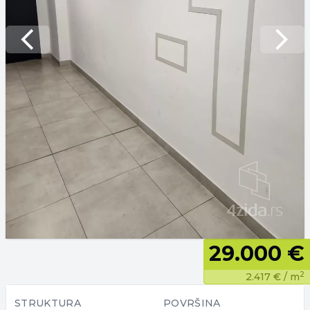
Previous slide
Next 
29.000 €
2
2.417 €
/ m
STRUKTURA
POVRŠINA