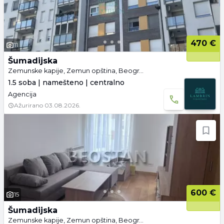
470 €
11
Šumadijska
Zemunske kapije, Zemun opština, Beograd
1.5 soba | namešteno | centralno
Agencija
Ažurirano
03.08.2026.
600 €
15
Šumadijska
Zemunske kapije, Zemun opština, Beograd