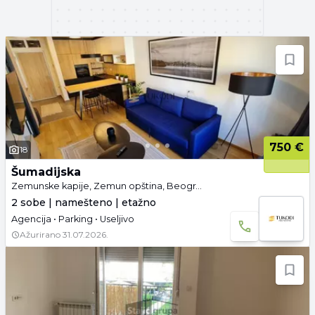
750 €
18
Šumadijska
Zemunske kapije, Zemun opština, Beograd
2 sobe | namešteno | etažno
Agencija • Parking • Useljivo
Ažurirano
31.07.2026.