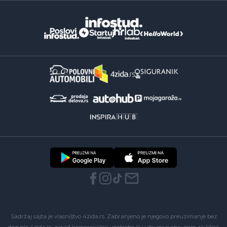
Sadržaj sajta je vlasništvo 4zida.rs. Zabranjeno je njegovo preuzimanje bez