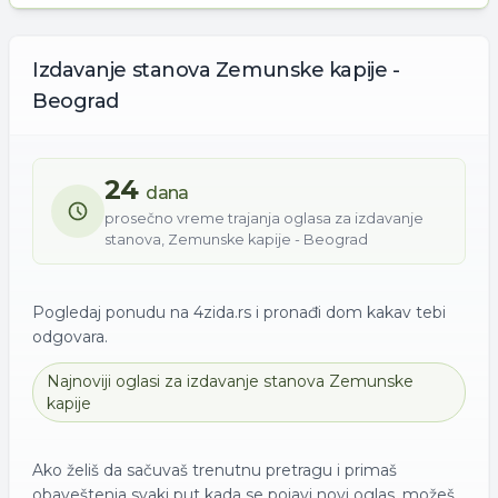
Izdavanje
stanova
Zemunske kapije -
Beograd
24
dana
prosečno vreme trajanja oglasa za
izdavanje
stanova
,
Zemunske kapije - Beograd
Pogledaj ponudu na 4zida.rs i pronađi dom kakav tebi
odgovara.
Najnoviji oglasi za
izdavanje
stanova
Zemunske
kapije
Ako želiš da sačuvaš trenutnu pretragu i primaš
obaveštenja svaki put kada se pojavi novi oglas, možeš