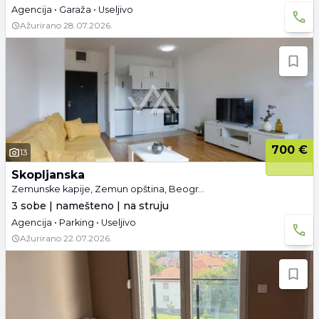
Agencija • Garaža • Useljivo
Ažurirano
28.07.2026.
700 €
13
Skopljanska
Zemunske kapije, Zemun opština, Beograd
3 sobe | namešteno | na struju
Agencija • Parking • Useljivo
Ažurirano
22.07.2026.