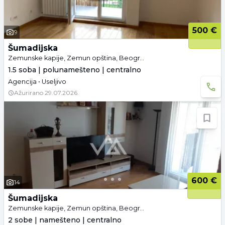
500 €
9
Šumadijska
Zemunske kapije, Zemun opština, Beograd
1.5 soba | polunamešteno | centralno
Agencija • Useljivo
Ažurirano
29.07.2026.
600 €
14
Šumadijska
Zemunske kapije, Zemun opština, Beograd
2 sobe | namešteno | centralno