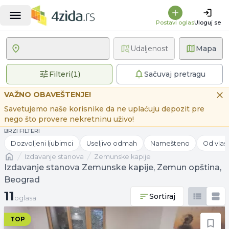
Postavi oglas
Uloguj se
Udaljenost
Mapa
1 primenjen filter
Filteri
(
1
)
Sačuvaj pretragu
VAŽNO OBAVEŠTENJE!
Savetujemo naše korisnike da ne uplaćuju depozit pre
nego što provere nekretninu uživo!
BRZI FILTERI
Dozvoljeni ljubimci
Useljivo odmah
Namešteno
Od vlas
Naslovna
izdavanje stanova
Zemunske kapije
Izdavanje stanova Zemunske kapije, Zemun opština,
Beograd
11 oglasa
11
Sortiraj
oglasa
TOP