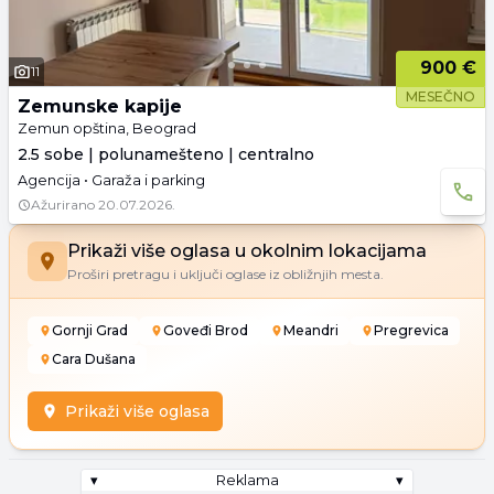
900 €
11
MESEČNO
Zemunske kapije
Zemun opština, Beograd
2.5 sobe | polunamešteno | centralno
Agencija • Garaža i parking
Ažurirano
20.07.2026.
Prikaži više oglasa u okolnim lokacijama
Proširi pretragu i uključi oglase iz obližnjih mesta.
Gornji Grad
Goveđi Brod
Meandri
Pregrevica
Cara Dušana
Prikaži više oglasa
▾
Reklama
▾