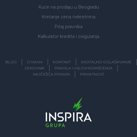
Kuće na prodaju
u Beogradu
Kretanje cena nekretnina
Pitaj pravnika
Kalkulator kredita i osiguranja
BLOG
O NAMA
KONTAKT
DIGITALNO OGLAŠAVANJE
CENOVNIK
PRAVILA I USLOVI KORIŠĆENJA
NAJČEŠĆA PITANJA
PRIVATNOST