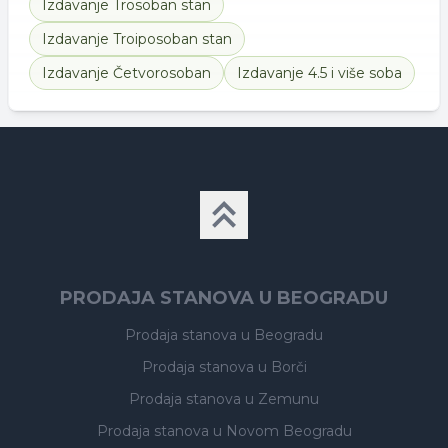
Izdavanje
Trosoban stan
Izdavanje
Troiposoban stan
Izdavanje
Četvorosoban
Izdavanje
4.5 i više soba
PRODAJA STANOVA U BEOGRADU
Prodaja stanova
u Beogradu
Prodaja stanova
u Borči
Prodaja stanova
u Zemunu
Prodaja stanova
u Novom Beogradu