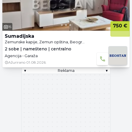
750 €
15
Sumadijska
Zemunske kapije, Zemun opština, Beograd
2 sobe | namešteno | centralno
Agencija • Garaža
Ažurirano
01.08.2026.
▾
Reklama
▾