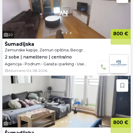
800 €
20
Šumadijska
Zemunske kapije, Zemun opština, Beograd
2 sobe | namešteno | centralno
Agencija • Podrum • Garaža i parking • Useljivo
Ažurirano
04.08.2026.
800 €
13
Šumadijska