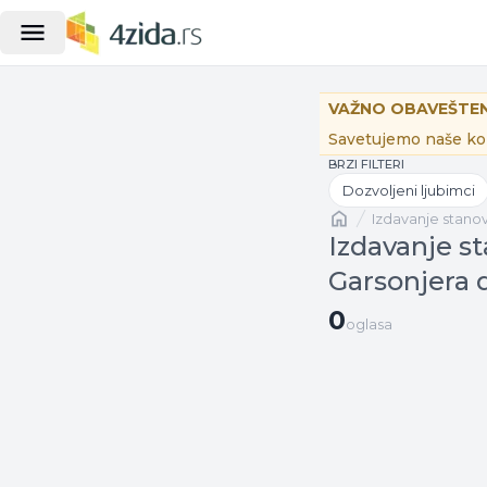
VAŽNO OBAVEŠTEN
Savetujemo naše kor
BRZI FILTERI
Dozvoljeni ljubimci
Naslovna
izdavanje stano
Izdavanje s
Garsonjera 
0 oglasa
0
oglasa