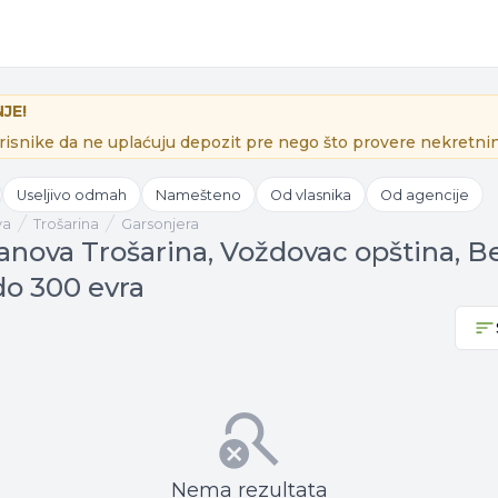
JE!
isnike da ne uplaćuju depozit pre nego što provere nekretnin
Useljivo odmah
Namešteno
Od vlasnika
Od agencije
va
Trošarina
Garsonjera
tanova Trošarina, Voždovac opština, B
do 300 evra
Nema rezultata