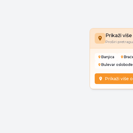
Prikaži viš
Proširi pretragu 
Banjica
Brać
Bulevar oslobođe
Prikaži više 