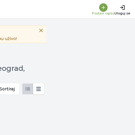
Postavi oglas
Uloguj se
u uživo!
eograd,
Sortiraj