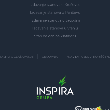
Izdavanje stanova
u Kruševcu
Izdavanje stanova
u Pančevu
Izdavanje stanova
u Jagodini
Izdavanje stanova
u Vranju
Stan na dan na Zlatiboru
ITALNO OGLAŠAVANJE
CENOVNIK
PRAVILA I USLOVI KORIŠĆEN