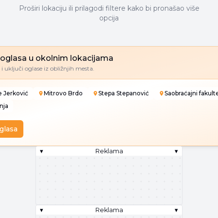
Proširi lokaciju ili prilagodi filtere kako bi pronašao više
opcija
e oglasa u okolnim lokacijama
i uključi oglase iz obližnjih mesta.
e Jerković
Mitrovo Brdo
Stepa Stepanović
Saobraćajni fakult
nja
oglasa
▾
Reklama
▾
▾
Reklama
▾