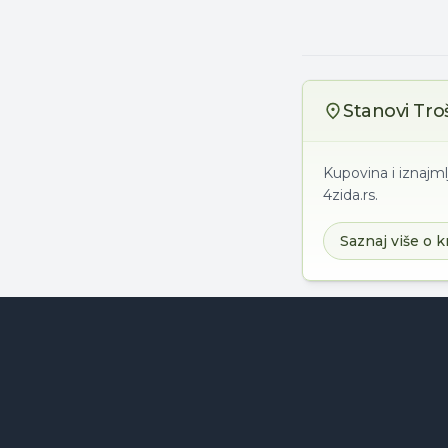
Stanovi Tro
Kupovina i iznajml
4zida.rs.
Saznaj više o k