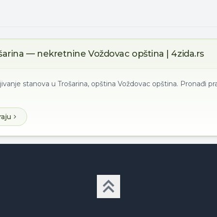
šarina — nekretnine Voždovac opština | 4zida.rs
jivanje stanova u Trošarina, opština Voždovac opština. Pronađi p
raju