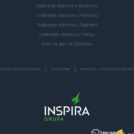
Izdavanje stanova
u Kruševcu
Izdavanje stanova
u Pančevu
Izdavanje stanova
u Jagodini
Izdavanje stanova
u Vranju
Stan na dan na Zlatiboru
ITALNO OGLAŠAVANJE
CENOVNIK
PRAVILA I USLOVI KORIŠĆEN