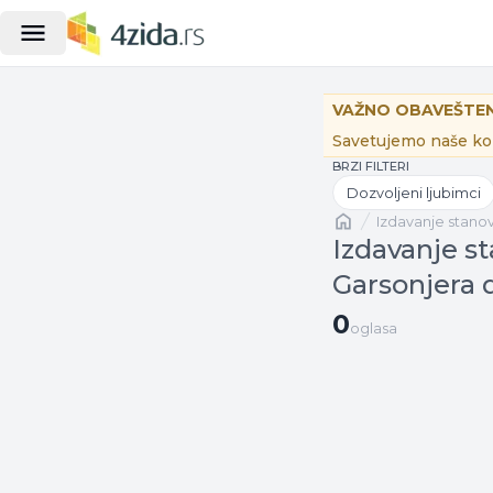
VAŽNO OBAVEŠTEN
Savetujemo naše kor
BRZI FILTERI
Dozvoljeni ljubimci
Naslovna
izdavanje stano
Izdavanje s
Garsonjera 
0 oglasa
0
oglasa