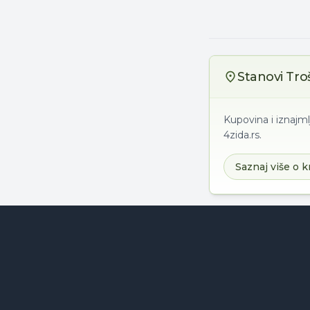
Stanovi Tro
Kupovina i iznajml
4zida.rs.
Saznaj više o k