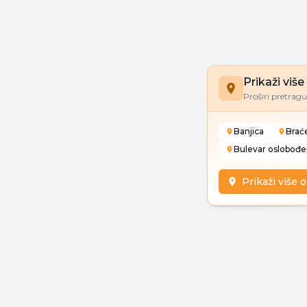
Prikaži viš
Proširi pretragu 
Banjica
Brać
Bulevar oslobođe
Prikaži više 