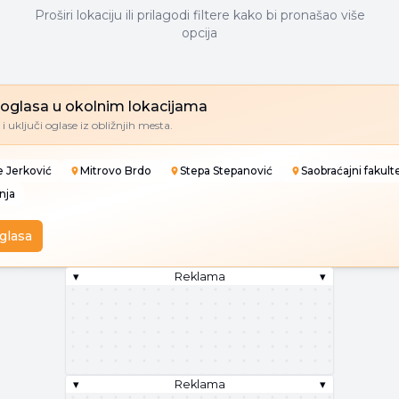
Proširi lokaciju ili prilagodi filtere kako bi pronašao više
opcija
e oglasa u okolnim lokacijama
i uključi oglase iz obližnjih mesta.
e Jerković
Mitrovo Brdo
Stepa Stepanović
Saobraćajni fakult
nja
oglasa
▾
Reklama
▾
▾
Reklama
▾