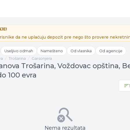
JE!
isnike da ne uplaćuju depozit pre nego što provere nekretnin
Useljivo odmah
Namešteno
Od vlasnika
Od agencije
va
Trošarina
Garsonjera
tanova Trošarina, Voždovac opština, B
do 100 evra
Nema rezultata