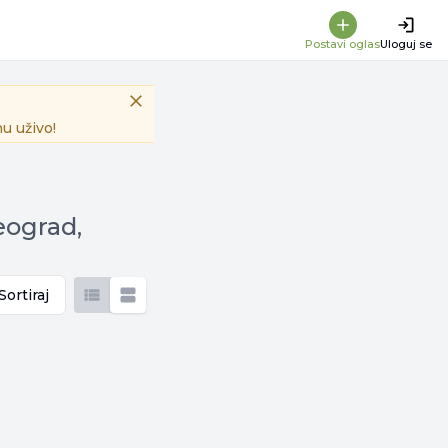
Postavi oglas
Uloguj se
u uživo!
eograd,
Sortiraj