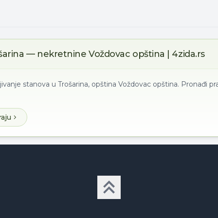
šarina — nekretnine Voždovac opština | 4zida.rs
jivanje stanova u Trošarina, opština Voždovac opština. Pronađi p
raju