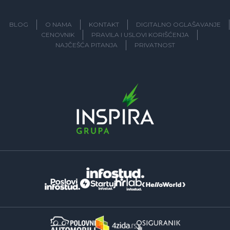
BLOG
O NAMA
KONTAKT
DIGITALNO OGLAŠAVANJE
CENOVNIK
PRAVILA I USLOVI KORIŠĆENJA
NAJČEŠĆA PITANJA
PRIVATNOST