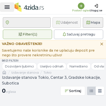
Postavi oglas
Uloguj se
Udaljenost
Mapa
1 primenjen filter
Filteri
(
1
)
Sačuvaj pretragu
VAŽNO OBAVEŠTENJE!
Savetujemo naše korisnike da ne uplaćuju depozit pre
nego što provere nekretninu uživo!
BRZI FILTERI
Dozvoljeni ljubimci
Useljivo odmah
Namešteno
Od vlas
Naslovna
izdavanje stanova
Tokio
Izdavanje stanova Tokio, Centar 3, Gradske lokacije,
Subotica
0 oglasa
0
Sortiraj
oglasa