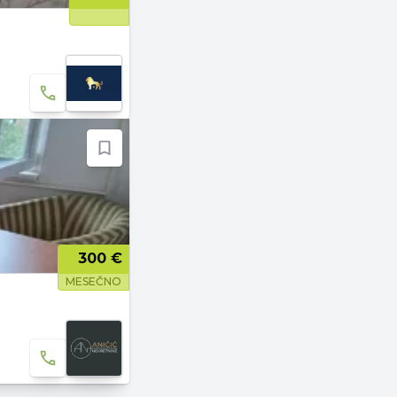
300 €
MESEČNO