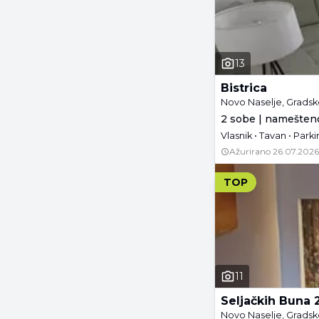
13
Bistrica
Novo Naselje, Gradske
2 sobe | namešteno
Vlasnik • Tavan • Parki
Ažurirano
26.07.2026
TOP
11
Seljačkih Buna 
Novo Naselje, Gradske