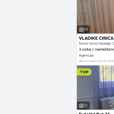
19
VLADIKE ĆIRIĆA
Šonsi, Novo Naselje, 
3 sobe | namešteno
Agencija
Ažurirano
03.08.202
TOP
12