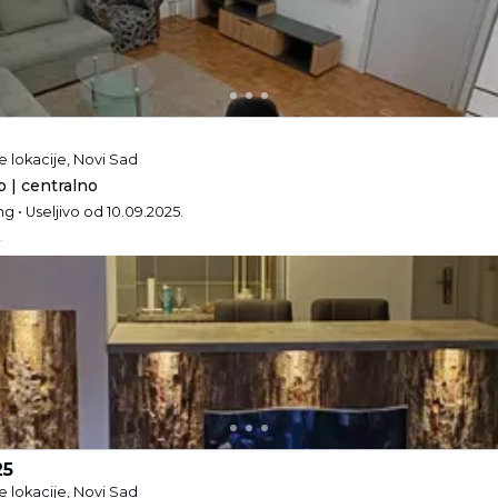
 lokacije, Novi Sad
 | centralno
ng • Useljivo od 10.09.2025.
.
25
 lokacije, Novi Sad