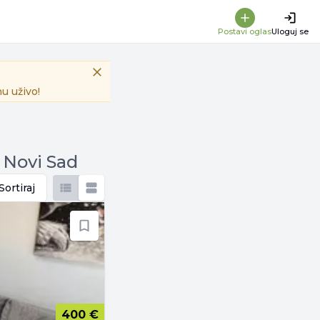
Postavi oglas
Uloguj se
u uživo!
 Novi Sad
Sortiraj
400 €