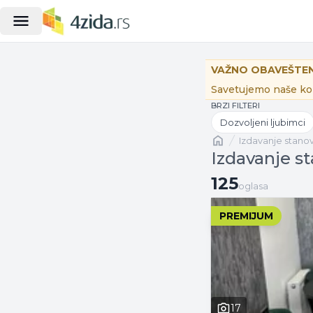
VAŽNO OBAVEŠTEN
Savetujemo naše kor
BRZI FILTERI
Dozvoljeni ljubimci
Naslovna
izdavanje stano
Izdavanje st
125 oglasa
125
oglasa
PREMIJUM
17