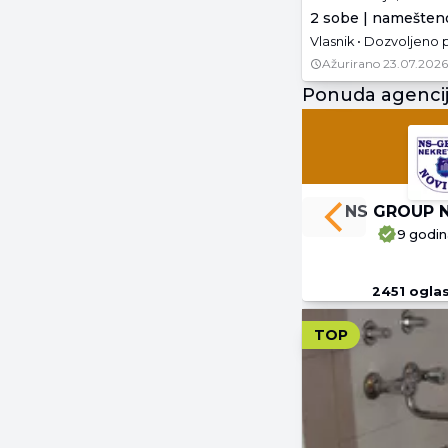
2 sobe | namešteno
Vlasnik • Dozvoljeno p
Ažurirano
23.07.2026
Ponuda agenci
NS GROUP 
Previous slide
9 godin
2451
ogla
TOP