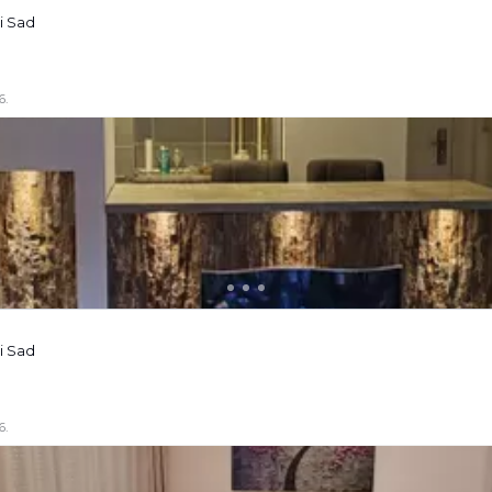
i Sad
6.
i Sad
6.