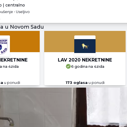
 | centralno
ušenje • Useljivo
.
ja u Novom Sadu
NEKRETNINE
LAV 2020 NEKRETNINE
a
na 4zida
6 godina
na 4zida
sa
u ponudi
173
oglasa
u ponudi