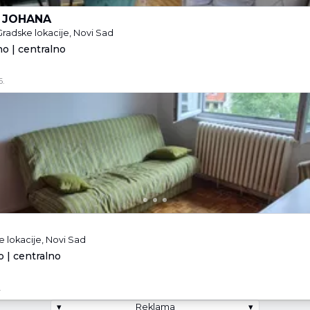
 JOHANA
Gradske lokacije, Novi Sad
no | centralno
6.
a
 lokacije, Novi Sad
 | centralno
.
▾
Reklama
▾