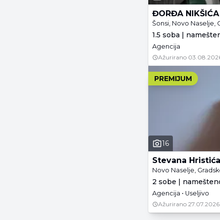
ĐORĐA NIKŠIĆA
Šonsi, Novo Naselje, 
1.5 soba | namešte
Agencija
Ažurirano
03.08.202
PREMIJUM
16
Stevana Hristić
Novo Naselje, Gradske
2 sobe | namešteno
Agencija • Useljivo
Ažurirano
27.07.2026