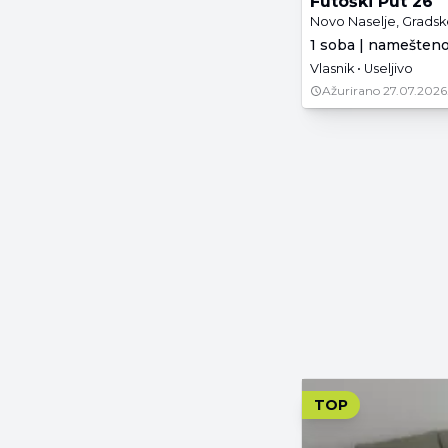
Futoški Put 26
Novo Naselje, Gradske
1 soba | namešteno
Vlasnik • Useljivo
Ažurirano
27.07.2026
TOP