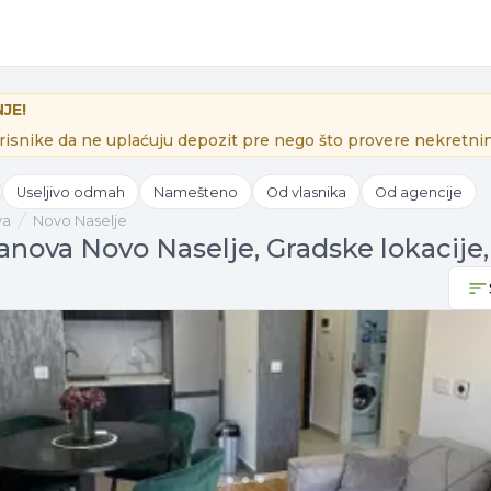
JE!
isnike da ne uplaćuju depozit pre nego što provere nekretnin
Useljivo odmah
Namešteno
Od vlasnika
Od agencije
va
Novo Naselje
anova Novo Naselje, Gradske lokacije,