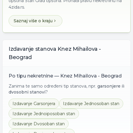
opština Stari Grad opština. Pronađi pravu nekretninu na
4zida.rs.
Saznaj više o kraju
Izdavanje
stanova
Knez Mihailova -
Beograd
Po tipu nekretnine —
Knez Mihailova - Beograd
Zanima te samo određeni tip stanova, npr.
garsonjere
ili
dvosobni stanovi
?
Izdavanje
Garsonjera
Izdavanje
Jednosoban stan
Izdavanje
Jednoiposoban stan
Izdavanje
Dvosoban stan