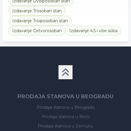
Izdavanje
Dvoiposoban stan
Izdavanje
Trosoban stan
Izdavanje
Troiposoban stan
Izdavanje
Četvorosoban
Izdavanje
4.5 i više soba
PRODAJA STANOVA U BEOGRADU
Prodaja stanova
u Beogradu
Prodaja stanova
u Borči
Prodaja stanova
u Zemunu