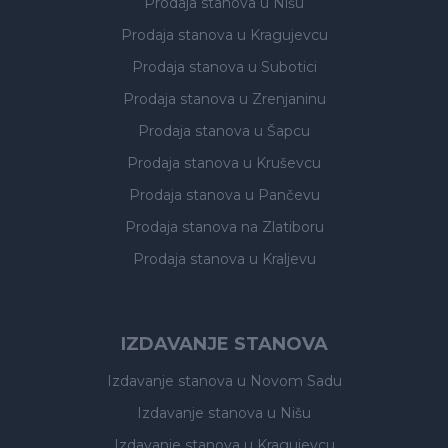
Prodaja stanova
u Nišu
Prodaja stanova
u Kragujevcu
Prodaja stanova
u Subotici
Prodaja stanova
u Zrenjaninu
Prodaja stanova
u Šapcu
Prodaja stanova
u Kruševcu
Prodaja stanova
u Pančevu
Prodaja stanova
na Zlatiboru
Prodaja stanova
u Kraljevu
IZDAVANJE STANOVA
Izdavanje stanova
u Novom Sadu
Izdavanje stanova
u Nišu
Izdavanje stanova
u Kragujevcu