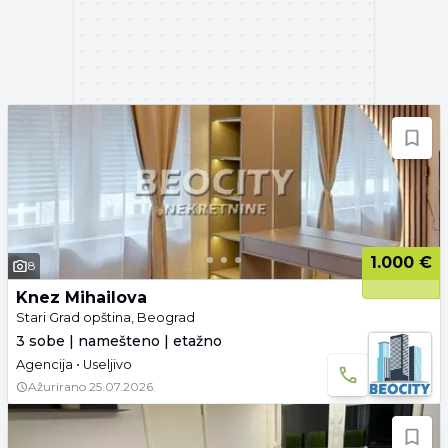
1.000 €
8
Knez Mihailova
Stari Grad opština, Beograd
3 sobe | namešteno | etažno
Agencija • Useljivo
Ažurirano
25.07.2026.