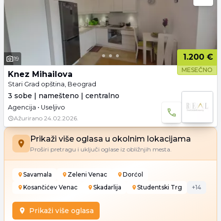
1.200 €
19
MESEČNO
Knez Mihailova
Stari Grad opština, Beograd
3 sobe | namešteno | centralno
Agencija • Useljivo
Ažurirano
24.02.2026.
Prikaži više oglasa u okolnim lokacijama
Proširi pretragu i uključi oglase iz obližnjih mesta.
Savamala
Zeleni Venac
Dorćol
Kosančićev Venac
Skadarlija
Studentski Trg
+
14
Prikaži više oglasa