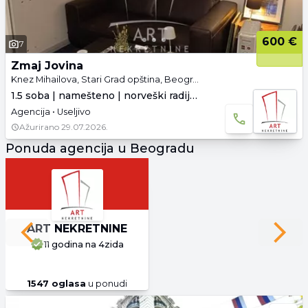
600 €
7
Zmaj Jovina
Knez Mihailova, Stari Grad opština, Beograd
1.5 soba | namešteno | norveški radijatori
Agencija • Useljivo
Ažurirano
29.07.2026.
Ponuda agencija u Beogradu
ART NEKRETNINE
Previous slide
Next 
11 godina
na 4zida
1547
oglasa
u ponudi