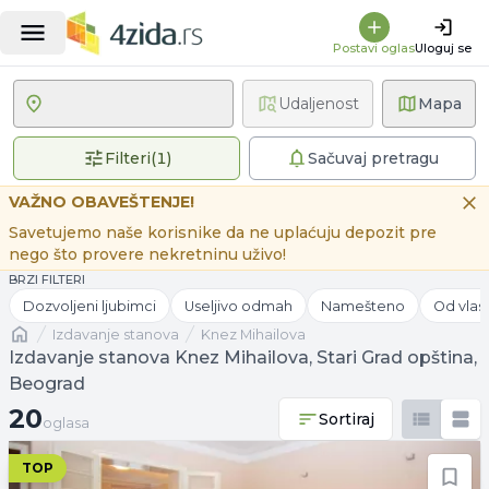
Postavi oglas
Uloguj se
Udaljenost
Mapa
1 primenjen filter
Filteri
(
1
)
Sačuvaj pretragu
VAŽNO OBAVEŠTENJE!
Savetujemo naše korisnike da ne uplaćuju depozit pre
nego što provere nekretninu uživo!
BRZI FILTERI
Dozvoljeni ljubimci
Useljivo odmah
Namešteno
Od vlas
Naslovna
izdavanje stanova
Knez Mihailova
Izdavanje stanova Knez Mihailova, Stari Grad opština,
Beograd
20 oglasa
20
Sortiraj
oglasa
TOP