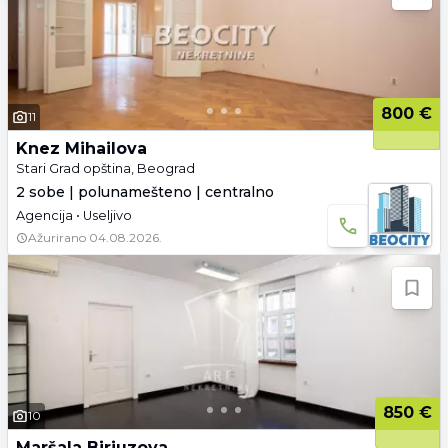
800 €
11
Knez Mihailova
Stari Grad opština, Beograd
2 sobe | polunamešteno | centralno
Agencija • Useljivo
Ažurirano
04.08.2026.
850 €
10
Maršala Birjuzova