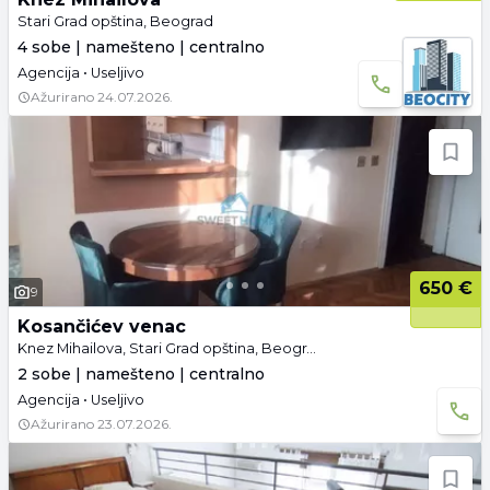
Stari Grad opština, Beograd
4 sobe | namešteno | centralno
Agencija • Useljivo
Ažurirano
24.07.2026.
650 €
9
Kosančićev venac
Knez Mihailova, Stari Grad opština, Beograd
2 sobe | namešteno | centralno
Agencija • Useljivo
Ažurirano
23.07.2026.