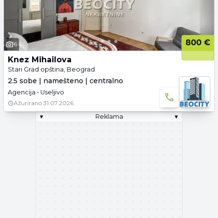
800 €
6
Knez Mihailova
Stari Grad opština, Beograd
2.5 sobe | namešteno | centralno
Agencija • Useljivo
Ažurirano
31.07.2026.
▾
Reklama
▾