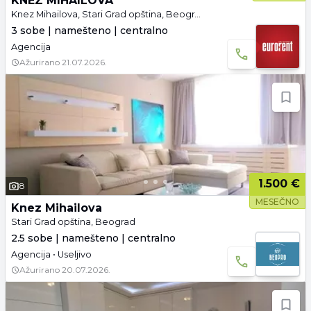
KNEZ MIHAILOVA
Knez Mihailova, Stari Grad opština, Beograd
3 sobe | namešteno | centralno
Agencija
Ažurirano
21.07.2026.
1.500 €
8
MESEČNO
Knez Mihailova
Stari Grad opština, Beograd
2.5 sobe | namešteno | centralno
Agencija • Useljivo
Ažurirano
20.07.2026.