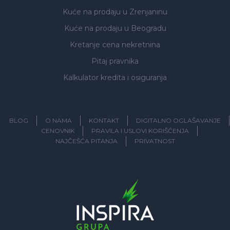
Kuće na prodaju
u Zrenjaninu
Kuće na prodaju
u Beogradu
Kretanje cena nekretnina
Pitaj pravnika
Kalkulator kredita i osiguranja
BLOG
O NAMA
KONTAKT
DIGITALNO OGLAŠAVANJE
CENOVNIK
PRAVILA I USLOVI KORIŠĆENJA
NAJČEŠĆA PITANJA
PRIVATNOST