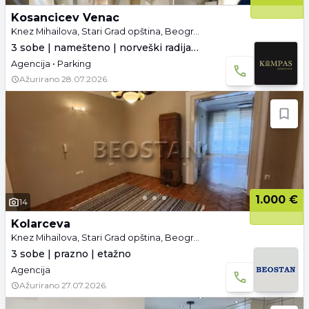
Kosancicev Venac
Knez Mihailova, Stari Grad opština, Beograd
3 sobe | namešteno | norveški radijatori
Agencija • Parking
Ažurirano
28.07.2026.
1.000 €
14
Kolarceva
Knez Mihailova, Stari Grad opština, Beograd
3 sobe | prazno | etažno
Agencija
Ažurirano
27.07.2026.