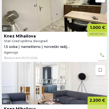
1.000 €
10
MESEČNO
Knez Mihailova
Stari Grad opština, Beograd
1.5 soba | namešteno | norveški radijatori
Agencija
Ažurirano
25.07.2026.
2.200 €
17
Knez Mihailova