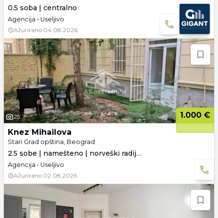
0.5 soba | centralno
Agencija • Useljivo
Ažurirano
04.08.2026.
1.000 €
25
Knez Mihailova
Stari Grad opština, Beograd
2.5 sobe | namešteno | norveški radijatori
Agencija • Useljivo
Ažurirano
02.08.2026.