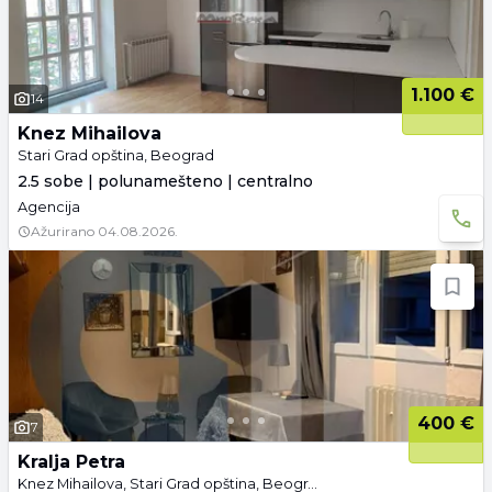
1.100 €
14
Knez Mihailova
Stari Grad opština, Beograd
2.5 sobe | polunamešteno | centralno
Agencija
Ažurirano
04.08.2026.
400 €
7
Kralja Petra
Knez Mihailova, Stari Grad opština, Beograd