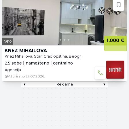
1.000 €
10
KNEZ MIHAILOVA
Knez Mihailova, Stari Grad opština, Beograd
2.5 sobe | namešteno | centralno
Agencija
Ažurirano
27.07.2026.
▾
Reklama
▾