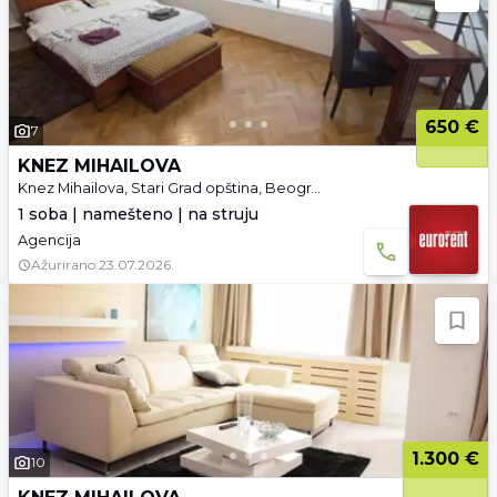
650 €
7
KNEZ MIHAILOVA
Knez Mihailova, Stari Grad opština, Beograd
1 soba | namešteno | na struju
Agencija
Ažurirano
23.07.2026.
1.300 €
10