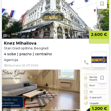
2.600 €
10
Knez Mihailova
Stari Grad opština, Beograd
4 sobe | prazno | centralno
Agencija
Ažurirano
29.07.2026.
1.200 €
15