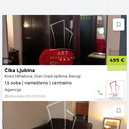
499 €
10
Čika Ljubina
Knez Mihailova, Stari Grad opština, Beograd
1.5 soba | namešteno | centralno
Agencija
Ažurirano
30.07.2026.