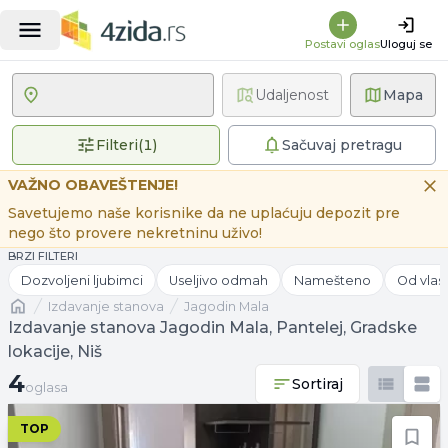
Postavi oglas
Uloguj se
Udaljenost
Mapa
1 primenjen filter
Filteri
(
1
)
Sačuvaj pretragu
VAŽNO OBAVEŠTENJE!
Savetujemo naše korisnike da ne uplaćuju depozit pre
nego što provere nekretninu uživo!
BRZI FILTERI
Dozvoljeni ljubimci
Useljivo odmah
Namešteno
Od vlas
Naslovna
izdavanje stanova
Jagodin Mala
Izdavanje stanova Jagodin Mala, Pantelej, Gradske
lokacije, Niš
4 oglasa
4
Sortiraj
oglasa
TOP