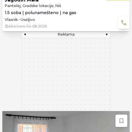
Pantelej, Gradske lokacije, Niš
1.5 soba | polunamešteno | na gas
Vlasnik • Useljivo
Ažurirano
04.08.2026.
▾
Reklama
▾