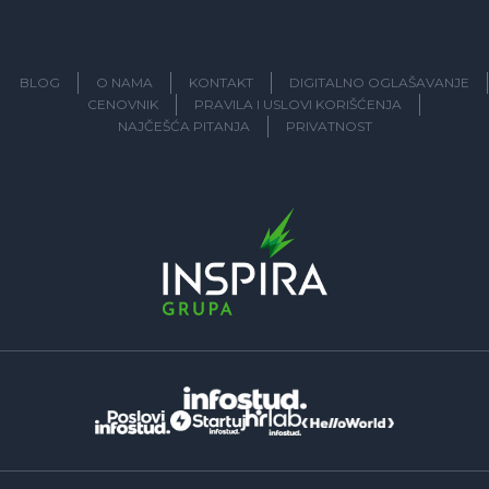
BLOG
O NAMA
KONTAKT
DIGITALNO OGLAŠAVANJE
CENOVNIK
PRAVILA I USLOVI KORIŠĆENJA
NAJČEŠĆA PITANJA
PRIVATNOST