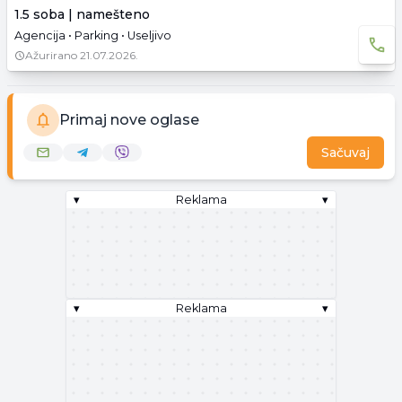
1.5 soba | namešteno
Agencija • Parking • Useljivo
Ažurirano
21.07.2026.
Primaj nove oglase
Sačuvaj
▾
Reklama
▾
▾
Reklama
▾