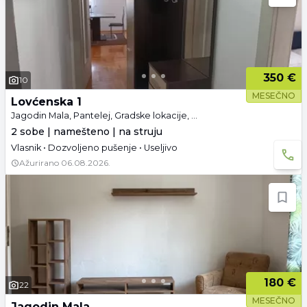
350 €
10
MESEČNO
Lovćenska 1
Jagodin Mala, Pantelej, Gradske lokacije, Niš
2 sobe | namešteno | na struju
Vlasnik • Dozvoljeno pušenje • Useljivo
Ažurirano
06.08.2026.
180 €
22
MESEČNO
Jagodin Mala