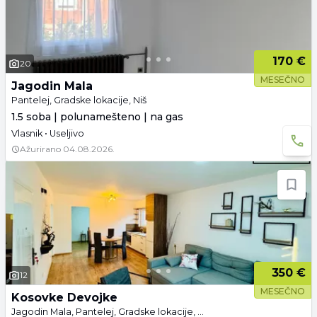
170 €
20
MESEČNO
Jagodin Mala
Pantelej, Gradske lokacije, Niš
1.5 soba | polunamešteno | na gas
Vlasnik • Useljivo
Ažurirano
04.08.2026.
350 €
12
MESEČNO
Kosovke Devojke
Jagodin Mala, Pantelej, Gradske lokacije, Niš