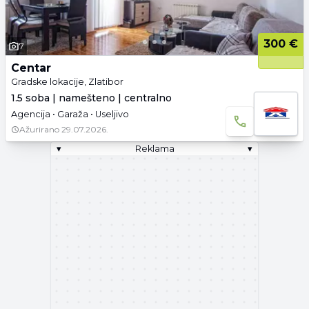
300 €
7
Centar
Gradske lokacije, Zlatibor
1.5 soba | namešteno | centralno
Agencija • Garaža • Useljivo
Ažurirano
29.07.2026.
▾
Reklama
▾