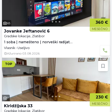
360 €
65
MESEČNO
Jovanke Jeftanović 6
Gradske lokacije, Zlatibor
1 soba | namešteno | norveški radijatori
Vlasnik • Useljivo
Ažurirano
03.08.2026.
TOP
230 €
7
MESEČNO
Kiridžijska 33
Gradske lokacije, Zlatibor