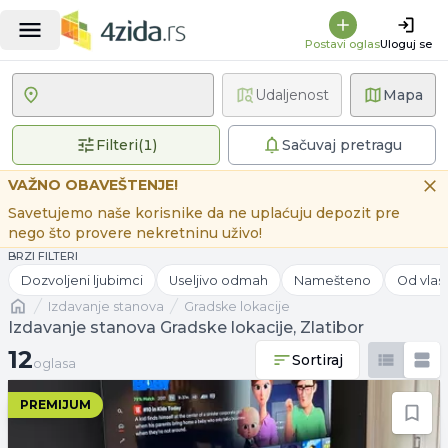
Postavi oglas
Uloguj se
Udaljenost
Mapa
1 primenjen filter
Filteri
(
1
)
Sačuvaj pretragu
VAŽNO OBAVEŠTENJE!
Savetujemo naše korisnike da ne uplaćuju depozit pre
nego što provere nekretninu uživo!
BRZI FILTERI
Dozvoljeni ljubimci
Useljivo odmah
Namešteno
Od vlas
Naslovna
izdavanje stanova
Gradske lokacije
Izdavanje stanova Gradske lokacije, Zlatibor
12 oglasa
12
Sortiraj
oglasa
PREMIJUM