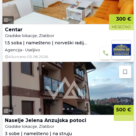
300 €
10
MESEČNO
Centar
Gradske lokacije, Zlatibor
1.5 soba | namešteno | norveški radijatori
Agencija • Useljivo
Ažurirano
03.08.2026.
500 €
18
Naselje Jelena Anzujska potoci
Gradske lokacije, Zlatibor
3 sobe | namešteno | na struju