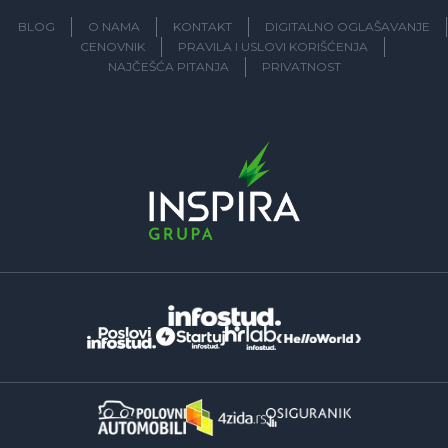
BLOG
O NAMA
KONTAKT
DIGITALNO OGLAŠAVANJE
CENOVNIK
PRAVILA I USLOVI KORIŠĆENJA
NAJČEŠĆA PITANJA
PRIVATNOST