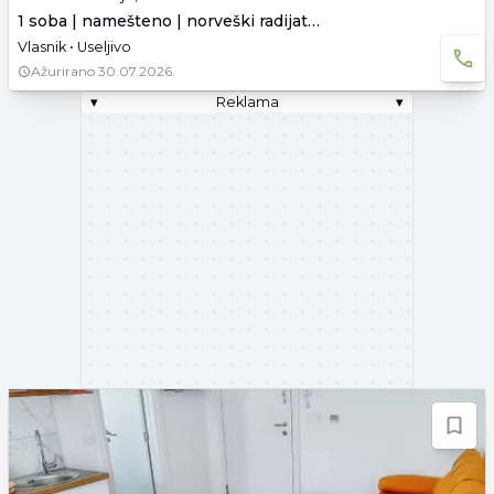
1 soba | namešteno | norveški radijatori
Vlasnik • Useljivo
Ažurirano
30.07.2026.
▾
Reklama
▾