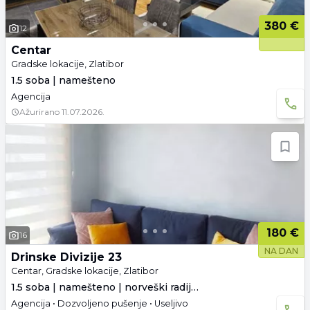
380 €
12
Centar
Gradske lokacije, Zlatibor
1.5 soba | namešteno
Agencija
Ažurirano
11.07.2026.
180 €
16
NA DAN
Drinske Divizije 23
Centar, Gradske lokacije, Zlatibor
1.5 soba | namešteno | norveški radijatori
Agencija • Dozvoljeno pušenje • Useljivo