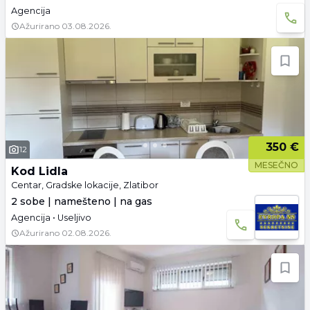
Agencija
Ažurirano
03.08.2026.
350 €
12
MESEČNO
Kod Lidla
Centar, Gradske lokacije, Zlatibor
2 sobe | namešteno | na gas
Agencija • Useljivo
Ažurirano
02.08.2026.