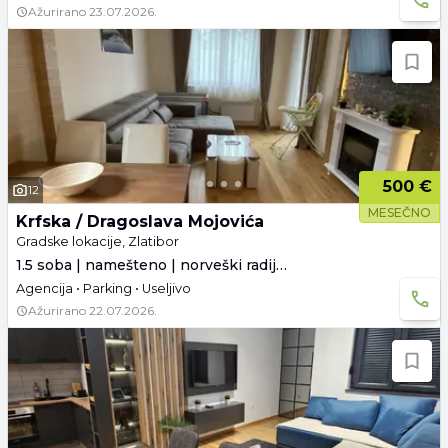
Ažurirano
23.07.2026.
500 €
12
MESEČNO
Krfska / Dragoslava Mojovića
Gradske lokacije, Zlatibor
1.5 soba | namešteno | norveški radijatori
Agencija • Parking • Useljivo
Ažurirano
22.07.2026.