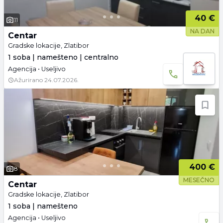
40 €
11
NA DAN
Centar
Gradske lokacije, Zlatibor
1 soba | namešteno | centralno
Agencija • Useljivo
Ažurirano
24.07.2026.
400 €
8
MESEČNO
Centar
Gradske lokacije, Zlatibor
1 soba | namešteno
Agencija • Useljivo