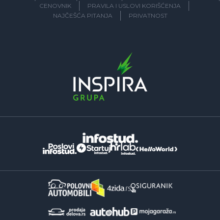
CENOVNIK
PRAVILA I USLOVI KORIŠĆENJA
NAJČEŠĆA PITANJA
PRIVATNOST