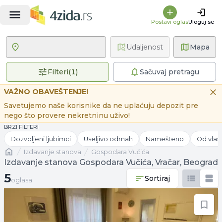
Postavi oglas
Uloguj se
Udaljenost
Mapa
1 primenjen filter
Filteri
(
1
)
Sačuvaj pretragu
VAŽNO OBAVEŠTENJE!
Savetujemo naše korisnike da ne uplaćuju depozit pre
nego što provere nekretninu uživo!
BRZI FILTERI
Dozvoljeni ljubimci
Useljivo odmah
Namešteno
Od vlas
Naslovna
izdavanje stanova
Gospodara Vučića
Izdavanje stanova Gospodara Vučića, Vračar, Beograd
5 oglasa
5
Sortiraj
oglasa