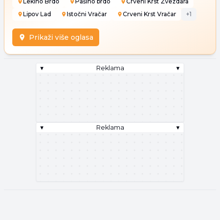
Lekino Brdo
Pašino brdo
Crveni Krst Zvezdara
Lipov Lad
Istočni Vračar
Crveni Krst Vračar
+
1
Prikaži više oglasa
▾
Reklama
▾
▾
Reklama
▾