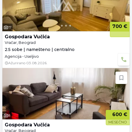
700 €
17
Gospodara Vučića
Vračar, Beograd
2.5 sobe | namešteno | centralno
Agencija • Useljivo
Ažurirano
03.08.2026.
600 €
8
MESEČNO
Gospodara Vučića
Vračar, Beograd