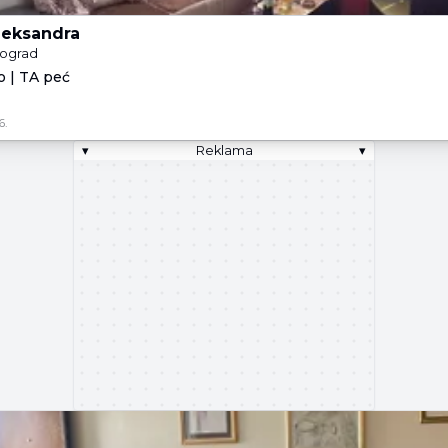
Aleksandra
eograd
o | TA peć
6.
▾
Reklama
▾