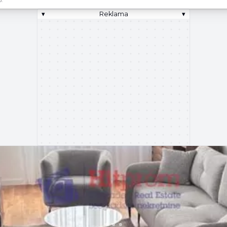
▾
Reklama
▾