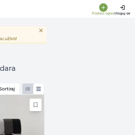
Postavi oglas
Uloguj se
u uživo!
zdara
Sortiraj