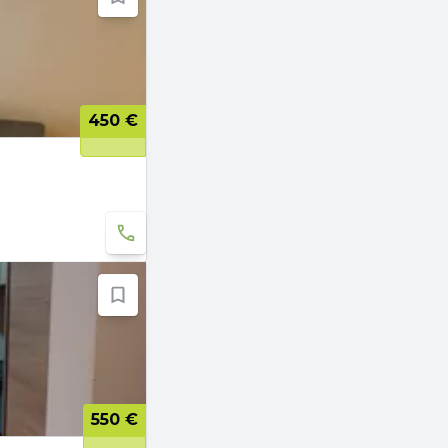
450 €
550 €