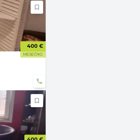
400 €
MESEČNO
400 €