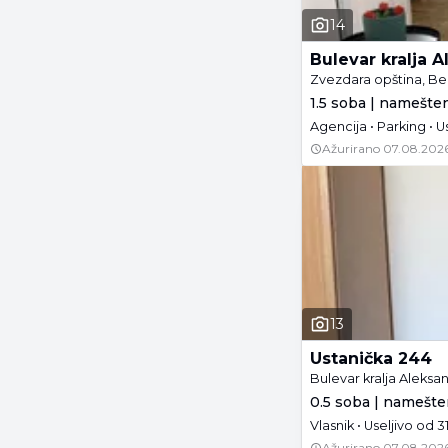
14
Bulevar kralja 
Zvezdara opština, B
1.5 soba | namešte
Agencija • Parking • U
Ažurirano
07.08.2026
13
Ustanička 244
Bulevar kralja Aleks
0.5 soba | namešte
Vlasnik • Useljivo od 3
Ažurirano
07.08.2026