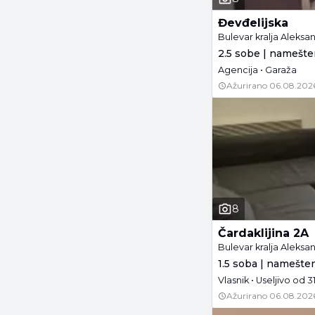
Đevđelijska
Bulevar kralja Aleks
2.5 sobe | namešte
Agencija • Garaža
Ažurirano
06.08.202
8
Čardaklijina 2A
Bulevar kralja Aleks
1.5 soba | namešte
Vlasnik • Useljivo od 3
Ažurirano
06.08.202