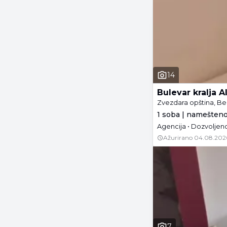
14
Bulevar kralja 
Zvezdara opština, B
1 soba | namešteno
Agencija • Dozvoljeno
Ažurirano
04.08.202
7