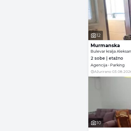
12
Murmanska
Bulevar kralja Aleks
2 sobe | etažno
Agencija • Parking
Ažurirano
03.08.202
10