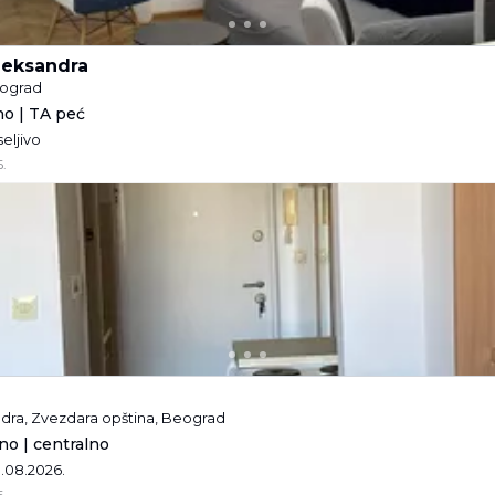
Aleksandra
eograd
no | TA peć
seljivo
.
andra, Zvezdara opština, Beograd
no | centralno
1.08.2026.
.