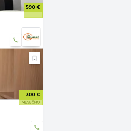
590 €
300 €
MESEČNO