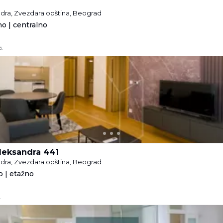
andra, Zvezdara opština, Beograd
no | centralno
6.
Aleksandra 441
andra, Zvezdara opština, Beograd
 | etažno
.