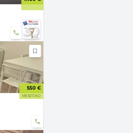
550 €
MESEČNO