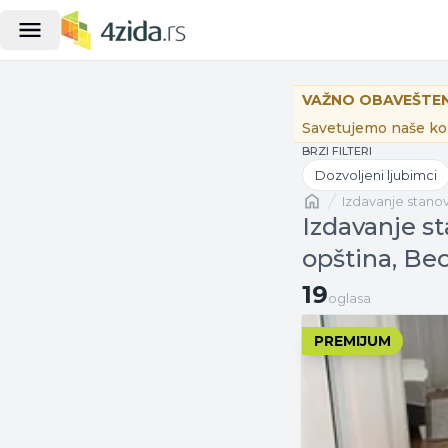
VAŽNO OBAVEŠTEN
Savetujemo naše kor
BRZI FILTERI
Dozvoljeni ljubimci
Naslovna
izdavanje stano
Izdavanje s
opština, Be
19 oglasa
19
oglasa
PREMIJUM