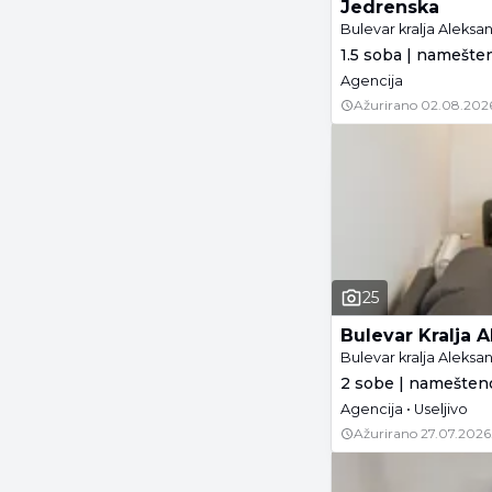
Jedrenska
Bulevar kralja Aleks
1.5 soba | namešte
Agencija
Ažurirano
02.08.202
25
Bulevar Kralja 
Bulevar kralja Aleks
2 sobe | namešteno
Agencija • Useljivo
Ažurirano
27.07.2026