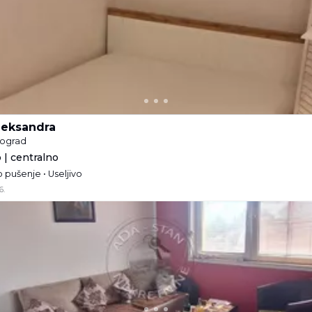
Aleksandra
eograd
 | centralno
 pušenje • Useljivo
6.