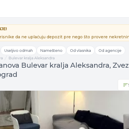
JE!
isnike da ne uplaćuju depozit pre nego što provere nekretnin
Useljivo odmah
Namešteno
Od vlasnika
Od agencije
va
Bulevar kralja Aleksandra
tanova Bulevar kralja Aleksandra, Zve
ograd