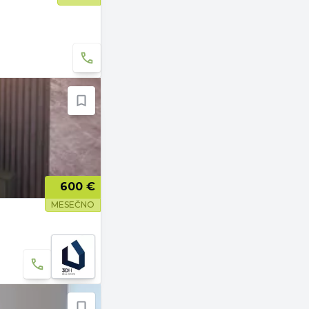
600 €
MESEČNO