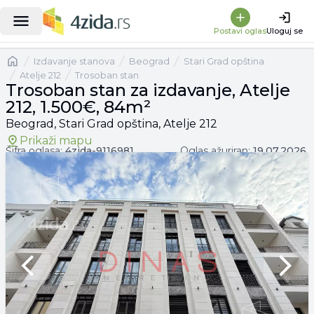
|
Trosoban stan za izdavanje, Atelje 212, 1.500€, 84m²
Postavi oglas
Uloguj se
Naslovna
izdavanje stanova
Beograd
Stari Grad opština
Atelje 212
Trosoban stan
Trosoban stan za izdavanje, Atelje
212, 1.500€, 84m²
Beograd, Stari Grad opština, Atelje 212
Prikaži mapu
Šifra oglasa:
4zida-
9116981
Oglas ažuriran:
19.07.2026.
Previous slide
Next 