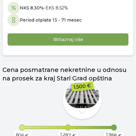
NKS
8.30
%
-
EKS
8.52
%
Period otplate
13
-
71 mesec
Saznaj više
Cena
posmatrane nekretnine u odnosu
na prosek za kraj
Stari Grad opština
1.500 €
1.287 €
1.968 €
606 €