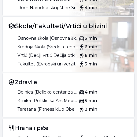
Dom Narodne skupštine Srbije
4 min
Škole/Fakulteti/Vrtići u blizini
Osnovna škola (Osnovna škola Drinka Pavlović)
5 min
Srednja škola (Srednja tehnička škola Mihajlo Pupin)
6 min
Vrtić (Dečiji vrtić Dečija otkrivalica)
6 min
Fakultet (Evropski univerzitet - Institut za američki biznis MBA)
5 min
Zdravlje
Bolnica (Belloko centar za oftalmologiju i estetiku)
4 min
Klinika (Poliklinika Ars Medica)
5 min
Teretana (Fitness klub Obeliks)
3 min
Hrana i piće