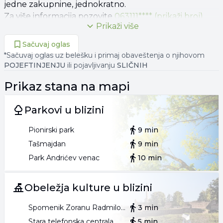
jedne zakupnine, jednokratno.
Za više informacija pozovite
063111**** (prikaži broj)
Prikaži više
Sačuvaj oglas
*Sačuvaj oglas uz belešku i primaj obaveštenja o njihovom
POJEFTINJENJU
ili pojavljivanju
SLIČNIH
Prikaz
stana
na mapi
Parkovi u blizini
Pionirski park
9 min
Tašmajdan
9 min
Park Andrićev venac
10 min
Obeležja kulture u blizini
Spomenik Zoranu Radmiloviću
3 min
Stara telefonska centrala
5 min