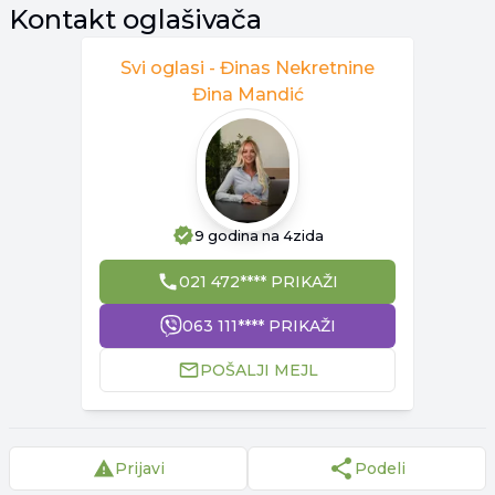
Kontakt oglašivača
Svi oglasi -
Đinas Nekretnine
Đina Mandić
9 godina
na 4zida
021 472**** PRIKAŽI
063 111**** PRIKAŽI
POŠALJI MEJL
Prijavi
Podeli