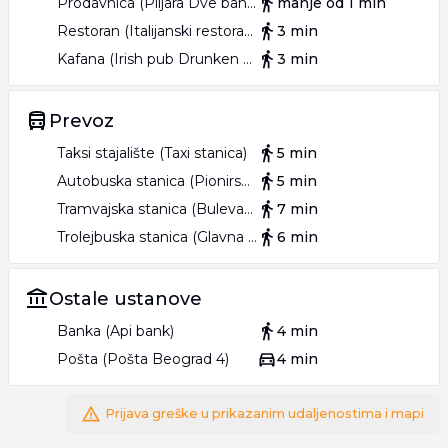
Prodavnica (Piljara Dve banane)
manje od 1 min
Restoran (Italijanski restoran All Italian)
3 min
Kafana (Irish pub Drunken Ducks)
3 min
Prevoz
Taksi stajalište (Taxi stanica)
5 min
Autobuska stanica (Pionirski Park)
5 min
Tramvajska stanica (Bulevar Despota Stefana)
7 min
Trolejbuska stanica (Glavna Pošta)
6 min
Ostale ustanove
Banka (Api bank)
4 min
Pošta (Pošta Beograd 4)
4 min
Prijava greške u prikazanim udaljenostima i mapi