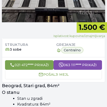
1.500 €
Isplativost kupovine/iznajmljivanja
STRUKTURA
GREJANJE
3 sobe
Centralno
021 472**** PRIKAŽI
063 111**** PRIKAŽI
POŠALJI MEJL
Beograd, Stari grad, 84m²
O stanu
Stan u zgradi
Kvadratura: 84m²