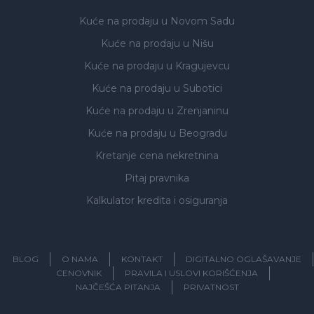
Kuće na prodaju
u Novom Sadu
Kuće na prodaju
u Nišu
Kuće na prodaju
u Kragujevcu
Kuće na prodaju
u Subotici
Kuće na prodaju
u Zrenjaninu
Kuće na prodaju
u Beogradu
Kretanje cena nekretnina
Pitaj pravnika
Kalkulator kredita i osiguranja
BLOG
O NAMA
KONTAKT
DIGITALNO OGLAŠAVANJE
CENOVNIK
PRAVILA I USLOVI KORIŠĆENJA
NAJČEŠĆA PITANJA
PRIVATNOST