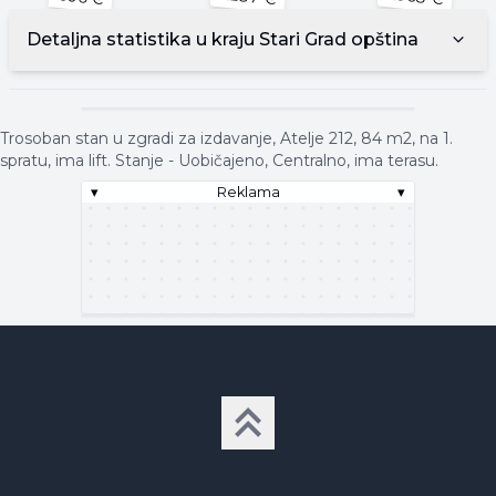
Detaljna statistika u kraju
Stari Grad opština
▾
Reklama
▾
Trosoban stan u zgradi za izdavanje, Atelje 212, 84 m2, na 1.
spratu, ima lift. Stanje - Uobičajeno, Centralno, ima terasu.
▾
Reklama
▾
▾
Reklama
▾