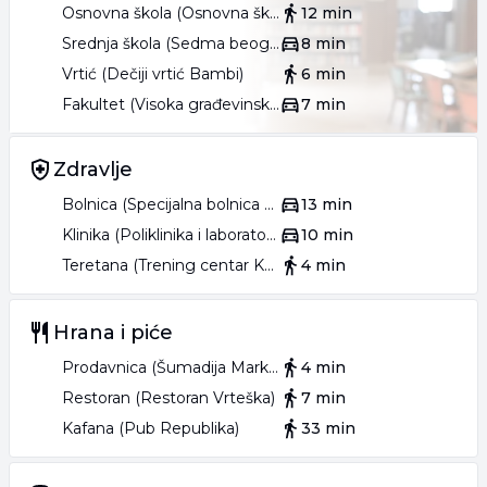
- Blizina uključenja na autoput kod Laste.
Osnovna škola (Osnovna škola Dragojlo Dudić)
12 min
Srednja škola (Sedma beogradska gimnazija)
8 min
•
Vrtić (Dečiji vrtić Bambi)
6 min
- Depozit.
Fakultet (Visoka građevinsko-geodetska škola Beograd)
7 min
- Mesečno plaćanje zakupnine.
Zdravlje
- Rentira se na duži vremenski period.
Bolnica (Specijalna bolnica za cerebralnu paralizu i razvojnu neurologiju)
13 min
•
Klinika (Poliklinika i laboratorija LaboMedica)
10 min
Teretana (Trening centar Kubo)
4 min
- Topla preporuka!
Agencijska nadoknada iznosi 50% od prve mesečne
Hrana i piće
zakupnine.
Prodavnica (Šumadija Market)
4 min
069 369**** PRIKAŽI
069 369**** PRIKAŽI
Restoran (Restoran Vrteška)
7 min
Kafana (Pub Republika)
33 min