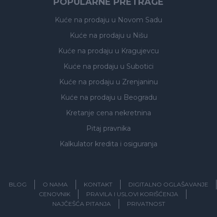
POPULARNE PRETRAGE
Kuće na prodaju
u Novom Sadu
Kuće na prodaju
u Nišu
Kuće na prodaju
u Kragujevcu
Kuće na prodaju
u Subotici
Kuće na prodaju
u Zrenjaninu
Kuće na prodaju
u Beogradu
Kretanje cena nekretnina
Pitaj pravnika
Kalkulator kredita i osiguranja
BLOG
O NAMA
KONTAKT
DIGITALNO OGLAŠAVANJE
CENOVNIK
PRAVILA I USLOVI KORIŠĆENJA
NAJČEŠĆA PITANJA
PRIVATNOST