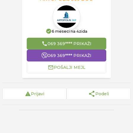
6 meseci
na 4zida
069 369**** PRIKAŽI
069 369**** PRIKAŽI
POŠALJI MEJL
Prijavi
Podeli
▾
Reklama
▾