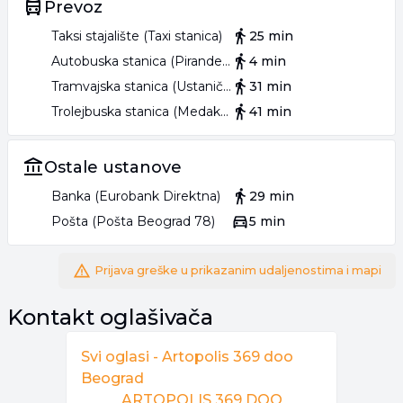
Prevoz
Taksi stajalište (Taxi stanica)
25 min
Autobuska stanica (Pirandelova)
4 min
Tramvajska stanica (Ustanička)
31 min
Trolejbuska stanica (Medaković 3)
41 min
Ostale ustanove
Banka (Eurobank Direktna)
29 min
Pošta (Pošta Beograd 78)
5 min
Prijava greške u prikazanim udaljenostima i mapi
Kontakt oglašivača
Svi oglasi -
Artopolis 369 doo
Beograd
ARTOPOLIS 369 DOO