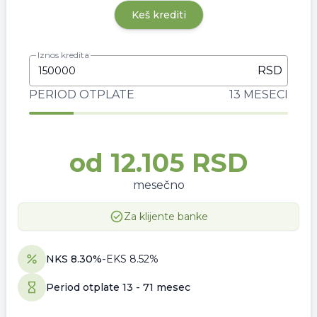
Keš krediti
Iznos kredita
RSD
PERIOD OTPLATE
13 MESECI
od
12.105 RSD
mesečno
Za klijente banke
NKS
8.30
%
-
EKS
8.52
%
Period otplate
13
-
71 mesec