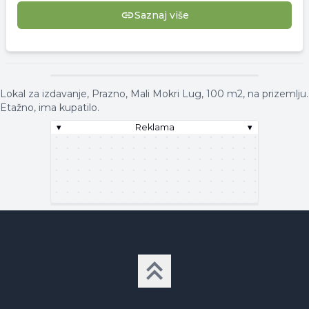
Saznaj više
▾
Reklama
▾
Lokal za izdavanje, Prazno, Mali Mokri Lug, 100 m2, na prizemlju.
Etažno, ima kupatilo.
▾
Reklama
▾
▾
Reklama
▾