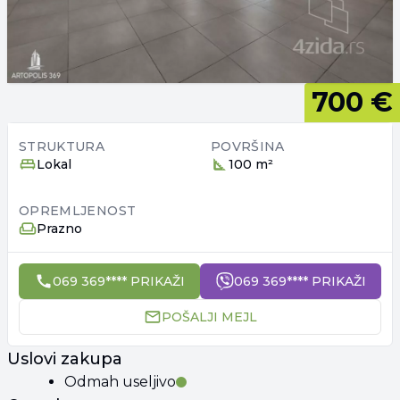
700 €
STRUKTURA
POVRŠINA
Lokal
100 m²
OPREMLJENOST
Prazno
069 369**** PRIKAŽI
069 369**** PRIKAŽI
POŠALJI MEJL
Uslovi zakupa
Odmah useljivo