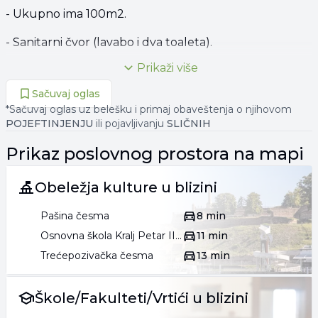
- Ukupno ima 100m2.
- Sanitarni čvor (lavabo i dva toaleta).
Prikaži više
- Terasa širine 1m (zadnji deo lokala).
Sačuvaj oglas
•
*Sačuvaj oglas uz belešku i primaj obaveštenja o njihovom
POJEFTINJENJU
ili pojavljivanju
SLIČNIH
- Dve klime.
Prikaz
poslovnog prostora
na mapi
- Etažno grejanje (na struju).
•
Obeležja kulture u blizini
- Šleperski prilaz.
Pašina česma
8 min
Osnovna škola Kralj Petar II Karađorđević
11 min
- Veći broj linija gradskog prevoza.
Trećepozivačka česma
13 min
- Blizina Ustaničke.
Škole/Fakulteti/Vrtići u blizini
- Blizina uključenja za Mirijevo.