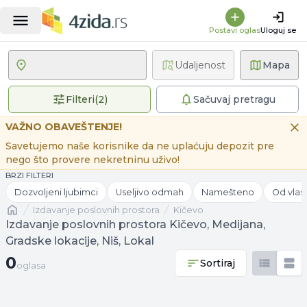
Postavi oglas
Uloguj se
Udaljenost
Mapa
2 primenjena filtera
Filteri
(
2
)
Sačuvaj pretragu
VAŽNO OBAVEŠTENJE!
Savetujemo naše korisnike da ne uplaćuju depozit pre
nego što provere nekretninu uživo!
BRZI FILTERI
Dozvoljeni ljubimci
Useljivo odmah
Namešteno
Od vlas
Naslovna
izdavanje poslovnih prostora
Kičevo
Izdavanje poslovnih prostora Kičevo, Medijana,
Gradske lokacije, Niš, Lokal
0 oglasa
0
Sortiraj
oglasa