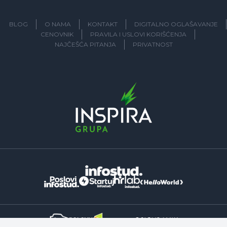
BLOG
O NAMA
KONTAKT
DIGITALNO OGLAŠAVANJE
CENOVNIK
PRAVILA I USLOVI KORIŠĆENJA
NAJČEŠĆA PITANJA
PRIVATNOST