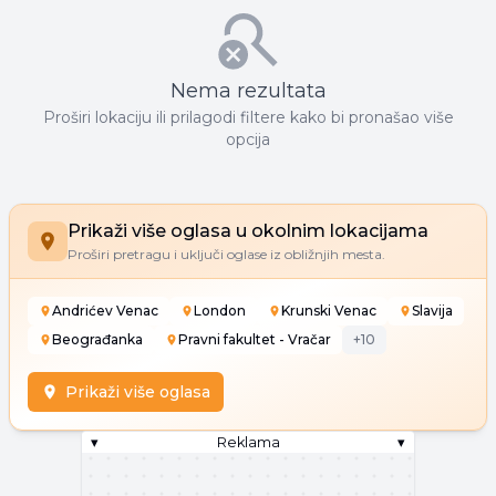
Nema rezultata
Proširi lokaciju ili prilagodi filtere kako bi pronašao više
opcija
Prikaži više oglasa u okolnim lokacijama
Proširi pretragu i uključi oglase iz obližnjih mesta.
Andrićev Venac
London
Krunski Venac
Slavija
Beograđanka
Pravni fakultet - Vračar
+
10
Prikaži više oglasa
▾
Reklama
▾