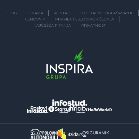
BLOG
O NAMA
KONTAKT
DIGITALNO OGLAŠAVANJE
CENOVNIK
PRAVILA I USLOVI KORIŠĆENJA
NAJČEŠĆA PITANJA
PRIVATNOST