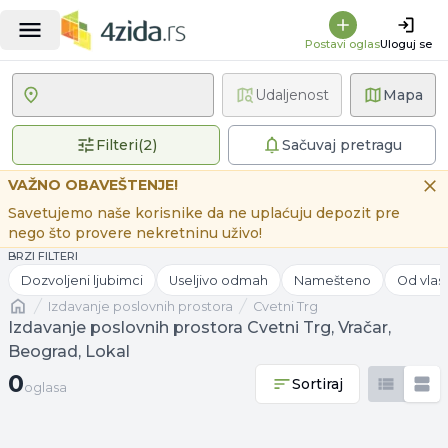
Postavi oglas
Uloguj se
Udaljenost
Mapa
2 primenjena filtera
Filteri
(
2
)
Sačuvaj pretragu
VAŽNO OBAVEŠTENJE!
Savetujemo naše korisnike da ne uplaćuju depozit pre
nego što provere nekretninu uživo!
BRZI FILTERI
Dozvoljeni ljubimci
Useljivo odmah
Namešteno
Od vlas
Naslovna
izdavanje poslovnih prostora
Cvetni Trg
Izdavanje poslovnih prostora Cvetni Trg, Vračar,
Beograd, Lokal
0 oglasa
0
Sortiraj
oglasa