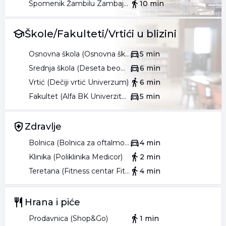
Spomenik Žambilu Zambajevu
10 min
Škole/Fakulteti/Vrtići u blizini
Osnovna škola (Osnovna škola Duško Radović)
5 min
Srednja škola (Deseta beogradska gimnazija Mihajlo Pupin)
6 min
Vrtić (Dečiji vrtić Univerzum)
6 min
Fakultet (Alfa BK Univerzitet)
5 min
Zdravlje
Bolnica (Bolnica za oftalmologiju Oculus)
4 min
Klinika (Poliklinika Medicor)
2 min
Teretana (Fitness centar Fitness World)
4 min
Hrana i piće
Prodavnica (Shop&Go)
1 min