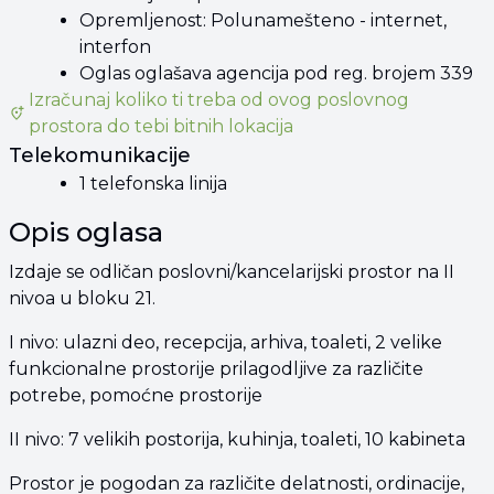
Opremljenost: Polunamešteno - internet,
interfon
Oglas oglašava agencija pod reg. brojem 339
Izračunaj koliko ti treba od
ovog poslovnog
prostora
do tebi bitnih lokacija
Telekomunikacije
1 telefonska linija
Opis oglasa
Izdaje se odličan poslovni/kancelarijski prostor na II
nivoa u bloku 21.
I nivo: ulazni deo, recepcija, arhiva, toaleti, 2 velike
funkcionalne prostorije prilagodljive za različite
potrebe, pomoćne prostorije
II nivo: 7 velikih postorija, kuhinja, toaleti, 10 kabineta
Prostor je pogodan za različite delatnosti, ordinacije,