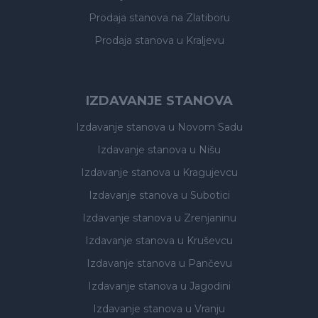
Prodaja stanova
na Zlatiboru
Prodaja stanova
u Kraljevu
IZDAVANJE STANOVA
Izdavanje stanova
u Novom Sadu
Izdavanje stanova
u Nišu
Izdavanje stanova
u Kragujevcu
Izdavanje stanova
u Subotici
Izdavanje stanova
u Zrenjaninu
Izdavanje stanova
u Kruševcu
Izdavanje stanova
u Pančevu
Izdavanje stanova
u Jagodini
Izdavanje stanova
u Vranju