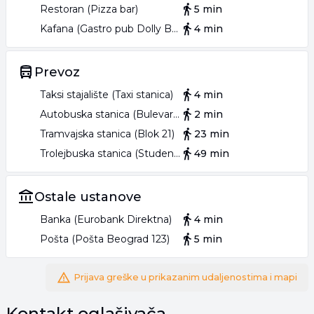
Restoran (Pizza bar)
5 min
Kafana (Gastro pub Dolly Bell)
4 min
Prevoz
Taksi stajalište (Taxi stanica)
4 min
Autobuska stanica (Bulevar Zorana Đinđića)
2 min
Tramvajska stanica (Blok 21)
23 min
Trolejbuska stanica (Studentski trg)
49 min
Ostale ustanove
Banka (Eurobank Direktna)
4 min
Pošta (Pošta Beograd 123)
5 min
Prijava greške u prikazanim udaljenostima i mapi
Kontakt oglašivača