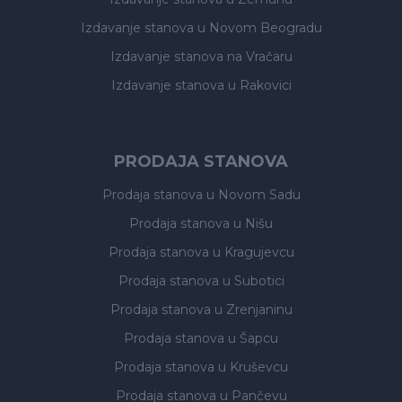
Izdavanje stanova
u Novom Beogradu
Izdavanje stanova
na Vračaru
Izdavanje stanova
u Rakovici
PRODAJA STANOVA
Prodaja stanova
u Novom Sadu
Prodaja stanova
u Nišu
Prodaja stanova
u Kragujevcu
Prodaja stanova
u Subotici
Prodaja stanova
u Zrenjaninu
Prodaja stanova
u Šapcu
Prodaja stanova
u Kruševcu
Prodaja stanova
u Pančevu