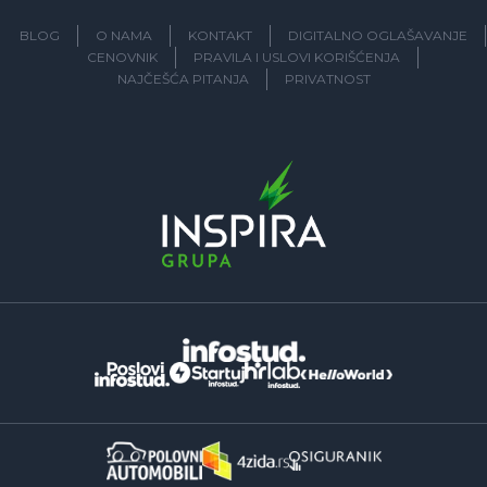
BLOG
O NAMA
KONTAKT
DIGITALNO OGLAŠAVANJE
CENOVNIK
PRAVILA I USLOVI KORIŠĆENJA
NAJČEŠĆA PITANJA
PRIVATNOST