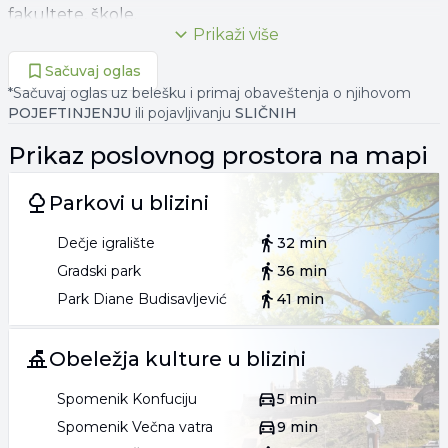
fakultete, škole.
Prikaži više
Vlasnik prostora je pravno lice.
Sačuvaj oglas
*Sačuvaj oglas uz belešku i primaj obaveštenja o njihovom
Odmah useljivo
POJEFTINJENJU
ili pojavljivanju
SLIČNIH
Agenc. provizija 50% jedne mesečne zakupnine
Prikaz
poslovnog prostora
na mapi
Agent Ana Jovanović broj licence 4000
Parkovi u blizini
"Art nekretnine" d.o.o. Beograd. Reg. br.339
Dečje igralište
32 min
011262**** (prikaži broj)
Gradski park
36 min
AJ01
Park Diane Budisavljević
41 min
.
Obeležja kulture u blizini
Spomenik Konfuciju
5 min
Spomenik Večna vatra
9 min