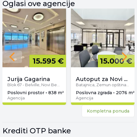
Oglasi ove agencije
Previous slide
15.595 €
15.000 €
Next 
Jurija Gagarina
Autoput za Novi Sad
Blok 67 - Belville, Novi Beograd, Beograd
Batajnica, Zemun opština, Beograd
poslovni prostor • 838 m²
poslovna zgrada • 2076 m² 
Agencija
Agencija
Kompletna ponuda
Krediti OTP banke