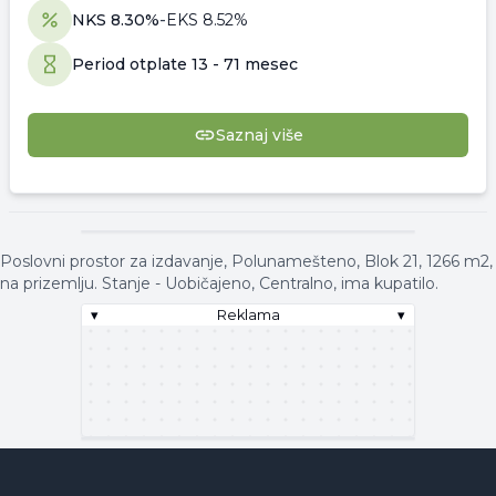
NKS
8.30
%
-
EKS
8.52
%
Period otplate
13
-
71 mesec
Saznaj više
▾
Reklama
▾
Poslovni prostor za izdavanje, Polunamešteno, Blok 21, 1266 m2,
na prizemlju. Stanje - Uobičajeno, Centralno, ima kupatilo.
▾
Reklama
▾
▾
Reklama
▾