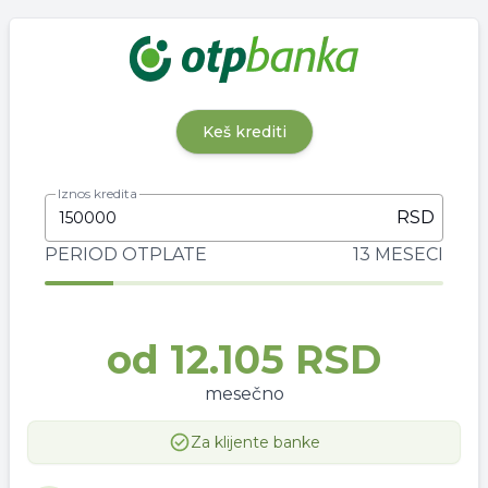
Keš krediti
Iznos kredita
RSD
PERIOD OTPLATE
13 MESECI
od
12.105 RSD
mesečno
Za klijente banke