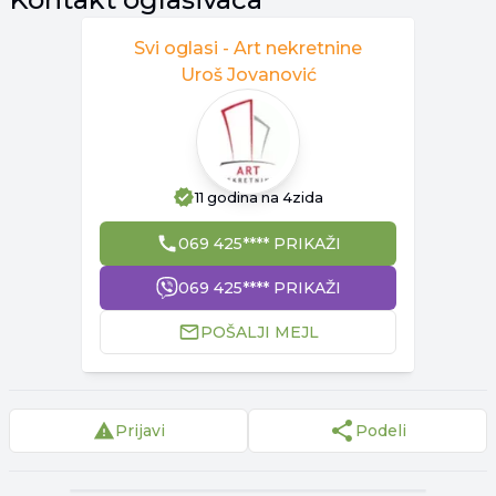
Svi oglasi -
Art nekretnine
Uroš Jovanović
11 godina
na 4zida
069 425**** PRIKAŽI
069 425**** PRIKAŽI
POŠALJI MEJL
Prijavi
Podeli
▾
Reklama
▾