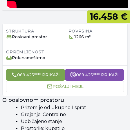
16.458 €
STRUKTURA
POVRŠINA
Poslovni prostor
1266 m²
OPREMLJENOST
Polunamešteno
069 425**** PRIKAŽI
069 425**** PRIKAŽI
POŠALJI MEJL
O poslovnom prostoru
Prizemlje od ukupno 1 sprat
Grejanje: Centralno
Uobičajeno stanje
Prostorije: kupatilo