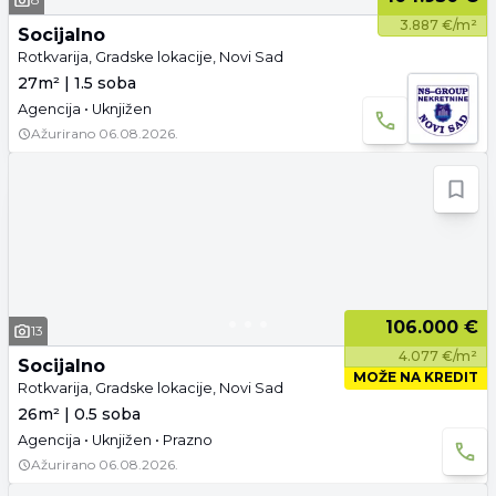
3.887 €/m²
Socijalno
Rotkvarija, Gradske lokacije, Novi Sad
27m² | 1.5 soba
Agencija • Uknjižen
Ažurirano
06.08.2026.
106.000 €
13
4.077 €/m²
Socijalno
MOŽE NA KREDIT
Rotkvarija, Gradske lokacije, Novi Sad
26m² | 0.5 soba
Agencija • Uknjižen • Prazno
Ažurirano
06.08.2026.