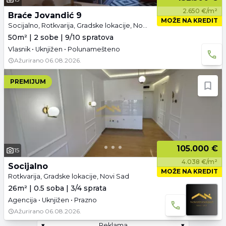
2.650 €/m²
Braće Jovandić 9
MOŽE NA KREDIT
Socijalno, Rotkvarija, Gradske lokacije, Novi Sad
50m² | 2 sobe | 9/10 spratova
Vlasnik • Uknjižen • Polunamešteno
Ažurirano
06.08.2026.
PREMIJUM
105.000 €
15
4.038 €/m²
Socijalno
MOŽE NA KREDIT
Rotkvarija, Gradske lokacije, Novi Sad
26m² | 0.5 soba | 3/4 sprata
Agencija • Uknjižen • Prazno
Ažurirano
06.08.2026.
▾
Reklama
▾