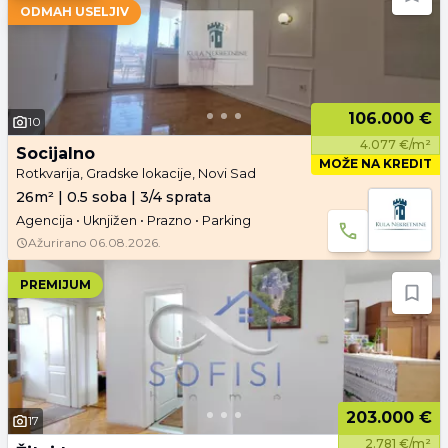
ODMAH USELJIV
106.000 €
10
4.077 €/m²
Socijalno
MOŽE NA KREDIT
Rotkvarija, Gradske lokacije, Novi Sad
26m² | 0.5 soba | 3/4 sprata
Agencija • Uknjižen • Prazno • Parking
Ažurirano
06.08.2026.
PREMIJUM
203.000 €
17
2.781 €/m²