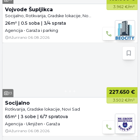
3.962 €/m²
Vojvode Šupljikca
Socijalno, Rotkvarija, Gradske lokacije, Novi Sad
26m² | 0.5 soba | 3/4 sprata
Agencija • Garaža i parking
Ažurirano
06.08.2026.
227.650 €
13
3.502 €/m²
Socijalno
Rotkvarija, Gradske lokacije, Novi Sad
65m² | 3 sobe | 6/7 spratova
Agencija • Uknjižen • Garaža
Ažurirano
06.08.2026.