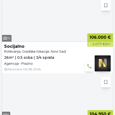
106.000 €
10
4.077 €/m²
Socijalno
Rotkvarija, Gradske lokacije, Novi Sad
26m² | 0.5 soba | 3/4 sprata
Agencija • Prazno
Ažurirano
06.08.2026.
104.950 €
8