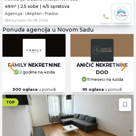
49m² | 2.5 sobe | 4/5 spratova
Agencija • Uknjižen • Prazno
Ažurirano
05.08.2026.
Ponuda agencija u Novom Sadu
FAMILY NEKRETNINE
ANIČIĆ NEKRETNINE
Previous slide
Next 
DOO
2 godine
na 4zida
11 meseci
na 4zida
300
oglasa
u ponudi
95
oglasa
u ponudi
TOP