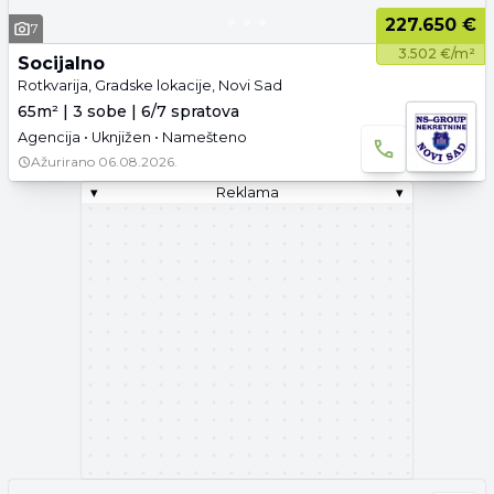
227.650 €
7
3.502 €/m²
Socijalno
Rotkvarija, Gradske lokacije, Novi Sad
65m² | 3 sobe | 6/7 spratova
Agencija • Uknjižen • Namešteno
Ažurirano
06.08.2026.
▾
Reklama
▾