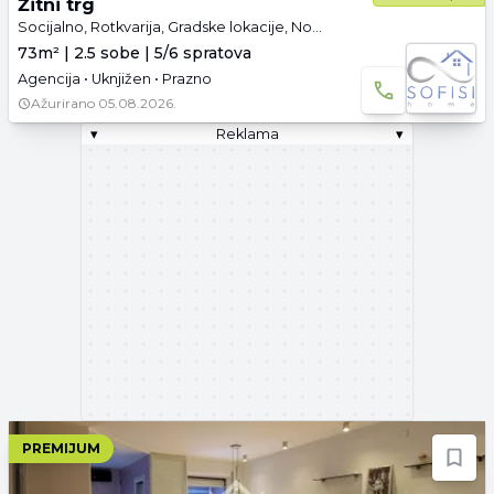
Žitni trg
Socijalno, Rotkvarija, Gradske lokacije, Novi Sad
73m² | 2.5 sobe | 5/6 spratova
Agencija • Uknjižen • Prazno
Ažurirano
05.08.2026.
▾
Reklama
▾
PREMIJUM