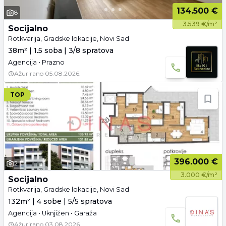
134.500 €
8
3.539 €/m²
Socijalno
Rotkvarija, Gradske lokacije, Novi Sad
38m² | 1.5 soba | 3/8 spratova
Agencija • Prazno
Ažurirano
05.08.2026.
TOP
396.000 €
2
3.000 €/m²
Socijalno
Rotkvarija, Gradske lokacije, Novi Sad
132m² | 4 sobe | 5/5 spratova
Agencija • Uknjižen • Garaža
Ažurirano
03.08.2026.