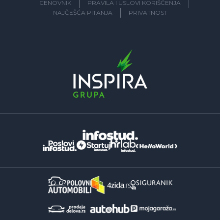
CENOVNIK
PRAVILA I USLOVI KORIŠĆENJA
NAJČEŠĆA PITANJA
PRIVATNOST