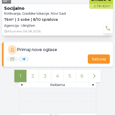
17
2.781 €/m²
Socijalno
Rotkvarija, Gradske lokacije, Novi Sad
76m² | 3 sobe | 8/10 spratova
Agencija • Uknjižen
Ažurirano
06.08.2026.
Primaj nove oglase
Sačuvaj
1
2
3
4
5
6
▾
Reklama
▾