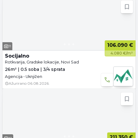
106.090 €
11
4.080 €/m²
Socijalno
Rotkvarija, Gradske lokacije, Novi Sad
26m² | 0.5 soba | 3/4 sprata
Agencija • Uknjižen
Ažurirano
06.08.2026.
211.350 €