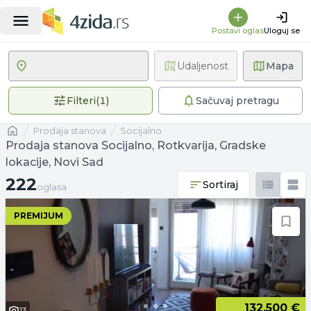
Postavi oglas
Uloguj se
Udaljenost
Mapa
1 primenjen filter
Filteri
(
1
)
Sačuvaj pretragu
Naslovna
prodaja stanova
Socijalno
Prodaja stanova Socijalno, Rotkvarija, Gradske
lokacije, Novi Sad
222 oglasa
222
Sortiraj
oglasa
PREMIJUM
132.500 €
13