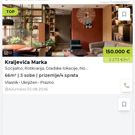
TOP
150.000 €
10
2.273 €/m²
Kraljevića Marka
Socijalno, Rotkvarija, Gradske lokacije, Novi Sad
66m² | 3 sobe | prizemlje/4 sprata
Vlasnik • Uknjižen • Prazno
Ažurirano
02.08.2026.