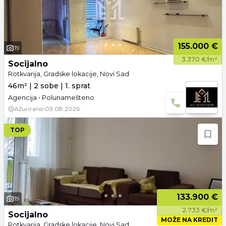
155.000 €
19
3.370 €/m²
Socijalno
Rotkvarija, Gradske lokacije, Novi Sad
46m² | 2 sobe | 1. sprat
Agencija • Polunamešteno
Ažurirano
03.08.2026.
TOP
133.900 €
19
2.733 €/m²
Socijalno
MOŽE NA KREDIT
Rotkvarija, Gradske lokacije, Novi Sad