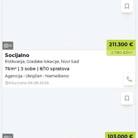
211.300 €
16
2.780 €/m²
Socijalno
Rotkvarija, Gradske lokacije, Novi Sad
76m² | 3 sobe | 8/10 spratova
Agencija • Uknjižen • Namešteno
Ažurirano
06.08.2026.
103.000 €
13