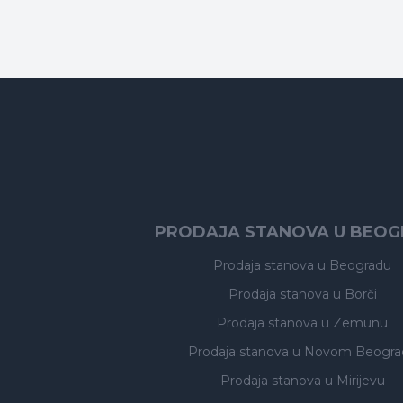
PRODAJA STANOVA U BEO
Prodaja stanova
u Beogradu
Prodaja stanova
u Borči
Prodaja stanova
u Zemunu
Prodaja stanova
u Novom Beogra
Prodaja stanova
u Mirijevu