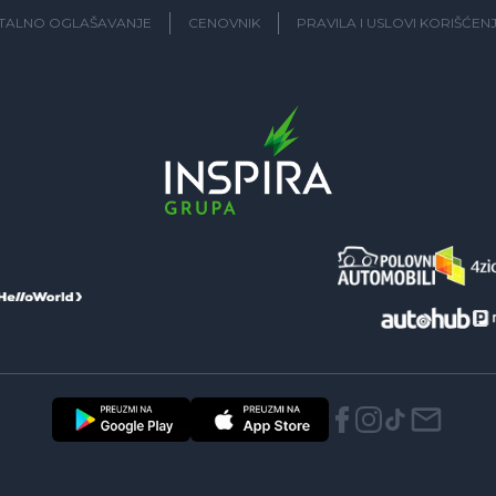
ITALNO OGLAŠAVANJE
CENOVNIK
PRAVILA I USLOVI KORIŠĆEN