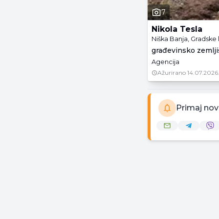
7
Nikola Tesla
Niška Banja, Gradske l
građevinsko zemljiš
Agencija
Ažurirano
14.07.2026
Primaj nov