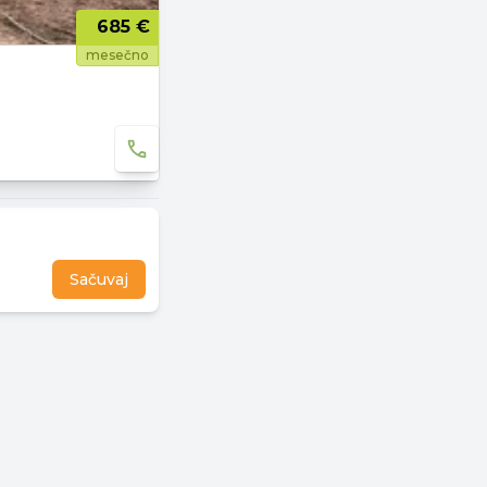
685 €
mesečno
Sačuvaj