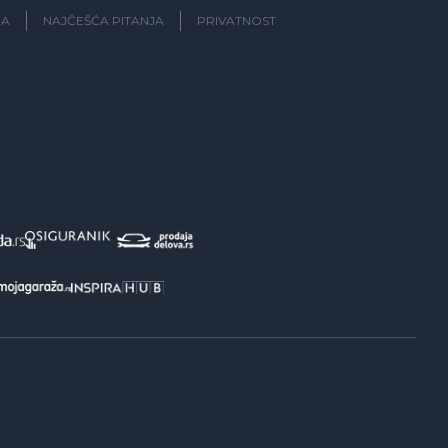
JA
NAJČEŠĆA PITANJA
PRIVATNOST