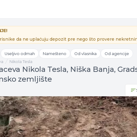
JE!
isnike da ne uplaćuju depozit pre nego što provere nekretnin
Useljivo odmah
Namešteno
Od vlasnika
Od agencije
va
Nikola Tesla
aceva Nikola Tesla, Niška Banja, Grads
nsko zemljište