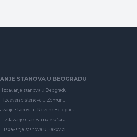
VANJE STANOVA U BEOGRADU
Izdavanje stanova
u Beogradu
Izdavanje stanova
u Zemunu
davanje stanova
u Novom Beogradu
Izdavanje stanova
na Vračaru
Izdavanje stanova
u Rakovici