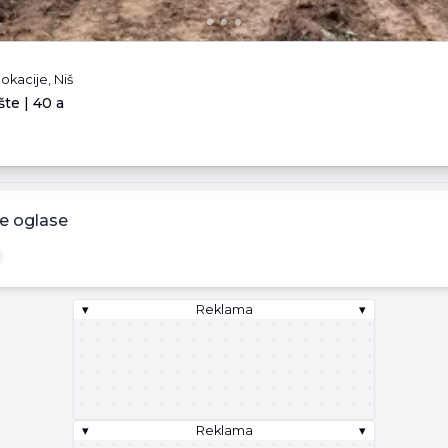
okacije, Niš
te | 40 a
.
e oglase
▾
Reklama
▾
▾
Reklama
▾