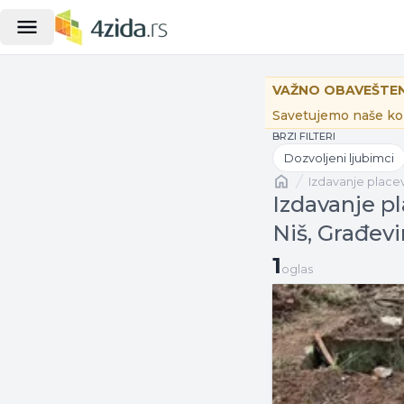
VAŽNO OBAVEŠTEN
Savetujemo naše kor
BRZI FILTERI
Dozvoljeni ljubimci
Naslovna
izdavanje place
Izdavanje pl
Niš, Građevi
1 oglas
1
oglas