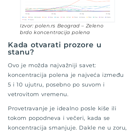
Izvor: polen.rs Beograd – Zeleno
brdo koncentracija polena
Kada otvarati prozore u
stanu?
Ovo je možda najvažniji savet:
koncentracija polena je najveća između
5 i 10 ujutru, posebno po suvom i
vetrovitom vremenu.
Provetravanje je idealno posle kiše ili
tokom popodneva i večeri, kada se
koncentracija smanjuje. Dakle ne u zoru,