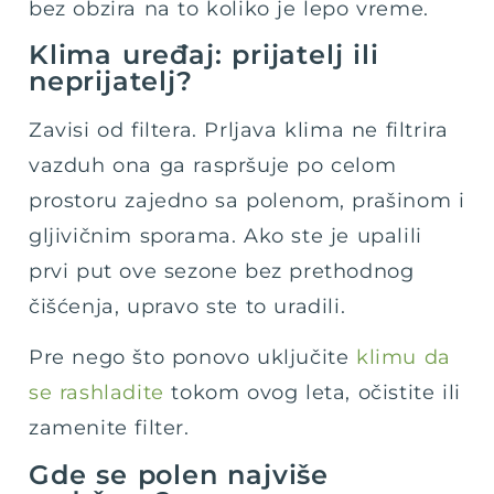
bez obzira na to koliko je lepo vreme.
Klima uređaj: prijatelj ili
neprijatelj?
Zavisi od filtera. Prljava klima ne filtrira
vazduh ona ga raspršuje po celom
prostoru zajedno sa polenom, prašinom i
gljivičnim sporama. Ako ste je upalili
prvi put ove sezone bez prethodnog
čišćenja, upravo ste to uradili.
Pre nego što ponovo uključite
klimu da
se rashladite
tokom ovog leta, očistite ili
zamenite filter.
Gde se polen najviše