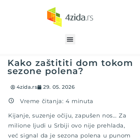
Kako zaštititi dom tokom
sezone polena?
4zida.rs
29. 05. 2026
Vreme čitanja:
4
minuta
Kijanje, suzenje očiju, zapušen nos… Za
milione ljudi u Srbiji ovo nije prehlada,
već signal da je sezona polena u punom