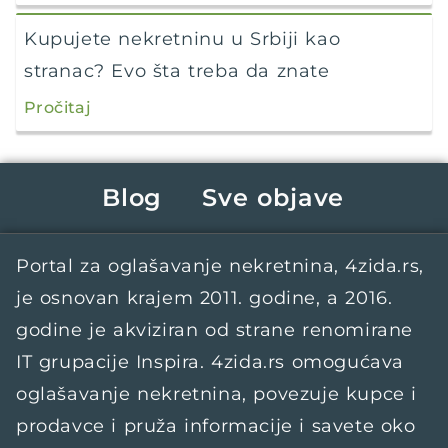
Kupujete nekretninu u Srbiji kao
stranac? Evo šta treba da znate
Pročitaj
Blog
Sve objave
Portal za oglašavanje nekretnina,
4zida.rs
,
je osnovan krajem 2011. godine, a 2016.
godine je akviziran od strane renomirane
IT grupacije
Inspira
.
4zida.rs
omogućava
oglašavanje nekretnina, povezuje kupce i
prodavce i pruža informacije i savete oko