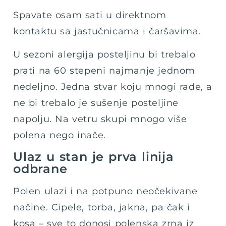
Spavate osam sati u direktnom
kontaktu sa jastučnicama i čaršavima.
U sezoni alergija posteljinu bi trebalo
prati na 60 stepeni najmanje jednom
nedeljno. Jedna stvar koju mnogi rade, a
ne bi trebalo je sušenje posteljine
napolju. Na vetru skupi mnogo više
polena nego inače.
Ulaz u stan je prva linija
odbrane
Polen ulazi i na potpuno neočekivane
načine. Cipele, torba, jakna, pa čak i
kosa – sve to donosi polenska zrna iz