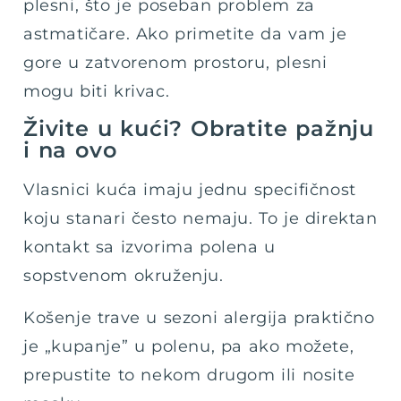
plesni, što je poseban problem za
astmatičare. Ako primetite da vam je
gore u zatvorenom prostoru, plesni
mogu biti krivac.
Živite u kući? Obratite pažnju
i na ovo
Vlasnici kuća imaju jednu specifičnost
koju stanari često nemaju. To je direktan
kontakt sa izvorima polena u
sopstvenom okruženju.
Košenje trave u sezoni alergija praktično
je „kupanje” u polenu, pa ako možete,
prepustite to nekom drugom ili nosite