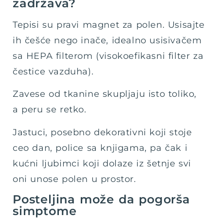
zadržava?
Tepisi su pravi magnet za polen. Usisajte
ih češće nego inače, idealno usisivačem
sa HEPA filterom (visokoefikasni filter za
čestice vazduha).
Zavese od tkanine skupljaju isto toliko,
a peru se retko.
Jastuci, posebno dekorativni koji stoje
ceo dan, police sa knjigama, pa čak i
kućni ljubimci koji dolaze iz šetnje svi
oni unose polen u prostor.
Posteljina može da pogorša
simptome