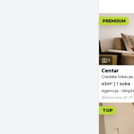
PREMIJUM
9
Centar
Gradske lokacije
43m² | 1 soba
Agencija • Uknji
Ažurirano
29.07
TOP