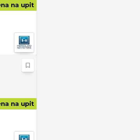
na na upit
na na upit