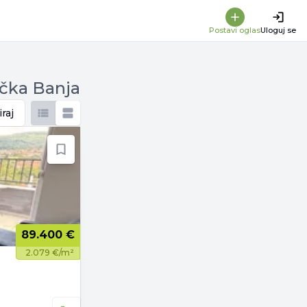
Postavi oglas
Uloguj se
ačka Banja
iraj
89.400 €
2.079 €/m²