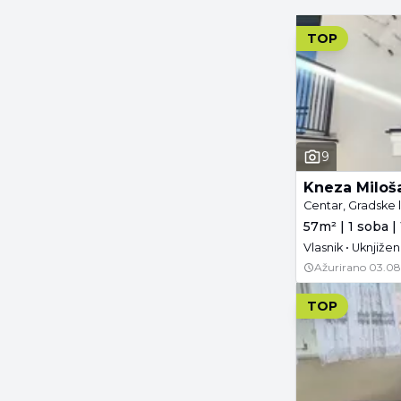
TOP
9
Kneza Miloš
Centar, Gradske 
57m² | 1 soba |
Vlasnik • Uknjižen
Ažurirano
03.08
TOP