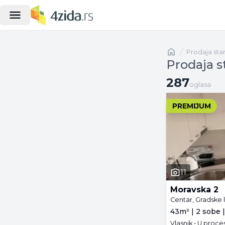
Naslovna
prodaja st
Prodaja s
287 oglasa
287
oglasa
PREMIJUM
11
Moravska 2
Centar, Gradske 
43m² | 2 sobe |
Vlasnik • U proc