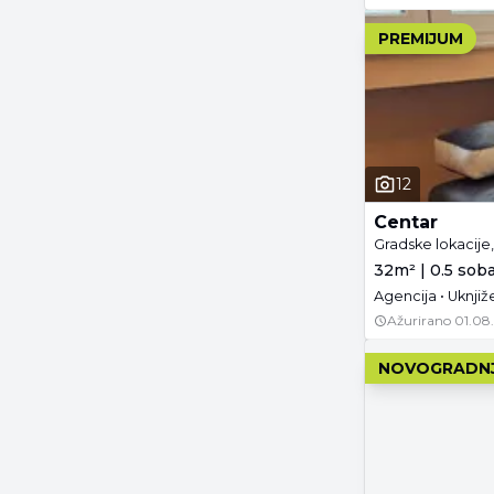
PREMIJUM
12
Centar
Gradske lokacije
32m² | 0.5 sob
Agencija • Uknji
Ažurirano
01.08
NOVOGRADN