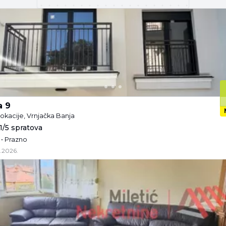
a 9
lokacije, Vrnjačka Banja
 1/5 spratova
 • Prazno
.2026.