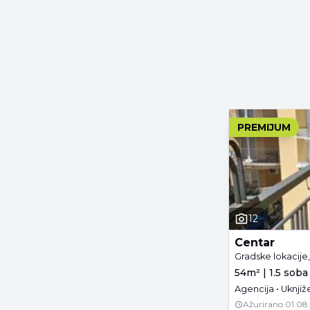
PREMIJUM
12
Centar
Gradske lokacije
54m² | 1.5 soba 
Agencija • Uknji
Ažurirano
01.08