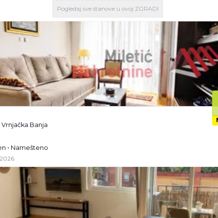
Pogledaj
sve stanove
u ovoj ZGRADI
, Vrnjačka Banja
žen • Namešteno
.2026.