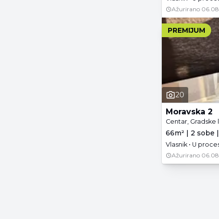
Ažurirano
06.08
PREMIJUM
20
Moravska 2
Centar, Gradske 
66m² | 2 sobe |
Vlasnik • U proc
Ažurirano
06.08