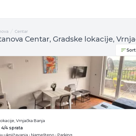
anova
Centar
tanova Centar, Gradske lokacije, Vrnj
Sort
lokacije, Vrnjačka Banja
 4/4 sprata
esu uknjižavanja • Namešteno • Parking