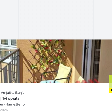
, Vrnjačka Banja
| 1/4 sprata
žen • Namešteno
.2026.