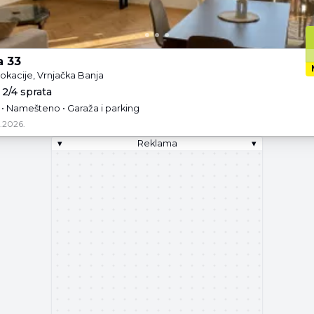
a 33
lokacije, Vrnjačka Banja
 2/4 sprata
n • Namešteno • Garaža i parking
.2026.
▾
Reklama
▾