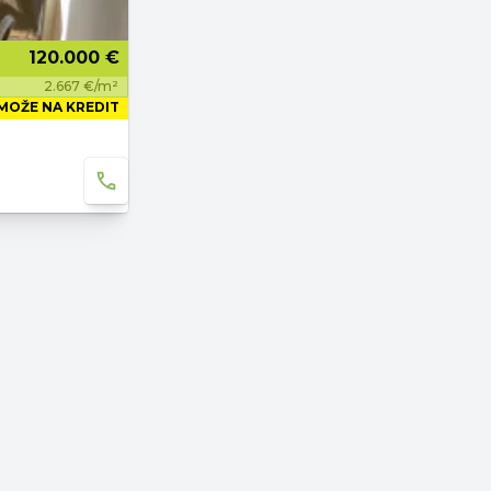
120.000 €
2.667 €/m²
MOŽE NA KREDIT