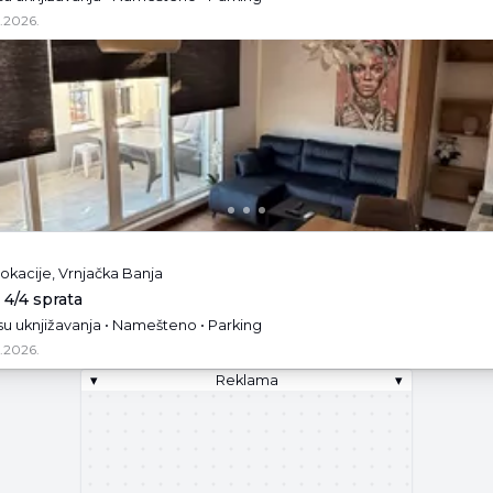
.2026.
lokacije, Vrnjačka Banja
 4/4 sprata
esu uknjižavanja • Namešteno • Parking
.2026.
▾
Reklama
▾