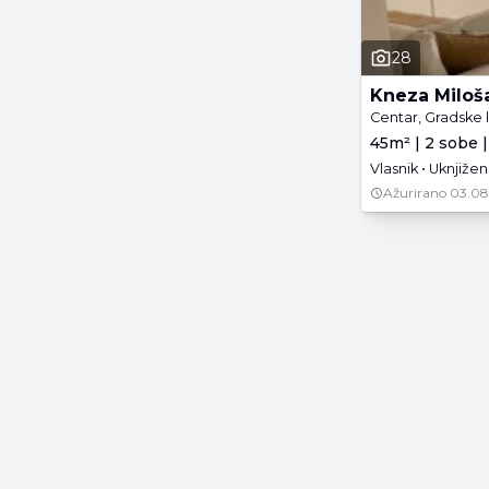
28
Kneza Miloš
Centar, Gradske 
45m² | 2 sobe |
Vlasnik • Uknjiže
Ažurirano
03.08