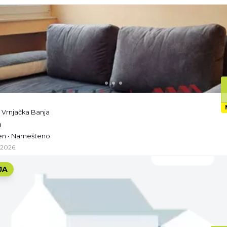
, Vrnjačka Banja
a
žen • Namešteno
.2026.
JA