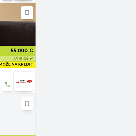
55.000 €
1.719 €/m²
MOŽE NA KREDIT