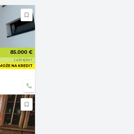
85.000 €
1.491 €/m²
MOŽE NA KREDIT