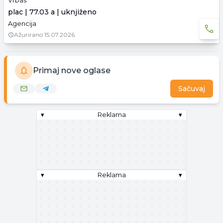
Vrbas
plac | 77.03 a | uknjiženo
Agencija
Ažurirano
15.07.2026.
Primaj nove oglase
Sačuvaj
▾
Reklama
▾
▾
Reklama
▾