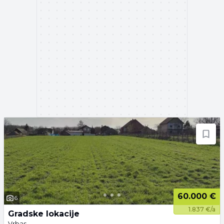
60.000 €
6
1.837 €/a
Gradske lokacije
Vrbas