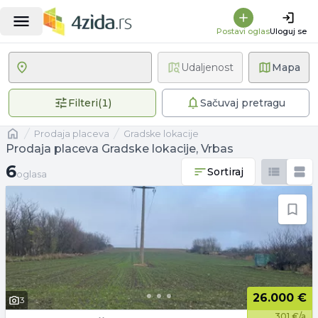
Postavi oglas
Uloguj se
Udaljenost
Mapa
1 primenjen filter
Filteri
(
1
)
Sačuvaj pretragu
Naslovna
prodaja placeva
Gradske lokacije
Prodaja placeva Gradske lokacije, Vrbas
6 oglasa
6
Sortiraj
oglasa
26.000 €
3
301 €/a