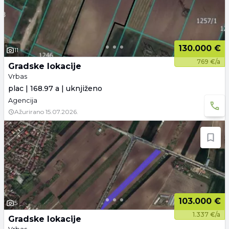
130.000 €
11
769 €/a
Gradske lokacije
Vrbas
plac | 168.97 a | uknjiženo
Agencija
Ažurirano
15.07.2026.
103.000 €
5
1.337 €/a
Gradske lokacije