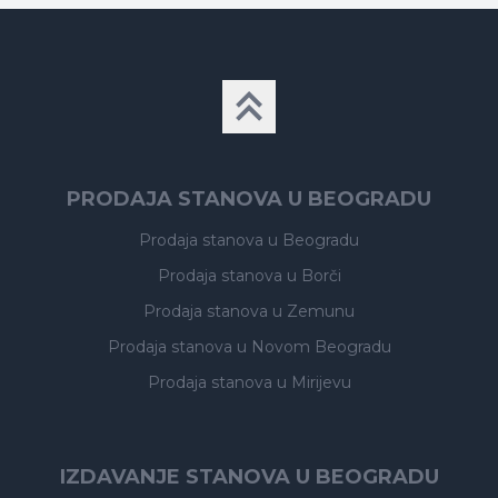
PRODAJA STANOVA U BEOGRADU
Prodaja stanova
u Beogradu
Prodaja stanova
u Borči
Prodaja stanova
u Zemunu
Prodaja stanova
u Novom Beogradu
Prodaja stanova
u Mirijevu
IZDAVANJE STANOVA U BEOGRADU