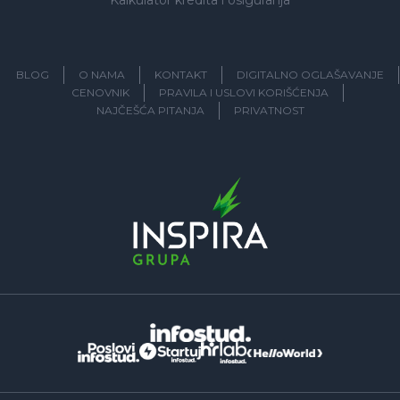
Kalkulator kredita i osiguranja
BLOG
O NAMA
KONTAKT
DIGITALNO OGLAŠAVANJE
CENOVNIK
PRAVILA I USLOVI KORIŠĆENJA
NAJČEŠĆA PITANJA
PRIVATNOST