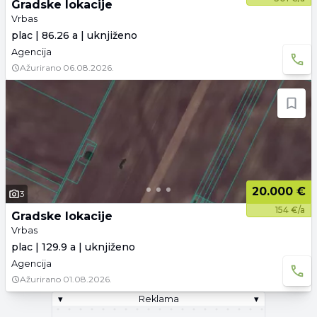
Gradske lokacije
Vrbas
plac | 86.26 a | uknjiženo
Agencija
Ažurirano
06.08.2026.
20.000 €
3
154 €/a
Gradske lokacije
Vrbas
plac | 129.9 a | uknjiženo
Agencija
Ažurirano
01.08.2026.
▾
Reklama
▾