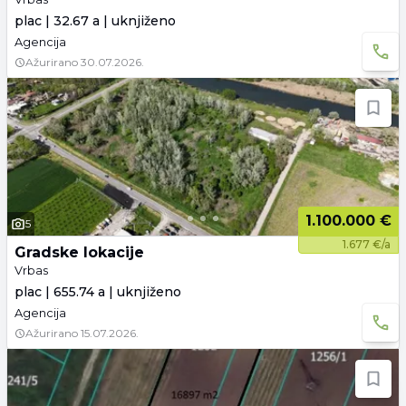
plac | 32.67 a | uknjiženo
Agencija
Ažurirano
30.07.2026.
1.100.000 €
5
1.677 €/a
Gradske lokacije
Vrbas
plac | 655.74 a | uknjiženo
Agencija
Ažurirano
15.07.2026.