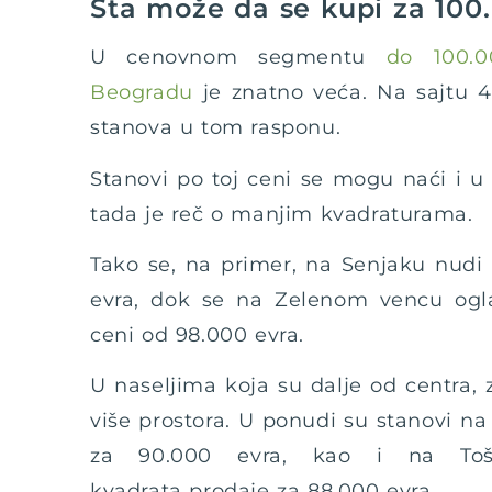
Šta može da se kupi za 100
U cenovnom segmentu
do 100.
Beogradu
je znatno veća. Na sajtu 4
stanova u tom rasponu.
Stanovi po toj ceni se mogu naći i u
tada je reč o manjim kvadraturama.
Tako se, na primer, na Senjaku nudi
evra, dok se na Zelenom vencu ogl
ceni od 98.000 evra.
U naseljima koja su dalje od centra, 
više prostora. U ponudi su stanovi n
za 90.000 evra, kao i na To
kvadrata prodaje za 88.000 evra.