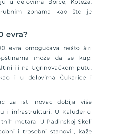
ju u delovima Borče, Koteža,
u rubnim zonama kao što je
.
0 evra?
0 evra omogućava nešto širi
 opštinama može da se kupi
ltini ili na Ugrinovačkom putu.
kao i u delovima Čukarice i
 za isti novac dobija više
 i infrastrukturi. U Kaluđerici
atnih metara. U Padinskoj Skeli
obni i trosobni stanovi”, kaže