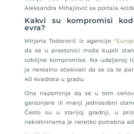
Aleksandra Mihajlović sa portala 4zid
Kakvi su kompromisi kod
evra?
Mirjana Todorović iz agencije
“Europ
da se u prestonici može kupiti sta
ozbiljne kompromise. Na udaljenoj lo
je nerealno očekivati da se za te p
40 kvadrata u gradu.
Ona napominje da se u tom ceno
garsonjere ili manji jednosobni sta
Često su u starijoj gradnji, u pri
nekretninama je neretko potrebna ad