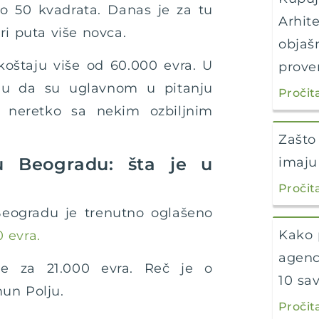
ko 50 kvadrata. Danas je za tu
Arhit
ri puta više novca.
objaš
koštaju više od 60.000 evra. U
prover
ju da su uglavnom u pitanju
Pročit
 i neretko sa nekim ozbiljnim
Zašto
u Beogradu: šta je u
imaju
Pročit
eogradu je trenutno oglašeno
Kako 
 evra.
agenc
aje za 21.000 evra. Reč je o
10 sa
mun Polju.
Pročit