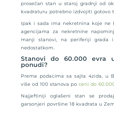
prosečan stan u staroj gradnji od o
kvadraturu potrebno izdvojiti gotovo t
Ipak i sada ima nekretnina koje ne 
agencijama za nekretnine napomin
manji stanovi, na periferiji grada
nedostatkom.
Stanovi do 60.000 evra 
ponudi?
Prema podacima sa sajta 4zida, u B
više od 100 stanova po
ceni do 60.000
Najjeftiniji oglašeni stan se prod
garsonjeri površine 18 kvadrata u Ze