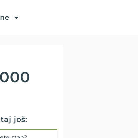
ine
.000
taj još:
ete stan?