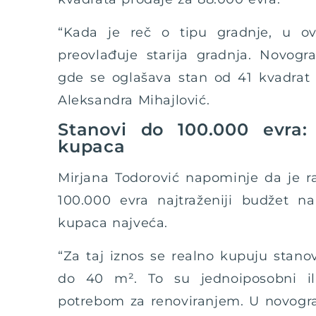
“Kada je reč o tipu gradnje, u 
preovlađuje starija gradnja. Novogra
gde se oglašava stan od 41 kvadrat 
Aleksandra Mihajlović.
Stanovi do 100.000 evra:
kupaca
Mirjana Todorović napominje da je r
100.000 evra najtraženiji budžet na
kupaca najveća.
“Za taj iznos se realno kupuju stanov
do 40 m². To su jednoiposobni ili
potrebom za renoviranjem. U novogra