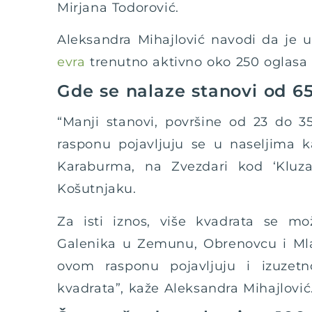
Mirjana Todorović.
Aleksandra Mihajlović navodi da je
evra
trenutno aktivno oko 250 oglasa 
Gde se nalaze stanovi od 6
“Manji stanovi, površine od 23 do 
rasponu pojavljuju se u naseljima k
Karaburma, na Zvezdari kod ‘Kluza
Košutnjaku.
Za isti iznos, više kvadrata se mo
Galenika u Zemunu, Obrenovcu i Ml
ovom rasponu pojavljuju i izuzetn
kvadrata”, kaže Aleksandra Mihajlović