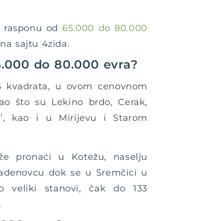
 u rasponu od
65.000 do 80.000
na sajtu 4zida.
5.000 do 80.000 evra?
35 kvadrata, u ovom cenovnom
ao što su Lekino brdo, Cerak,
’, kao i u Mirijevu i Starom
že pronaći u Kotežu, naselju
adenovcu dok se u Sremčici u
o veliki stanovi, čak do 133
.