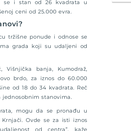
 se i stan od 26 kvadrata u
šenoj ceni od 25.000 evra.
tanovi?
icu tržišne ponude i odnose se
ima grada koji su udaljeni od
 Višnjička banja, Kumodraž,
ovo brdo, za iznos do 60.000
ine od 18 do 34 kvadrata. Reč
m jednosobnim stanovima.
drata, mogu da se pronađu u
 Krnjači. Ovde se za isti iznos
udaljenost od centra”, kaže