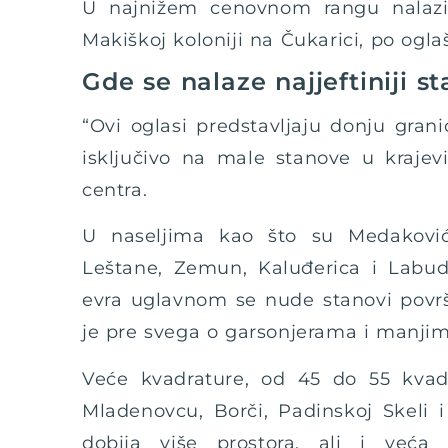
U najnižem cenovnom rangu nalazi
Makiškoj koloniji na Čukarici, po ogla
Gde se nalaze najjeftiniji s
“Ovi oglasi predstavljaju donju gran
isključivo na male stanove u krajev
centra.
U naseljima kao što su Medaković,
Leštane, Zemun, Kaluđerica i Labud
evra uglavnom se nude stanovi površ
je pre svega o garsonjerama i manji
Veće kvadrature, od 45 do 55 kva
Mladenovcu, Borči, Padinskoj Skeli i
dobija više prostora, ali i veća 