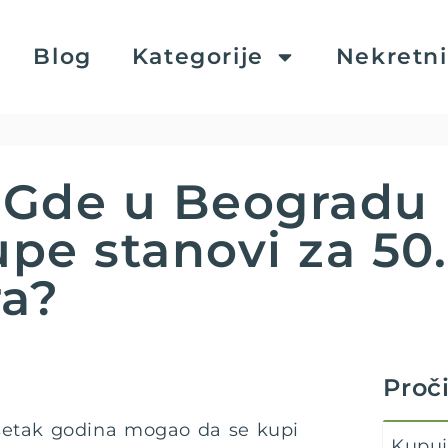
Blog
Kategorije
Nekretn
: Gde u Beogradu
pe stanovi za 50
ra?
Proči
setak godina mogao da se kupi
Kupuj