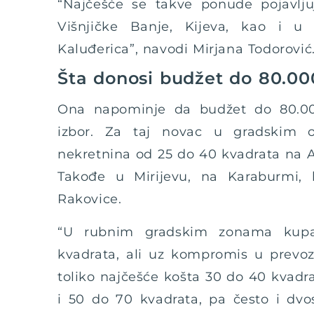
“Najčešće se takve ponude pojavlju
Višnjičke Banje, Kijeva, kao i 
Kaluđerica”, navodi Mirjana Todorović
Šta donosi budžet do 80.00
Ona napominje da budžet do 80.00
izbor. Za taj novac u gradskim
nekretnina od 25 do 40 kvadrata na A
Takođe u Mirijevu, na Karaburmi, 
Rakovice.
“U rubnim gradskim zonama kupac
kvadrata, ali uz kompromis u prevozu
toliko najčešće košta 30 do 40 kvadr
i 50 do 70 kvadrata, pa često i dvos