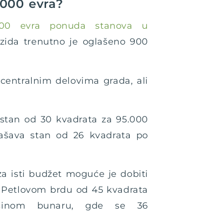
.000 evra?
000 evra ponuda stanova u
zida trenutno je oglašeno 900
 centralnim delovima grada, ali
 stan od 30 kvadrata za 95.000
ašava stan od 26 kvadrata po
za isti budžet moguće je dobiti
a Petlovom brdu od 45 kvadrata
šinom bunaru, gde se 36