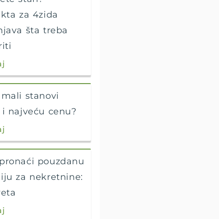
ekta za 4zida
njava šta treba
iti
aj
 mali stanovi
 i najveću cenu?
aj
pronaći pouzdanu
iju za nekretnine:
veta
aj