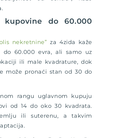
a.
 kupovine do 60.000
olis nekretnine”
za 4zida kaže
n do 60.000 evra, ali samo uz
kaciji ili male kvadrature, dok
are može pronaći stan od 30 do
vnom rangu uglavnom kupuju
novi od 14 do oko 30 kvadrata.
zemlju ili suterenu, a takvim
aptacija.