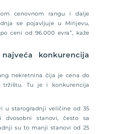
ovom cenovnom rangu i dalje
dnja se pojavljuje u Mirijevu,
po ceni od 96.000 evra”, kaže
 najveća konkurencija
ang nekretnina čija je cena do
 tržištu. Tu je i konkurencija
i u starogradnji veličine od 35
 dvosobni stanovi, često sa
dnji su to manji stanovi od 25