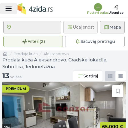
Postavi oglas
Uloguj se
Udaljenost
Mapa
2 primenjena filtera
Filteri
(
2
)
Sačuvaj pretragu
Naslovna
prodaja kuća
Aleksandrovo
Prodaja kuća Aleksandrovo, Gradske lokacije,
Subotica, Jednoetažna
13 oglasa
13
Sortiraj
oglasa
PREMIJUM
65.000 €
6