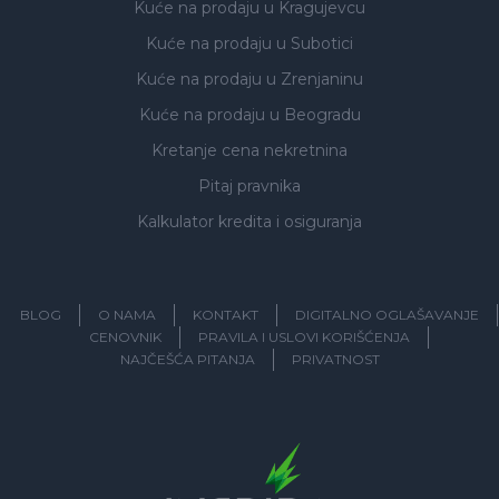
Kuće na prodaju
u Kragujevcu
Kuće na prodaju
u Subotici
Kuće na prodaju
u Zrenjaninu
Kuće na prodaju
u Beogradu
Kretanje cena nekretnina
Pitaj pravnika
Kalkulator kredita i osiguranja
BLOG
O NAMA
KONTAKT
DIGITALNO OGLAŠAVANJE
CENOVNIK
PRAVILA I USLOVI KORIŠĆENJA
NAJČEŠĆA PITANJA
PRIVATNOST