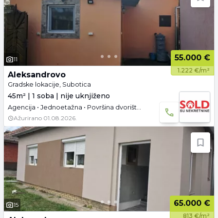
55.000 €
11
1.222 €/m²
Aleksandrovo
Gradske lokacije, Subotica
45m² | 1 soba | nije uknjiženo
Agencija • Jednoetažna • Površina dvorišta: 2 a • Parking
Ažurirano
01.08.2026.
65.000 €
15
813 €/m²