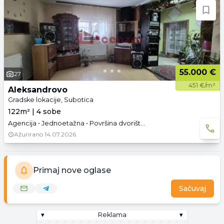
55.000 €
27
451 €/m²
Aleksandrovo
Gradske lokacije, Subotica
122m² | 4 sobe
Agencija • Jednoetažna • Površina dvorišta: 7.86 a •
Ažurirano
14.07.2026.
Primaj nove oglase
Sačuvaj
▾
Reklama
▾