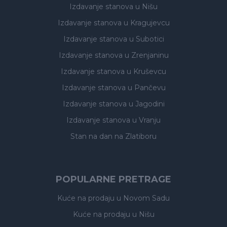
Izdavanje stanova
u Nišu
Izdavanje stanova
u Kragujevcu
Izdavanje stanova
u Subotici
Izdavanje stanova
u Zrenjaninu
Izdavanje stanova
u Kruševcu
Izdavanje stanova
u Pančevu
Izdavanje stanova
u Jagodini
Izdavanje stanova
u Vranju
Stan na dan na Zlatiboru
POPULARNE PRETRAGE
Kuće na prodaju
u Novom Sadu
Kuće na prodaju
u Nišu