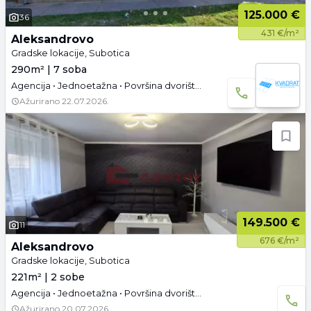
125.000 €
36
431 €/m²
Aleksandrovo
Gradske lokacije, Subotica
290m² | 7 soba
Agencija • Jednoetažna • Površina dvorišta: 4.98 a •
Ažurirano
22.07.2026.
149.500 €
11
676 €/m²
Aleksandrovo
Gradske lokacije, Subotica
221m² | 2 sobe
Agencija • Jednoetažna • Površina dvorišta: 3.69 a •
Ažurirano
20.07.2026.