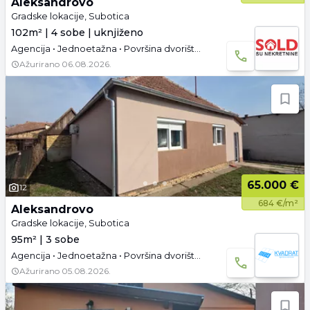
Aleksandrovo
Gradske lokacije, Subotica
102m² | 4 sobe | uknjiženo
Agencija • Jednoetažna • Površina dvorišta: 5.11 a • Uknjižen • Parking
Ažurirano
06.08.2026.
65.000 €
12
684 €/m²
Aleksandrovo
Gradske lokacije, Subotica
95m² | 3 sobe
Agencija • Jednoetažna • Površina dvorišta: 3.67 a •
Ažurirano
05.08.2026.