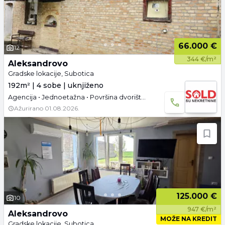
66.000 €
12
344 €/m²
Aleksandrovo
Gradske lokacije, Subotica
192m² | 4 sobe | uknjiženo
Agencija • Jednoetažna • Površina dvorišta: 7.22 a • Uknjižen • Parking
Ažurirano
01.08.2026.
125.000 €
10
947 €/m²
Aleksandrovo
MOŽE NA KREDIT
Gradske lokacije, Subotica