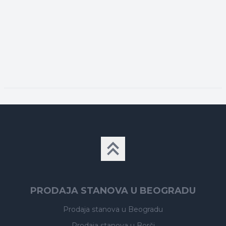
PRODAJA STANOVA U BEOGRADU
Prodaja stanova
u Beogradu
Prodaja stanova
u Borči