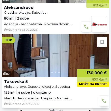
813 €/m²
Aleksandrovo
Gradske lokacije, Subotica
80m² | 2 sobe
Agencija • Jednoetažna • Površina dvorišta: 3.67 a •
Ažurirano
31.07.2026.
TOP
130.000 €
12
850 €/m²
Takovska 5
MOŽE NA KREDIT
Aleksandrovo, Gradske lokacije, Subotica
153m² | 4 sobe | uknjiženo
Vlasnik • Jednoetažna • Uknjižen • Namešteno • Podrum • Tavan • Garaža
Ažurirano
29.07.2026.
▾
Reklama
▾