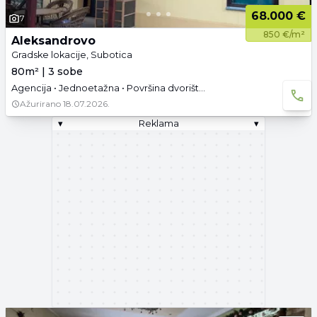
68.000 €
7
850 €/m²
Aleksandrovo
Gradske lokacije, Subotica
80m² | 3 sobe
Agencija • Jednoetažna • Površina dvorišta: 5.4 a •
Ažurirano
18.07.2026.
▾
Reklama
▾