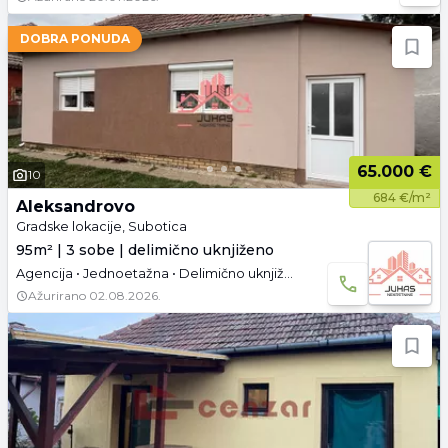
DOBRA PONUDA
65.000 €
10
684 €/m²
Aleksandrovo
Gradske lokacije, Subotica
95m² | 3 sobe | delimično uknjiženo
Agencija • Jednoetažna • Delimično uknjižen
Ažurirano
02.08.2026.