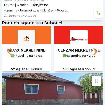
132m² | 4 sobe | uknjiženo
Agencija • Jednoetažna • Uknjižen • Podrum
Ažurirano
27.07.2026.
Ponuda agencija u Subotici
NIDAX NEKRETNINE
CENZAR NEKRETNINE
Previous slide
Next 
7 godina
na 4zida
10 godina
na 4zida
57
oglasa
u ponudi
350
oglasa
u ponudi