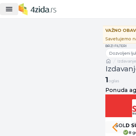
VAŽNO OBAV
Savetujemo na
BRZI FILTERI
Dozvoljeni lj
Naslovna
izdavanj
Izdavanj
1 oglas
1
oglas
Ponuda age
SOLD S
Previous 
8 g