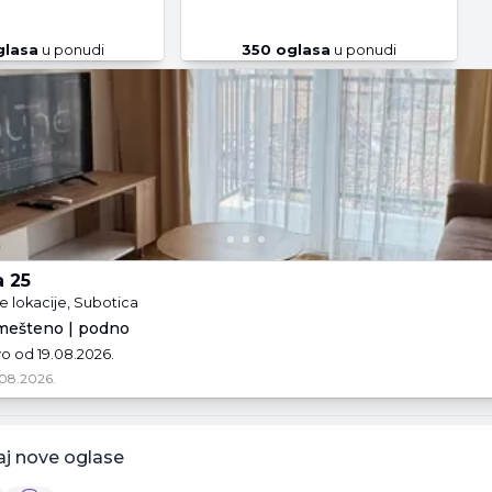
lasa
u ponudi
350
oglasa
u ponudi
a 25
e lokacije, Subotica
amešteno | podno
ivo od 19.08.2026.
08.2026.
aj nove oglase