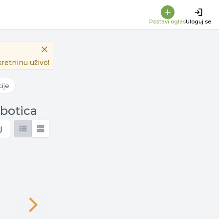
Postavi oglas
Uloguj se
retninu uživo!
ije
ubotica
j
Next slide