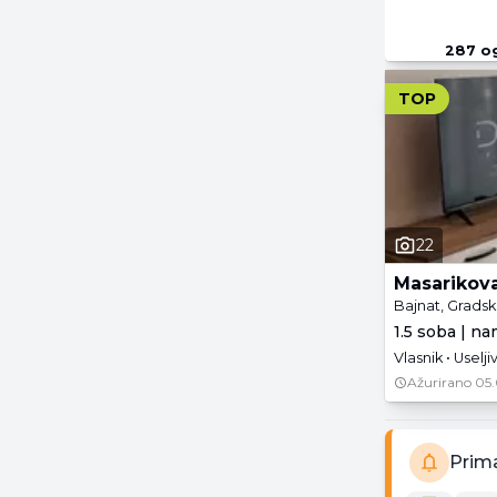
287
og
TOP
22
Masarikov
Bajnat, Gradsk
1.5 soba | n
Vlasnik • Uselj
Ažurirano
05.
Prim