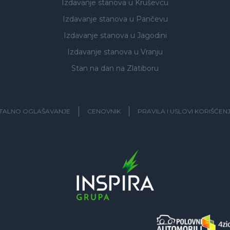
Izdavanje stanova
u Kruševcu
Izdavanje stanova
u Pančevu
Izdavanje stanova
u Jagodini
Izdavanje stanova
u Vranju
Stan na dan na Zlatiboru
ITALNO OGLAŠAVANJE
CENOVNIK
PRAVILA I USLOVI KORIŠĆEN