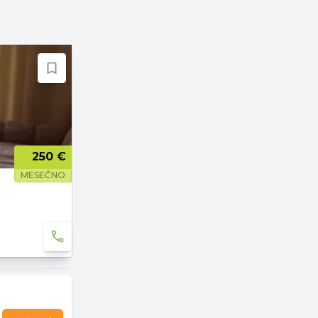
250 €
MESEČNO