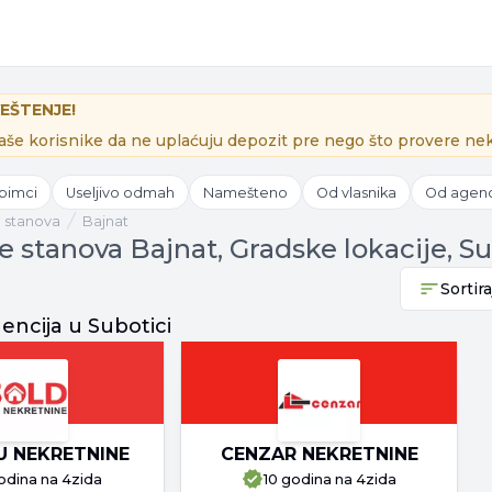
EŠTENJE!
še korisnike da ne uplaćuju depozit pre nego što provere nek
ubimci
Useljivo odmah
Namešteno
Od vlasnika
Od agenc
e stanova
Bajnat
e stanova Bajnat, Gradske lokacije, S
Sortira
ncija u Subotici
U NEKRETNINE
CENZAR NEKRETNINE
slide
odina
na 4zida
10 godina
na 4zida