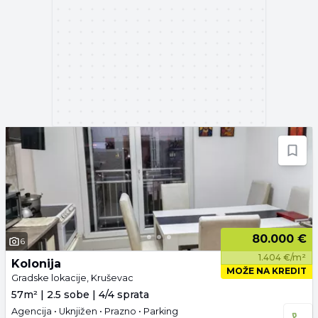
80.000 €
6
1.404 €/m²
Kolonija
MOŽE NA KREDIT
Gradske lokacije, Kruševac
57m² | 2.5 sobe | 4/4 sprata
Agencija • Uknjižen • Prazno • Parking