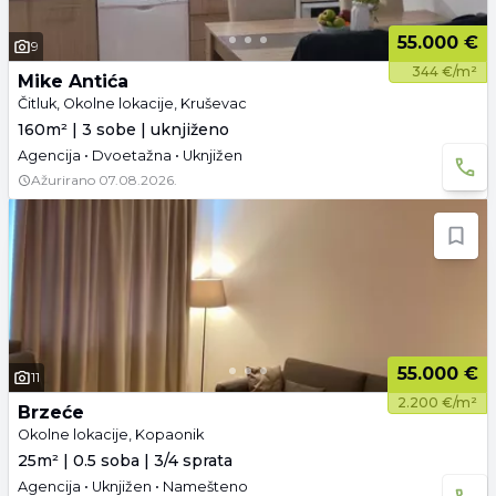
55.000 €
9
344 €/m²
Mike Antića
Čitluk, Okolne lokacije, Kruševac
160m² | 3 sobe | uknjiženo
Agencija • Dvoetažna • Uknjižen
Ažurirano
07.08.2026.
55.000 €
11
2.200 €/m²
Brzeće
Okolne lokacije, Kopaonik
25m² | 0.5 soba | 3/4 sprata
Agencija • Uknjižen • Namešteno