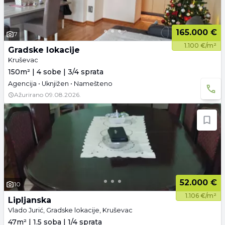
165.000 €
7
1.100 €/m²
Gradske lokacije
Kruševac
150m² | 4 sobe | 3/4 sprata
Agencija • Uknjižen • Namešteno
Ažurirano
09.08.2026.
52.000 €
10
1.106 €/m²
Lipljanska
Vlado Jurić, Gradske lokacije, Kruševac
47m² | 1.5 soba | 1/4 sprata