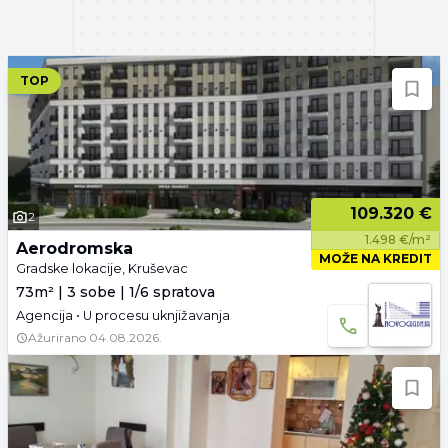
TOP
109.320 €
2
1.498 €/m²
Aerodromska
MOŽE NA KREDIT
Gradske lokacije, Kruševac
73m² | 3 sobe | 1/6 spratova
Agencija • U procesu uknjižavanja
Ažurirano
04.08.2026.