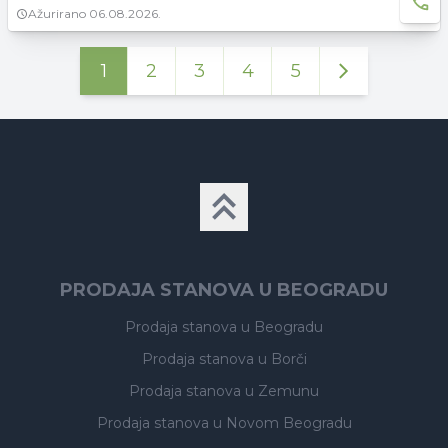
Ažurirano
06.08.2026.
1
2
3
4
5
PRODAJA STANOVA U BEOGRADU
Prodaja stanova
u Beogradu
Prodaja stanova
u Borči
Prodaja stanova
u Zemunu
Prodaja stanova
u Novom Beogradu