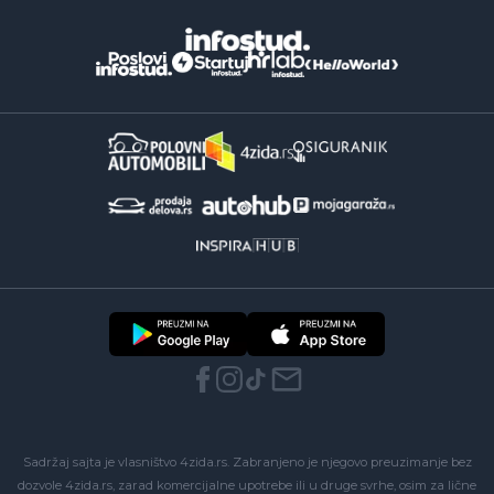
Sadržaj sajta je vlasništvo 4zida.rs. Zabranjeno je njegovo preuzimanje bez
dozvole 4zida.rs, zarad komercijalne upotrebe ili u druge svrhe, osim za lične