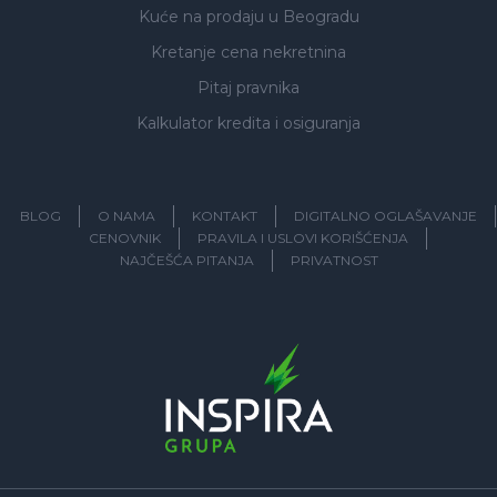
Kuće na prodaju
u Beogradu
Kretanje cena nekretnina
Pitaj pravnika
Kalkulator kredita i osiguranja
BLOG
O NAMA
KONTAKT
DIGITALNO OGLAŠAVANJE
CENOVNIK
PRAVILA I USLOVI KORIŠĆENJA
NAJČEŠĆA PITANJA
PRIVATNOST