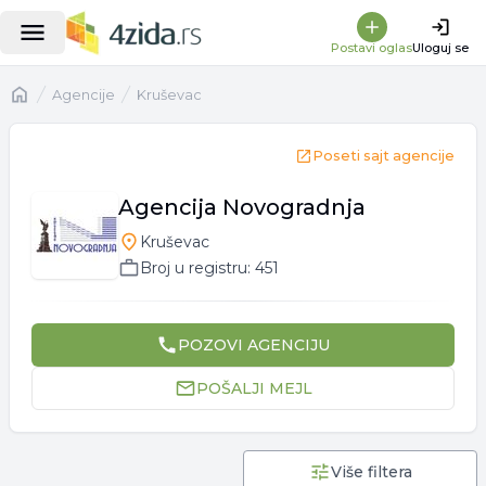
Postavi oglas
Uloguj se
Naslovna
Agencije
Kruševac
Poseti sajt agencije
Agencija Novogradnja
Kruševac
Broj u registru:
451
POZOVI
AGENCIJU
POŠALJI MEJL
Više filtera