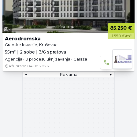
85.250 €
7
1.550 €/m²
Aerodromska
Gradske lokacije, Kruševac
55m² | 2 sobe | 3/6 spratova
Agencija • U procesu uknjižavanja • Garaža
Ažurirano
04.08.2026.
▾
Reklama
▾