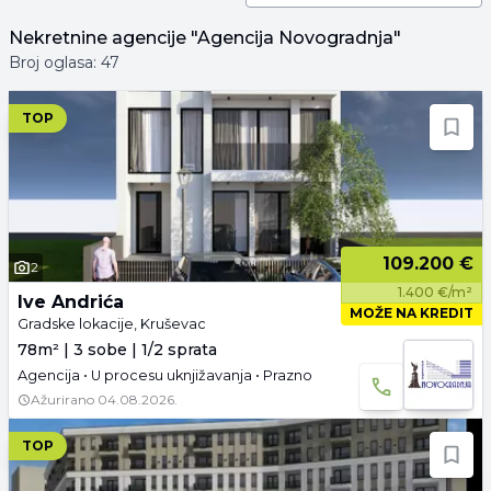
Nekretnine
agencije
"Agencija Novogradnja"
Broj oglasa:
47
TOP
109.200 €
2
1.400 €/m²
Ive Andrića
MOŽE NA KREDIT
Gradske lokacije, Kruševac
78m² | 3 sobe | 1/2 sprata
Agencija • U procesu uknjižavanja • Prazno
Ažurirano
04.08.2026.
TOP