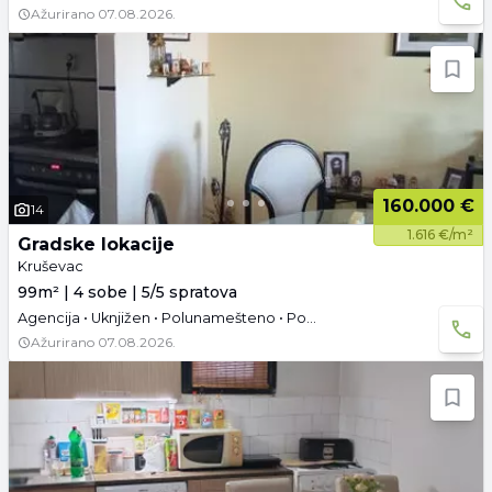
Ažurirano
07.08.2026.
160.000 €
14
1.616 €/m²
Gradske lokacije
Kruševac
99m² | 4 sobe | 5/5 spratova
Agencija • Uknjižen • Polunamešteno • Podrum
Ažurirano
07.08.2026.