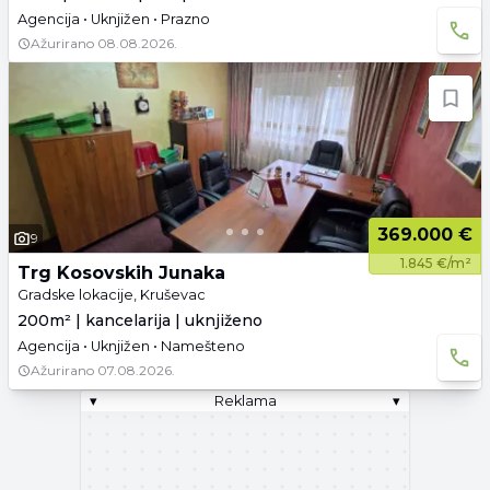
Agencija • Uknjižen • Prazno
Ažurirano
08.08.2026.
369.000 €
9
1.845 €/m²
Trg Kosovskih Junaka
Gradske lokacije, Kruševac
200m² | kancelarija | uknjiženo
Agencija • Uknjižen • Namešteno
Ažurirano
07.08.2026.
▾
Reklama
▾